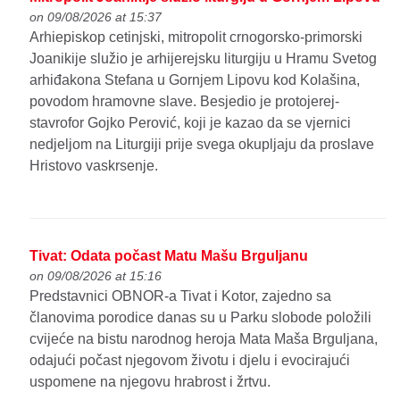
on 09/08/2026 at 15:37
Arhiepiskop cetinjski, mitropolit crnogorsko-primorski
Joanikije služio je arhijerejsku liturgiju u Hramu Svetog
arhiđakona Stefana u Gornjem Lipovu kod Kolašina,
povodom hramovne slave. Besjedio je protojerej-
stavrofor Gojko Perović, koji je kazao da se vjernici
nedjeljom na Liturgiji prije svega okupljaju da proslave
Hristovo vaskrsenje.
Tivat: Odata počast Matu Mašu Brguljanu
on 09/08/2026 at 15:16
Predstavnici OBNOR-a Tivat i Kotor, zajedno sa
članovima porodice danas su u Parku slobode položili
cvijeće na bistu narodnog heroja Mata Maša Brguljana,
odajući počast njegovom životu i djelu i evocirajući
uspomene na njegovu hrabrost i žrtvu.