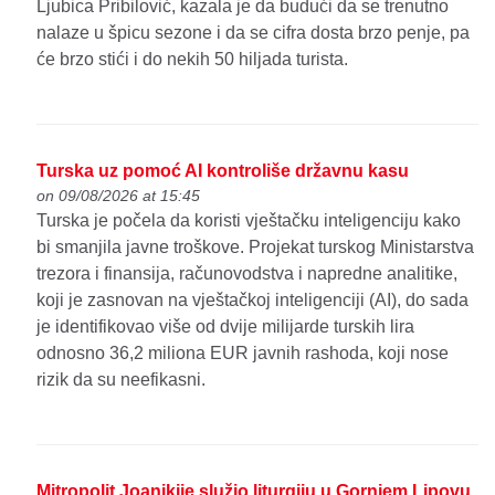
Ljubica Pribilović, kazala je da budući da se trenutno
nalaze u špicu sezone i da se cifra dosta brzo penje, pa
će brzo stići i do nekih 50 hiljada turista.
Turska uz pomoć AI kontroliše državnu kasu
on 09/08/2026 at 15:45
Turska je počela da koristi vještačku inteligenciju kako
bi smanjila javne troškove. Projekat turskog Ministarstva
trezora i finansija, računovodstva i napredne analitike,
koji je zasnovan na vještačkoj inteligenciji (AI), do sada
je identifikovao više od dvije milijarde turskih lira
odnosno 36,2 miliona EUR javnih rashoda, koji nose
rizik da su neefikasni.
Mitropolit Joanikije služio liturgiju u Gornjem Lipovu