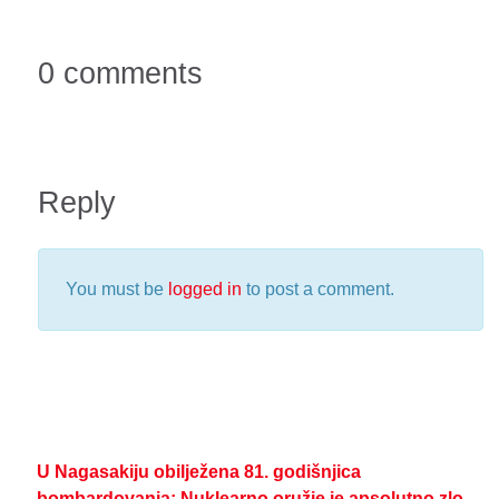
0 comments
Reply
You must be
logged in
to post a comment.
U Nagasakiju obilježena 81. godišnjica
bombardovanja: Nuklearno oružje je apsolutno zlo