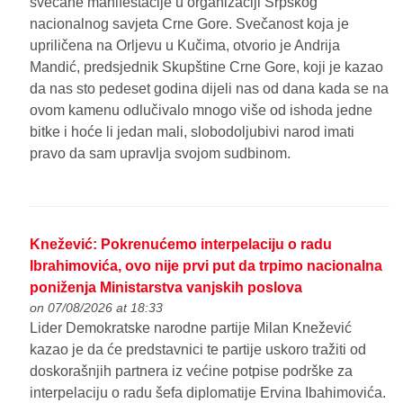
svečane manifestacije u organizaciji Srpskog
nacionalnog savjeta Crne Gore. Svečanost koja je
upriličena na Orljevu u Kučima, otvorio je Andrija
Mandić, predsjednik Skupštine Crne Gore, koji je kazao
da nas sto pedeset godina dijeli nas od dana kada se na
ovom kamenu odlučivalo mnogo više od ishoda jedne
bitke i hoće li jedan mali, slobodoljubivi narod imati
pravo da sam upravlja svojom sudbinom.
Knežević: Pokrenućemo interpelaciju o radu
Ibrahimovića, ovo nije prvi put da trpimo nacionalna
poniženja Ministarstva vanjskih poslova
on 07/08/2026 at 18:33
Lider Demokratske narodne partije Milan Knežević
kazao je da će predstavnici te partije uskoro tražiti od
doskorašnjih partnera iz većine potpise podrške za
interpelaciju o radu šefa diplomatije Ervina Ibahimovića.