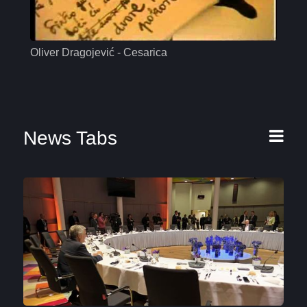
Oliver Dragojević - Cesarica
Mas
News Tabs