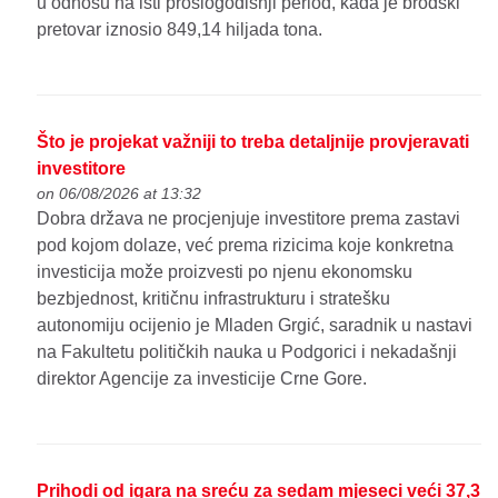
u odnosu na isti prošlogodišnji period, kada je brodski
pretovar iznosio 849,14 hiljada tona.
Što je projekat važniji to treba detaljnije provjeravati
investitore
on 06/08/2026 at 13:32
Dobra država ne procjenjuje investitore prema zastavi
pod kojom dolaze, već prema rizicima koje konkretna
investicija može proizvesti po njenu ekonomsku
bezbjednost, kritičnu infrastrukturu i stratešku
autonomiju ocijenio je Mladen Grgić, saradnik u nastavi
na Fakultetu političkih nauka u Podgorici i nekadašnji
direktor Agencije za investicije Crne Gore.
Prihodi od igara na sreću za sedam mjeseci veći 37,3