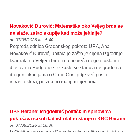
Novaković Đurović: Matematika oko Veljeg brda se
ne slaže, zašto skuplje kad može jeftinije?
on 07/08/2026 at 15:40
Potpredsjednica Građanskog pokreta URA, Ana
Novaković Đurović, upitala je zašto je cijena izgradnje
kvadrata na Veljem brdu znatno veća nego u ostalim
dijelovima Podgorice, te zašto se stanovi ne grade na
drugim lokacijama u Crnoj Gori, gdje već postoji
infrastruktura, po znatno manjim cijenama.
DPS Berane: Magdelinić političkim spinovima
pokušava sakriti katastrofalno stanje u KBC Berane
on 07/08/2026 at 15:30
Iz Opštinskog odbora Demokratske partije socijalista u