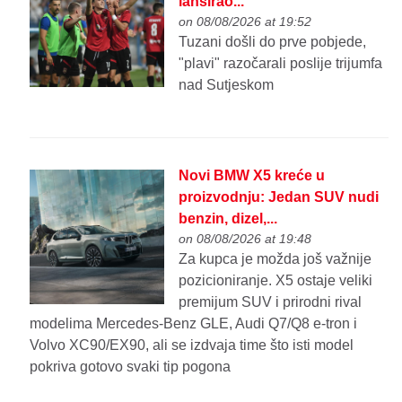
lansirao...
on 08/08/2026 at 19:52
Tuzani došli do prve pobjede,
"plavi" razočarali poslije trijumfa
nad Sutjeskom
Novi BMW X5 kreće u
proizvodnju: Jedan SUV nudi
benzin, dizel,...
on 08/08/2026 at 19:48
Za kupca je možda još važnije
pozicioniranje. X5 ostaje veliki
premijum SUV i prirodni rival
modelima Mercedes-Benz GLE, Audi Q7/Q8 e-tron i
Volvo XC90/EX90, ali se izdvaja time što isti model
pokriva gotovo svaki tip pogona