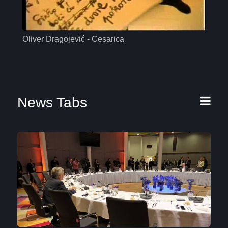
Oliver Dragojević - Cesarica
Mas
News Tabs