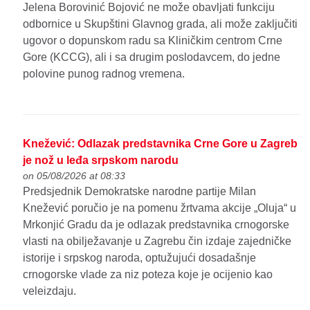
Jelena Borovinić Bojović ne može obavljati funkciju
odbornice u Skupštini Glavnog grada, ali može zaključiti
ugovor o dopunskom radu sa Kliničkim centrom Crne
Gore (KCCG), ali i sa drugim poslodavcem, do jedne
polovine punog radnog vremena.
Knežević: Odlazak predstavnika Crne Gore u Zagreb
je nož u leđa srpskom narodu
on 05/08/2026 at 08:33
Predsjednik Demokratske narodne partije Milan
Knežević poručio je na pomenu žrtvama akcije „Oluja“ u
Mrkonjić Gradu da je odlazak predstavnika crnogorske
vlasti na obilježavanje u Zagrebu čin izdaje zajedničke
istorije i srpskog naroda, optužujući dosadašnje
crnogorske vlade za niz poteza koje je ocijenio kao
veleizdaju.