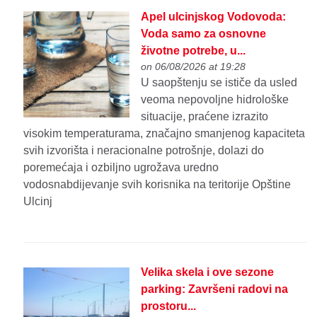
Apel ulcinjskog Vodovoda:
Voda samo za osnovne
životne potrebe, u...
on 06/08/2026 at 19:28
U saopštenju se ističe da usled
veoma nepovoljne hidrološke
situacije, praćene izrazito
visokim temperaturama, značajno smanjenog kapaciteta
svih izvorišta i neracionalne potrošnje, dolazi do
poremećaja i ozbiljno ugrožava uredno
vodosnabdijevanje svih korisnika na teritorije Opštine
Ulcinj
Velika skela i ove sezone
parking: Završeni radovi na
prostoru...