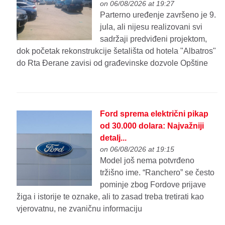
on 06/08/2026 at 19:27
Parterno uređenje završeno je 9.
jula, ali nijesu realizovani svi
sadržaji predviđeni projektom,
dok početak rekonstrukcije šetališta od hotela "Albatros"
do Rta Đerane zavisi od građevinske dozvole Opštine
Ford sprema električni pikap
od 30.000 dolara: Najvažniji
detalj...
on 06/08/2026 at 19:15
Model još nema potvrđeno
tržišno ime. “Ranchero” se često
pominje zbog Fordove prijave
žiga i istorije te oznake, ali to zasad treba tretirati kao
vjerovatnu, ne zvaničnu informaciju