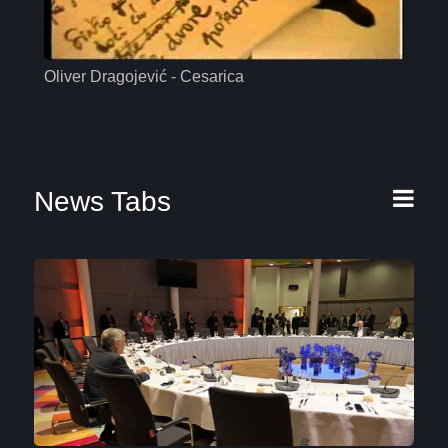
Oliver Dragojević - Cesarica
Mas
News Tabs