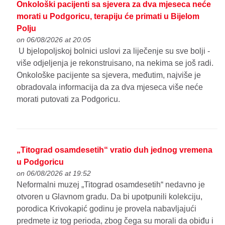
Onkološki pacijenti sa sjevera za dva mjeseca neće
morati u Podgoricu, terapiju će primati u Bijelom
Polju
on 06/08/2026 at 20:05
U bjelopoljskoj bolnici uslovi za liječenje su sve bolji -
više odjeljenja je rekonstruisano, na nekima se još radi.
Onkološke pacijente sa sjevera, međutim, najviše je
obradovala informacija da za dva mjeseca više neće
morati putovati za Podgoricu.
„Titograd osamdesetih“ vratio duh jednog vremena
u Podgoricu
on 06/08/2026 at 19:52
Neformalni muzej „Titograd osamdesetih“ nedavno je
otvoren u Glavnom gradu. Da bi upotpunili kolekciju,
porodica Krivokapić godinu je provela nabavljajući
predmete iz tog perioda, zbog čega su morali da obiđu i