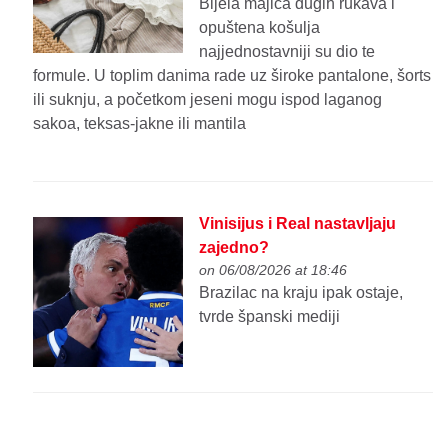
Bijela majica dugih rukava i
opuštena košulja
najjednostavniji su dio te
formule. U toplim danima rade uz široke pantalone, šorts
ili suknju, a početkom jeseni mogu ispod laganog
sakoa, teksas-jakne ili mantila
Vinisijus i Real nastavljaju
zajedno?
on 06/08/2026 at 18:46
Brazilac na kraju ipak ostaje,
tvrde španski mediji