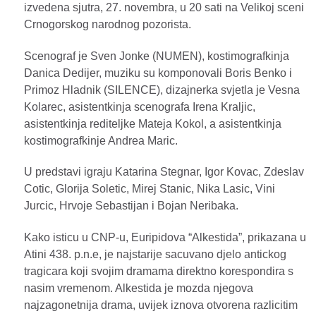
izvedena sjutra, 27. novembra, u 20 sati na Velikoj sceni
Crnogorskog narodnog pozorista.
Scenograf je Sven Jonke (NUMEN), kostimografkinja
Danica Dedijer, muziku su komponovali Boris Benko i
Primoz Hladnik (SILENCE), dizajnerka svjetla je Vesna
Kolarec, asistentkinja scenografa Irena Kraljic,
asistentkinja rediteljke Mateja Kokol, a asistentkinja
kostimografkinje Andrea Maric.
U predstavi igraju Katarina Stegnar, Igor Kovac, Zdeslav
Cotic, Glorija Soletic, Mirej Stanic, Nika Lasic, Vini
Jurcic, Hrvoje Sebastijan i Bojan Neribaka.
Kako isticu u CNP-u, Euripidova “Alkestida”, prikazana u
Atini 438. p.n.e, je najstarije sacuvano djelo antickog
tragicara koji svojim dramama direktno korespondira s
nasim vremenom. Alkestida je mozda njegova
najzagonetnija drama, uvijek iznova otvorena razlicitim