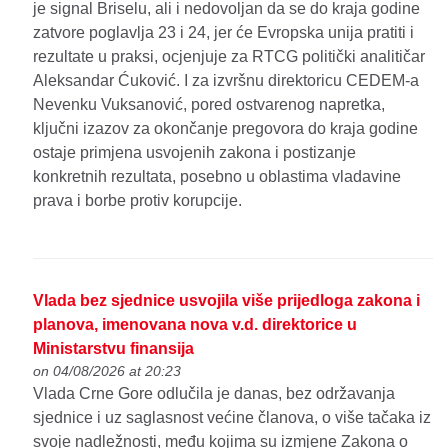
je signal Briselu, ali i nedovoljan da se do kraja godine
zatvore poglavlja 23 i 24, jer će Evropska unija pratiti i
rezultate u praksi, ocjenjuje za RTCG politički analitičar
Aleksandar Ćuković. I za izvršnu direktoricu CEDEM-a
Nevenku Vuksanović, pored ostvarenog napretka,
ključni izazov za okončanje pregovora do kraja godine
ostaje primjena usvojenih zakona i postizanje
konkretnih rezultata, posebno u oblastima vladavine
prava i borbe protiv korupcije.
Vlada bez sjednice usvojila više prijedloga zakona i
planova, imenovana nova v.d. direktorice u
Ministarstvu finansija
on 04/08/2026 at 20:23
Vlada Crne Gore odlučila je danas, bez održavanja
sjednice i uz saglasnost većine članova, o više tačaka iz
svoje nadležnosti, među kojima su izmjene Zakona o