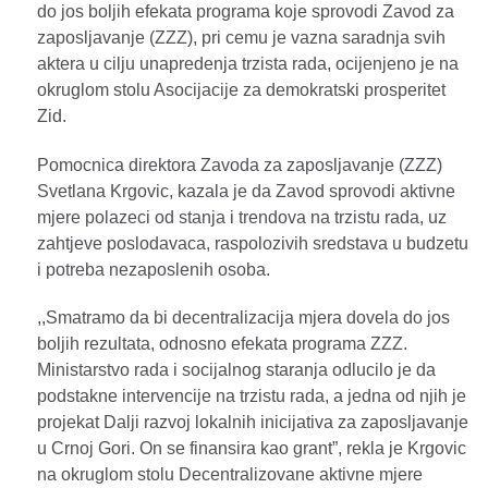
do jos boljih efekata programa koje sprovodi Zavod za
zaposljavanje (ZZZ), pri cemu je vazna saradnja svih
aktera u cilju unapredenja trzista rada, ocijenjeno je na
okruglom stolu Asocijacije za demokratski prosperitet
Zid.
Pomocnica direktora Zavoda za zaposljavanje (ZZZ)
Svetlana Krgovic, kazala je da Zavod sprovodi aktivne
mjere polazeci od stanja i trendova na trzistu rada, uz
zahtjeve poslodavaca, raspolozivih sredstava u budzetu
i potreba nezaposlenih osoba.
,,Smatramo da bi decentralizacija mjera dovela do jos
boljih rezultata, odnosno efekata programa ZZZ.
Ministarstvo rada i socijalnog staranja odlucilo je da
podstakne intervencije na trzistu rada, a jedna od njih je
projekat Dalji razvoj lokalnih inicijativa za zaposljavanje
u Crnoj Gori. On se finansira kao grant”, rekla je Krgovic
na okruglom stolu Decentralizovane aktivne mjere