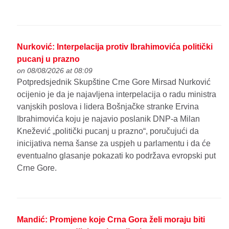
Nurković: Interpelacija protiv Ibrahimovića politički
pucanj u prazno
on 08/08/2026 at 08:09
Potpredsjednik Skupštine Crne Gore Mirsad Nurković
ocijenio je da je najavljena interpelacija o radu ministra
vanjskih poslova i lidera Bošnjačke stranke Ervina
Ibrahimovića koju je najavio poslanik DNP-a Milan
Knežević „politički pucanj u prazno“, poručujući da
inicijativa nema šanse za uspjeh u parlamentu i da će
eventualno glasanje pokazati ko podržava evropski put
Crne Gore.
Mandić: Promjene koje Crna Gora želi moraju biti