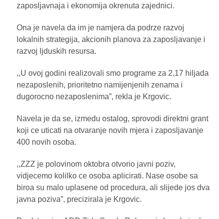
zaposljavnaja i ekonomija okrenuta zajednici.
Ona je navela da im je namjera da podrze razvoj
lokalnih strategija, akcionih planova za zaposljavanje i
razvoj ljduskih resursa.
,,U ovoj godini realizovali smo programe za 2,17 hiljada
nezaposlenih, prioritetno namijenjenih zenama i
dugorocno nezaposlenima”, rekla je Krgovic.
Navela je da se, izmedu ostalog, sprovodi direktni grant
koji ce uticati na otvaranje novih mjera i zaposljavanje
400 novih osoba.
,,ZZZ je polovinom oktobra otvorio javni poziv,
vidjecemo kolilko ce osoba aplicirati. Nase osobe sa
biroa su malo uplasene od procedura, ali slijede jos dva
javna poziva”, precizirala je Krgovic.