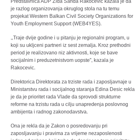
Predstavnica ADP Zida Sanda Rakocevic kazala je da
je razlog organizovanja okruglog stola na tu temu
projekat Western Balkan Civil Society Organizations for
Youth Employment Support (WEB4YES).
,,Traje dvije godine i u pitanju je regionalni program, u
koji su ukljceni partneri iz sest zemalja. Kroz prethodni
period je realizovano niz aktivnosti, koje se bave
socijalnim i preduzetnistvom uopste”, kazala je
Rakocevic.
Direktorica Direktorata za trziste rada i zaposljavnaje u
Ministarstvu rada i socijalnog staranja Edina Desic rekla
je da je prioritet rada Vlade da sprovodi strukturne
reforme na trzistu rada u cilju unapredenja poslovnog
ambijenta i radnog zakonodavstva.
Ona je rekla da je Zakon o posredovanju pri
zaposljavanju i pravima za vrijeme nezaposlenosti