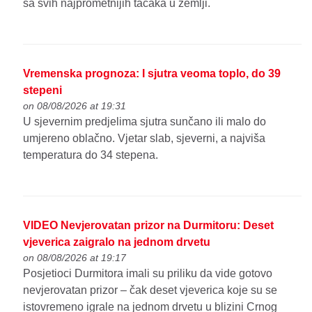
sa svih najprometnijih tačaka u zemlji.
Vremenska prognoza: I sjutra veoma toplo, do 39
stepeni
on 08/08/2026 at 19:31
U sjevernim predjelima sjutra sunčano ili malo do
umjereno oblačno. Vjetar slab, sjeverni, a najviša
temperatura do 34 stepena.
VIDEO Nevjerovatan prizor na Durmitoru: Deset
vjeverica zaigralo na jednom drvetu
on 08/08/2026 at 19:17
Posjetioci Durmitora imali su priliku da vide gotovo
nevjerovatan prizor – čak deset vjeverica koje su se
istovremeno igrale na jednom drvetu u blizini Crnog