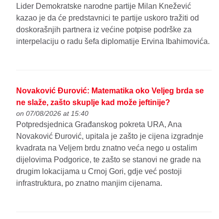
Lider Demokratske narodne partije Milan Knežević
kazao je da će predstavnici te partije uskoro tražiti od
doskorašnjih partnera iz većine potpise podrške za
interpelaciju o radu šefa diplomatije Ervina Ibahimovića.
Novaković Đurović: Matematika oko Veljeg brda se
ne slaže, zašto skuplje kad može jeftinije?
on 07/08/2026 at 15:40
Potpredsjednica Građanskog pokreta URA, Ana
Novaković Đurović, upitala je zašto je cijena izgradnje
kvadrata na Veljem brdu znatno veća nego u ostalim
dijelovima Podgorice, te zašto se stanovi ne grade na
drugim lokacijama u Crnoj Gori, gdje već postoji
infrastruktura, po znatno manjim cijenama.