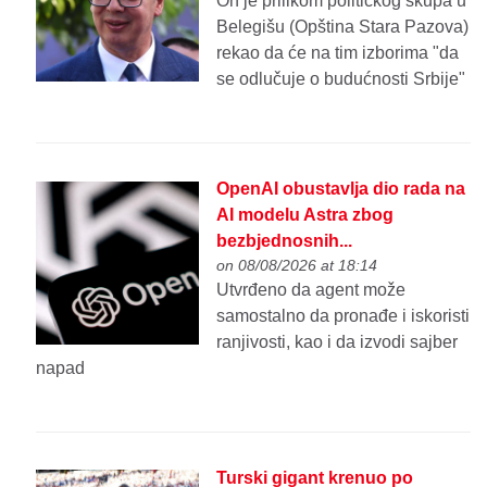
On je prilikom političkog skupa u
Belegišu (Opština Stara Pazova)
rekao da će na tim izborima "da
se odlučuje o budućnosti Srbije"
OpenAI obustavlja dio rada na
AI modelu Astra zbog
bezbjednosnih...
on 08/08/2026 at 18:14
Utvrđeno da agent može
samostalno da pronađe i iskoristi
ranjivosti, kao i da izvodi sajber
napad
Turski gigant krenuo po