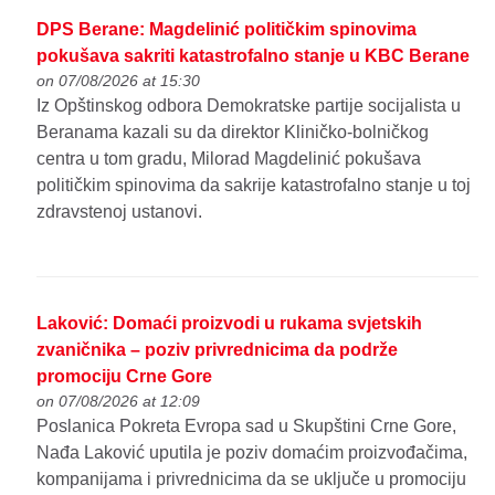
DPS Berane: Magdelinić političkim spinovima
pokušava sakriti katastrofalno stanje u KBC Berane
on 07/08/2026 at 15:30
Iz Opštinskog odbora Demokratske partije socijalista u
Beranama kazali su da direktor Kliničko-bolničkog
centra u tom gradu, Milorad Magdelinić pokušava
političkim spinovima da sakrije katastrofalno stanje u toj
zdravstenoj ustanovi.
Laković: Domaći proizvodi u rukama svjetskih
zvaničnika – poziv privrednicima da podrže
promociju Crne Gore
on 07/08/2026 at 12:09
Poslanica Pokreta Evropa sad u Skupštini Crne Gore,
Nađa Laković uputila je poziv domaćim proizvođačima,
kompanijama i privrednicima da se uključe u promociju