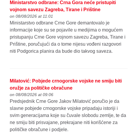
Ministarstvo odbrane: Crna Gora neće pristupiti
vojnom savezu Zagreba, Tirane i Prištine
on 08/08/2026 at 11:01
Ministarstvo odbrane Crne Gore demantovalo je
informacije koje su se pojavile u medijima o mogućem
pristupanju Crne Gore vojnom savezu Zagreba, Tirane i
Prištine, poručujući da o tome nijesu vođeni razgovori
niti Podgorica planira da bude dio takvog saveza.
Milatović: Pobjede crnogorske vojske ne smiju biti
oružje za političke obračune
on 08/08/2026 at 09:06
Predsjednik Crne Gore Jakov Milatović poručio je da
slavne pobjede crnogorske vojske pripadaju istoriji i
svim generacijama koje su čuvale slobodu zemlje, te da
ne smiju biti prisvajane, prekrajane niti korišćene za
političke obračune i podjele.