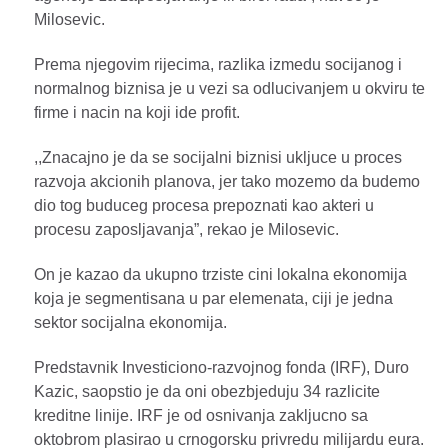
Milosevic.
Prema njegovim rijecima, razlika izmedu socijanog i
normalnog biznisa je u vezi sa odlucivanjem u okviru te
firme i nacin na koji ide profit.
,,Znacajno je da se socijalni biznisi ukljuce u proces
razvoja akcionih planova, jer tako mozemo da budemo
dio tog buduceg procesa prepoznati kao akteri u
procesu zaposljavanja”, rekao je Milosevic.
On je kazao da ukupno trziste cini lokalna ekonomija
koja je segmentisana u par elemenata, ciji je jedna
sektor socijalna ekonomija.
Predstavnik Investiciono-razvojnog fonda (IRF), Duro
Kazic, saopstio je da oni obezbjeduju 34 razlicite
kreditne linije. IRF je od osnivanja zakljucno sa
oktobrom plasirao u crnogorsku privredu milijardu eura.