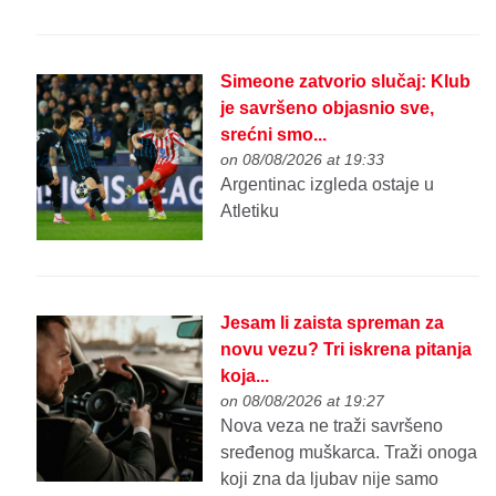
Simeone zatvorio slučaj: Klub
je savršeno objasnio sve,
srećni smo...
on 08/08/2026 at 19:33
Argentinac izgleda ostaje u
Atletiku
Jesam li zaista spreman za
novu vezu? Tri iskrena pitanja
koja...
on 08/08/2026 at 19:27
Nova veza ne traži savršeno
sređenog muškarca. Traži onoga
koji zna da ljubav nije samo