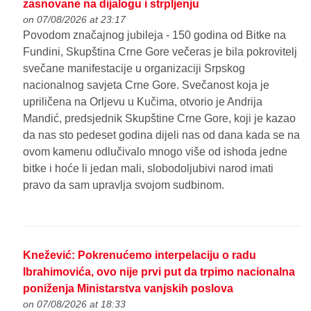
zasnovane na dijalogu i strpljenju
on 07/08/2026 at 23:17
Povodom značajnog jubileja - 150 godina od Bitke na
Fundini, Skupština Crne Gore večeras je bila pokrovitelj
svečane manifestacije u organizaciji Srpskog
nacionalnog savjeta Crne Gore. Svečanost koja je
upriličena na Orljevu u Kučima, otvorio je Andrija
Mandić, predsjednik Skupštine Crne Gore, koji je kazao
da nas sto pedeset godina dijeli nas od dana kada se na
ovom kamenu odlučivalo mnogo više od ishoda jedne
bitke i hoće li jedan mali, slobodoljubivi narod imati
pravo da sam upravlja svojom sudbinom.
Knežević: Pokrenućemo interpelaciju o radu
Ibrahimovića, ovo nije prvi put da trpimo nacionalna
poniženja Ministarstva vanjskih poslova
on 07/08/2026 at 18:33