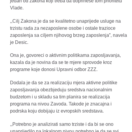
jedan od zakona koji treba da doprinese tom prioritetu
Vlade.
,,Cilj Zakona je da se kvalitetno unaprijede usluge na
trzistu rada za nezaposlene osobe i ostale trazioce
zaposlenja sa ciljem njihovog brzeg zaposlenja”, navela
je Desic.
Ona je, govoreci o aktivnim politikama zaposljavanja,
kazala da je novina da se te mjere sprovode kroz
programe koje donosi Upravni odbor ZZZ.
Dodala je da se za realizaciju mjera aktivne politike
zaposljavanja obezbjeduju sredstva nacionalnim
budzetom i u skladu sa tim planira se realizacija
programa na nivou Zavoda. Takode je znacajna i
podrska koju dobijaju iz evropskih sredstava.
,,Potrebno je analizirati samo trziste i da bi se ono
unaprijedilo na lokalnom nivou potrebno je da se svi