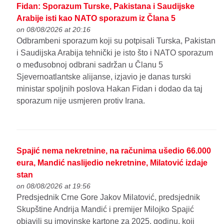
Fidan: Sporazum Turske, Pakistana i Saudijske
Arabije isti kao NATO sporazum iz Člana 5
on 08/08/2026 at 20:16
Odbrambeni sporazum koji su potpisali Turska, Pakistan
i Saudijska Arabija tehnički je isto što i NATO sporazum
o međusobnoj odbrani sadržan u Članu 5
Sjevernoatlantske alijanse, izjavio je danas turski
ministar spoljnih poslova Hakan Fidan i dodao da taj
sporazum nije usmjeren protiv Irana.
Spajić nema nekretnine, na računima ušedio 66.000
eura, Mandić naslijedio nekretnine, Milatović izdaje
stan
on 08/08/2026 at 19:56
Predsjednik Crne Gore Jakov Milatović, predsjednik
Skupštine Andrija Mandić i premijer Milojko Spajić
objavili su imovinske kartone za 2025. godinu, koji