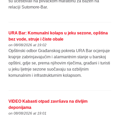
su učestovali na plivačkom maratonu za bazen na
relaciji Sutomore-Bar.
URA Bar: Komunalni kolaps u jeku sezone, opština
bez vode, struje i čiste obale
on 08/08/2026 at 19:02
Opštinski odbor Građanskog pokreta URA Bar ocjenjuje
krajnje zabrinjavajućim i alarmantnim stanje u barskoj
opštini, gdje se, prema njihovim riječima, građani i turisti
u jeku ljetnje sezone suočavaju sa ozbiljnim
komunalnim i infrastrukturnim kolapsom.
VIDEO Kabasti otpad završava na divljim
deponijama
on 08/08/2026 at 19:01