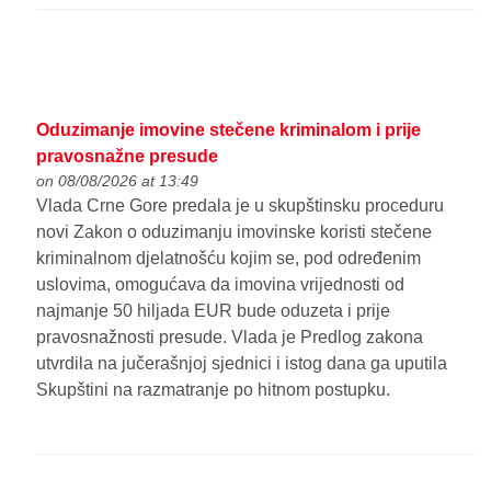
Oduzimanje imovine stečene kriminalom i prije
pravosnažne presude
on 08/08/2026 at 13:49
Vlada Crne Gore predala je u skupštinsku proceduru
novi Zakon o oduzimanju imovinske koristi stečene
kriminalnom djelatnošću kojim se, pod određenim
uslovima, omogućava da imovina vrijednosti od
najmanje 50 hiljada EUR bude oduzeta i prije
pravosnažnosti presude. Vlada je Predlog zakona
utvrdila na jučerašnjoj sjednici i istog dana ga uputila
Skupštini na razmatranje po hitnom postupku.