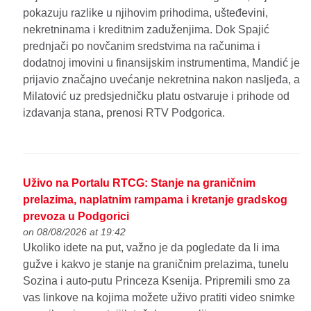
pokazuju razlike u njihovim prihodima, ušteđevini,
nekretninama i kreditnim zaduženjima. Dok Spajić
prednjači po novčanim sredstvima na računima i
dodatnoj imovini u finansijskim instrumentima, Mandić je
prijavio značajno uvećanje nekretnina nakon nasljeđa, a
Milatović uz predsjedničku platu ostvaruje i prihode od
izdavanja stana, prenosi RTV Podgorica.
Uživo na Portalu RTCG: Stanje na graničnim
prelazima, naplatnim rampama i kretanje gradskog
prevoza u Podgorici
on 08/08/2026 at 19:42
Ukoliko idete na put, važno je da pogledate da li ima
gužve i kakvo je stanje na graničnim prelazima, tunelu
Sozina i auto-putu Princeza Ksenija. Pripremili smo za
vas linkove na kojima možete uživo pratiti video snimke