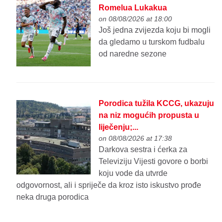
Romelua Lukakua
on 08/08/2026 at 18:00
Još jedna zvijezda koju bi mogli
da gledamo u turskom fudbalu
od naredne sezone
Porodica tužila KCCG, ukazuju
na niz mogućih propusta u
liječenju;...
on 08/08/2026 at 17:38
Darkova sestra i ćerka za
Televiziju Vijesti govore o borbi
koju vode da utvrde
odgovornost, ali i spriječe da kroz isto iskustvo prođe
neka druga porodica