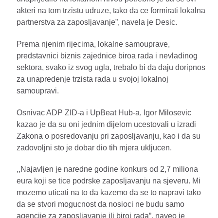
akteri na tom trzistu udruze, tako da ce formirati lokalna
partnerstva za zaposljavanje”, navela je Desic.
Prema njenim rijecima, lokalne samouprave,
predstavnici biznis zajednice biroa rada i nevladinog
sektora, svako iz svog ugla, trebalo bi da daju doripnos
za unapredenje trzista rada u svojoj lokalnoj
samoupravi.
Osnivac ADP ZID-a i UpBeat Hub-a, Igor Milosevic
kazao je da su oni jednim dijelom ucestovali u izradi
Zakona o posredovanju pri zaposljavanju, kao i da su
zadovoljni sto je dobar dio tih mjera ukljucen.
,,Najavljen je naredne godine konkurs od 2,7 miliona
eura koji se tice podrske zaposljavanju na sjeveru. Mi
mozemo uticati na to da kazemo da se to napravi tako
da se stvori mogucnost da nosioci ne budu samo
agencije za zaposljavanje ili biroi rada”, naveo je