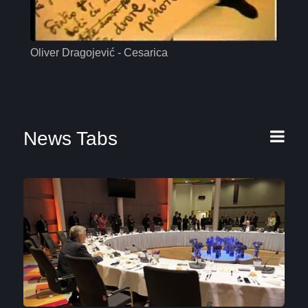
Oliver Dragojević - Cesarica
Mas
News Tabs