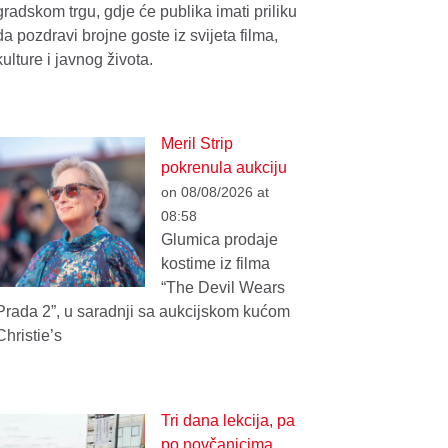
gradskom trgu, gdje će publika imati priliku
da pozdravi brojne goste iz svijeta filma,
kulture i javnog života.
Meril Strip
pokrenula aukciju
on 08/08/2026 at
08:58
Glumica prodaje
kostime iz filma
“The Devil Wears
Prada 2”, u saradnji sa aukcijskom kućom
Christie’s
Tri dana lekcija, pa
po novčanicima