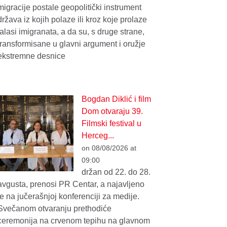
migracije postale geopolitički instrument
država iz kojih polaze ili kroz koje prolaze
talasi imigranata, a da su, s druge strane,
transformisane u glavni argument i oružje
ekstremne desnice
Bogdan Diklić i film
Dom otvaraju 39.
Filmski festival u
Herceg...
on 08/08/2026 at
09:00
držan od 22. do 28.
avgusta, prenosi PR Centar, a najavljeno
je na jučerašnjoj konferenciji za medije.
Svečanom otvaranju prethodiće
ceremonija na crvenom tepihu na glavnom