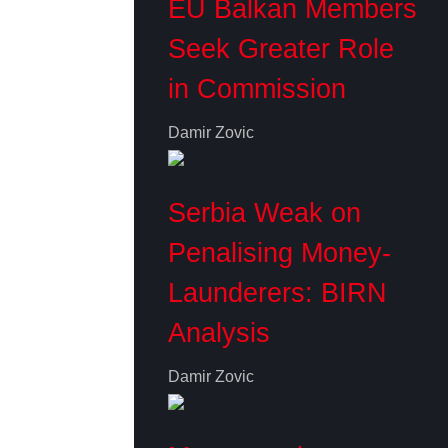
EU Balkan Members
Seek Greater Role
in Commission
Damir Zovic
Serbia Weak on
Penalising Money-
Launderers: BIRN
Analysis
Damir Zovic