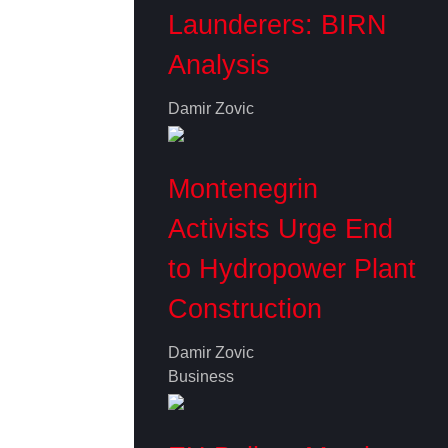
Launderers: BIRN
Analysis
Damir Zovic
Montenegrin
Activists Urge End
to Hydropower Plant
Construction
Damir Zovic
Business