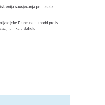
skrenija saosjecanja prenesete
jateljske Francuske u borbi protiv
aciji prilika u Sahelu.