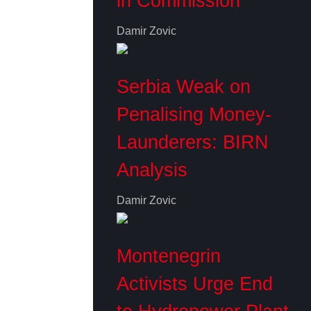
in Commission
Damir Zovic
Serbia Weak on
Penalising Money-
Launderers: BIRN
Analysis
Damir Zovic
Montenegrin
Activists Urge End