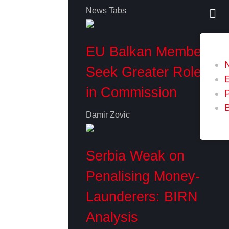
News Tabs
EU Balkan Members
Seek Greater Role
in Commission
P
Damir Zovic
Serbia Weak on
Penalising Money-
Launderers: BIRN
Analysis