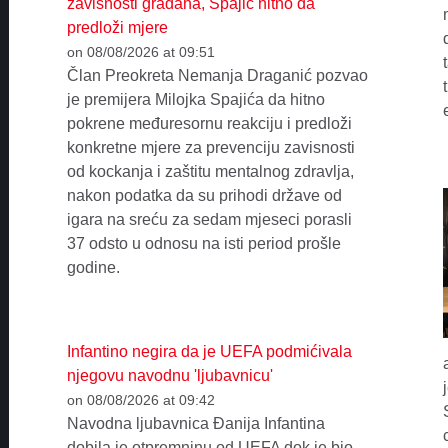
zavisnosti građana, Spajić hitno da
predloži mjere
on 08/08/2026 at 09:51
Član Preokreta Nemanja Draganić pozvao
je premijera Milojka Spajića da hitno
pokrene međuresornu reakciju i predloži
konkretne mjere za prevenciju zavisnosti
od kockanja i zaštitu mentalnog zdravlja,
nakon podatka da su prihodi države od
igara na sreću za sedam mjeseci porasli
37 odsto u odnosu na isti period prošle
godine.
Infantino negira da je UEFA podmićivala
njegovu navodnu 'ljubavnicu'
on 08/08/2026 at 09:42
Navodna ljubavnica Đanija Infantina
dobila je otpremninu od UEFA dok je bio