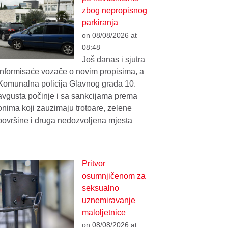
zbog nepropisnog
parkiranja
on 08/08/2026 at
08:48
Još danas i sjutra
informisaće vozače o novim propisima, a
Komunalna policija Glavnog grada 10.
avgusta počinje i sa sankcijama prema
onima koji zauzimaju trotoare, zelene
površine i druga nedozvoljena mjesta
Pritvor
osumnjičenom za
seksualno
uznemiravanje
maloljetnice
on 08/08/2026 at