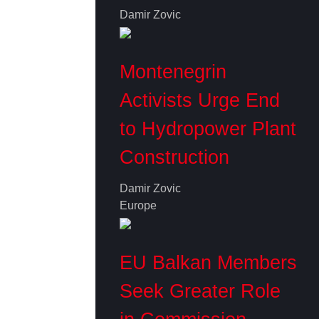
Damir Zovic
Montenegrin
Activists Urge End
to Hydropower Plant
Construction
Damir Zovic
Europe
EU Balkan Members
Seek Greater Role