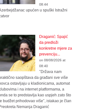
08:44
Azerbejdžanac upućen u spuški Istražni
zatvor
Draganić: Spajić
da predloži
konkretne mjere za
prevenciju...
on 08/08/2026 at
08:40
"Država nam
praktično saopštava da građani sve više
novca ostavljaju u kladionicama, automat
klubovima i na internet platformama, a
onda se to predstavlja kao uspjeh zato što
je budžet prihodovao više", istakao je član
Preokreta Nemanja Draganić