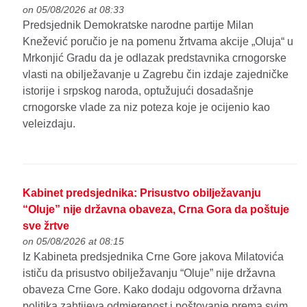
on 05/08/2026 at 08:33
Predsjednik Demokratske narodne partije Milan
Knežević poručio je na pomenu žrtvama akcije „Oluja“ u
Mrkonjić Gradu da je odlazak predstavnika crnogorske
vlasti na obilježavanje u Zagrebu čin izdaje zajedničke
istorije i srpskog naroda, optužujući dosadašnje
crnogorske vlade za niz poteza koje je ocijenio kao
veleizdaju.
Kabinet predsjednika: Prisustvo obilježavanju
“Oluje” nije državna obaveza, Crna Gora da poštuje
sve žrtve
on 05/08/2026 at 08:15
Iz Kabineta predsjednika Crne Gore jakova Milatovića
ističu da prisustvo obilježavanju “Oluje” nije državna
obaveza Crne Gore. Kako dodaju odgovorna državna
politika zahtijeva odmjerenost i poštovanje prema svim