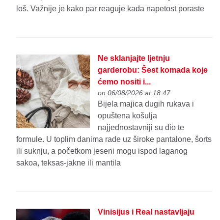
loš. Važnije je kako par reaguje kada napetost poraste
Ne sklanjajte ljetnju
garderobu: Šest komada koje
ćemo nositi i...
on 06/08/2026 at 18:47
Bijela majica dugih rukava i
opuštena košulja
najjednostavniji su dio te
formule. U toplim danima rade uz široke pantalone, šorts
ili suknju, a početkom jeseni mogu ispod laganog
sakoa, teksas-jakne ili mantila
Vinisijus i Real nastavljaju