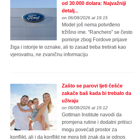
od 30.000 dolara: Najvažniji
detalj...
on 06/08/2026 at 19:15
Model još nema potvrđeno
tržišno ime. “Ranchero” se često
pominje zbog Fordove prijave
žiga i istorije te oznake, ali to zasad treba tretirati kao
vjerovatnu, ne zvaničnu informaciju
Zašto se parovi ljeti češće
zakače baš kada bi trebalo da
uživaju
on 06/08/2026 at 19:12
Gottman Institute navodi da
promjena rutine i dodatni pritisci
mogu povećati prostor za
konflikt, ali i da konflikt ne mora biti znak da je odnos