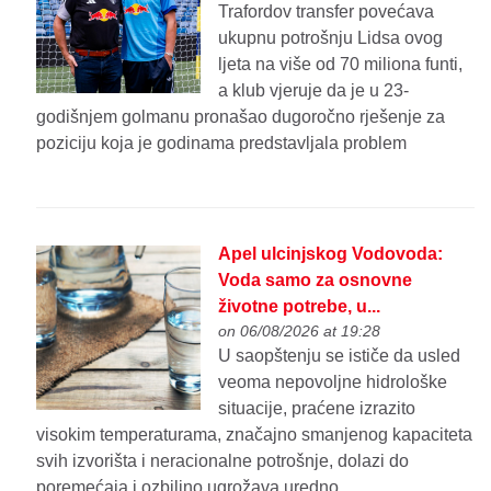
Trafordov transfer povećava
ukupnu potrošnju Lidsa ovog
ljeta na više od 70 miliona funti,
a klub vjeruje da je u 23-
godišnjem golmanu pronašao dugoročno rješenje za
poziciju koja je godinama predstavljala problem
Apel ulcinjskog Vodovoda:
Voda samo za osnovne
životne potrebe, u...
on 06/08/2026 at 19:28
U saopštenju se ističe da usled
veoma nepovoljne hidrološke
situacije, praćene izrazito
visokim temperaturama, značajno smanjenog kapaciteta
svih izvorišta i neracionalne potrošnje, dolazi do
poremećaja i ozbiljno ugrožava uredno