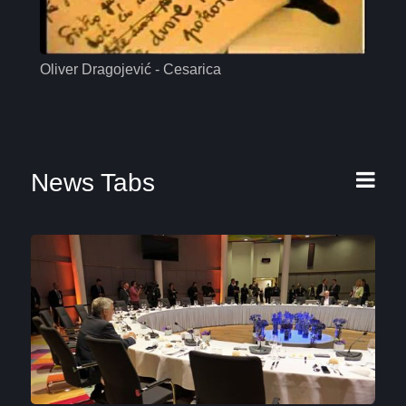
Oliver Dragojević - Cesarica
Mas
News Tabs