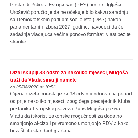
Poslanik Pokreta Evropa sad (PES) prof.dr Uglješa
Urošević poručio je da ne očekuje bilo kakvu saradnju
sa Demokratskom partijom socijalista (DPS) nakon
parlamentarnih izbora 2027. godine, navodeći da će
sadašnja vladajuća većina ponovo formirati vlast bez te
stranke.
Dizel skuplji 38 odsto za nekoliko mjeseci, Mugoša
traži da Vlada smanji namete
on 05/08/2026 at 10:56
Cijena dizela porasla je za 38 odsto u odnosu na period
od prije nekoliko mjeseci, zbog čega predsjednik Kluba
poslanika Evropskog saveza Boris Mugoša poziva
Vladu da iskoristi zakonske mogućnosti za dodatno
smanjenje akciza i privremeno umanjenje PDV-a kako
bi zaštitila standard građana.