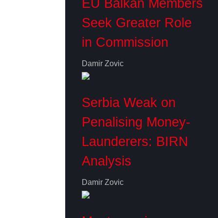
EU Balkan Members
Seek Greater Role
in Commission
Damir Zovic
Serbia Weak on
Penalising Money-
Launderers: BIRN
Analysis
Damir Zovic