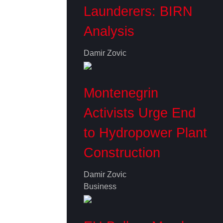
Launderers: BIRN
Analysis
Damir Zovic
Montenegrin
Activists Urge End
to Hydropower Plant
Construction
Damir Zovic
Business