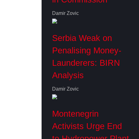
Damir Zovic
Serbia Weak on
Penalising Money-
Launderers: BIRN
Analysis
Damir Zovic
Montenegrin
Activists Urge End
to Hydropower Plant