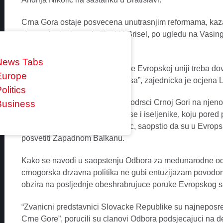
Crna Gora ostaje posvecena unutrasnjim reformama, kazao
visestruko korisno ukoliko bi i Brisel, po ugledu na Vasi
izaslanika za Zapadni Balkan.
News Tabs
“Proces pridruzivanja Crne Gore Evropskoj uniji treba dovr
Europe
ustanovljena na pocetku procesa”, zajednicka je ocjena L
olitics
Uz obecanje o daljoj snaznoj podrsci Crnoj Gori na njen
Business
Odbora za medunarodne odnose i iseljenike, koju pored p
Dragutin Papovic i Milos Nikolic, saopstio da su u Evropsk
posvetiti Zapadnom Balkanu.
Kako se navodi u saopstenju Odbora za medunarodne odno
crnogorska drzavna politika ne gubi entuzijazam povodom
obzira na posljednje obeshrabrujuce poruke Evropskog s
“Zvanicni predstavnici Slovacke Republike su najneposre
Crne Gore”, porucili su clanovi Odbora podsjecajuci na d