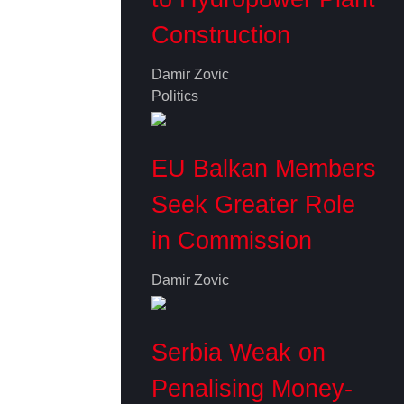
Construction
Damir Zovic
Politics
EU Balkan Members
Seek Greater Role
in Commission
Damir Zovic
Serbia Weak on
Penalising Money-