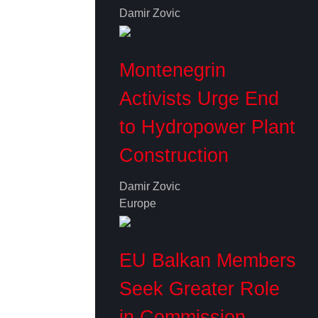
Damir Zovic
Montenegrin
Activists Urge End
to Hydropower Plant
Construction
Damir Zovic
Europe
EU Balkan Members
Seek Greater Role
in Commission