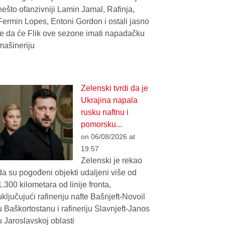
nešto ofanzivniji Lamin Jamal, Rafinja,
Fermin Lopes, Entoni Gordon i ostali jasno
je da će Flik ove sezone imati napadačku
mašineriju
Zelenski tvrdi da je
Ukrajina napala
rusku naftnu i
pomorsku...
on 06/08/2026 at
19:57
Zelenski je rekao
da su pogođeni objekti udaljeni više od
1.300 kilometara od linije fronta,
uključujući rafineriju nafte Bašnjeft-Novoil
u Baškortostanu i rafineriju Slavnjeft-Janos
u Jaroslavskoj oblasti