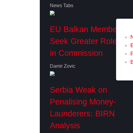
News Tabs
EU Balkan Members
Seek Greater Role
in Commission
P
Damir Zovic
Serbia Weak on
Penalising Money-
Launderers: BIRN
Analysis