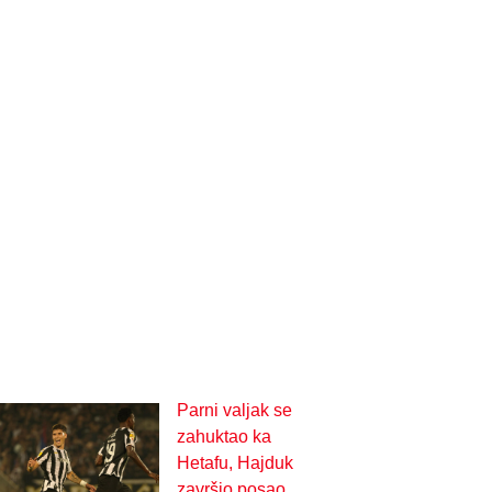
Parni valjak se
zahuktao ka
Hetafu, Hajduk
završio posao,