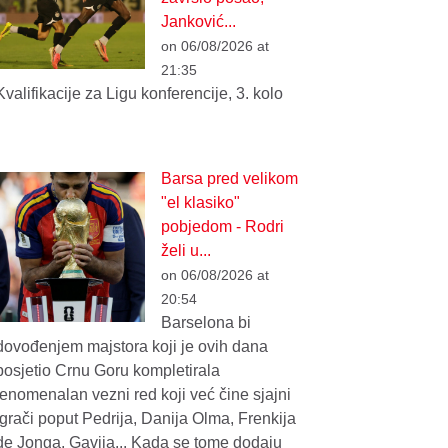
Janković...
on 06/08/2026 at
21:35
Kvalifikacije za Ligu konferencije, 3. kolo
Barsa pred velikom
"el klasiko"
pobjedom - Rodri
želi u...
on 06/08/2026 at
20:54
Barselona bi
dovođenjem majstora koji je ovih dana
posjetio Crnu Goru kompletirala
fenomenalan vezni red koji već čine sjajni
igrači poput Pedrija, Danija Olma, Frenkija
de Jonga, Gavija... Kada se tome dodaju