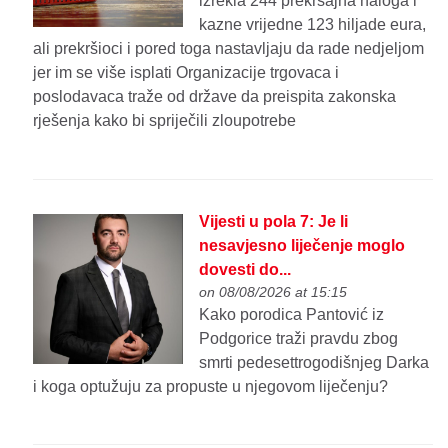
izrekla 244 prekršajna naloga i
kazne vrijedne 123 hiljade eura,
ali prekršioci i pored toga nastavljaju da rade nedjeljom
jer im se više isplati Organizacije trgovaca i
poslodavaca traže od države da preispita zakonska
rješenja kako bi spriječili zloupotrebe
Vijesti u pola 7: Je li
nesavjesno liječenje moglo
dovesti do...
on 08/08/2026 at 15:15
Kako porodica Pantović iz
Podgorice traži pravdu zbog
smrti pedesettrogodišnjeg Darka
i koga optužuju za propuste u njegovom liječenju?