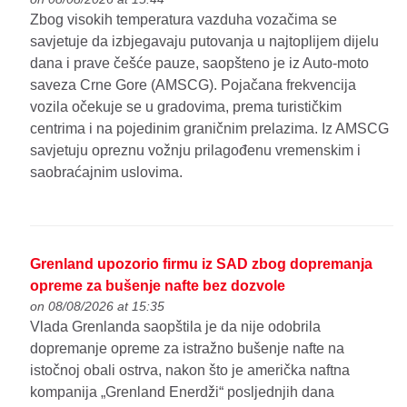
Zbog visokih temperatura vazduha vozačima se
savjetuje da izbjegavaju putovanja u najtoplijem dijelu
dana i prave češće pauze, saopšteno je iz Auto-moto
saveza Crne Gore (AMSCG). Pojačana frekvencija
vozila očekuje se u gradovima, prema turističkim
centrima i na pojedinim graničnim prelazima. Iz AMSCG
savjetuju opreznu vožnju prilagođenu vremenskim i
saobraćajnim uslovima.
Grenland upozorio firmu iz SAD zbog dopremanja
opreme za bušenje nafte bez dozvole
on 08/08/2026 at 15:35
Vlada Grenlanda saopštila je da nije odobrila
dopremanje opreme za istražno bušenje nafte na
istočnoj obali ostrva, nakon što je američka naftna
kompanija „Grenland Enerdži“ posljednjih dana