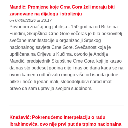
Mandić: Promjene koje Crna Gora želi moraju biti
zasnovane na dijalogu i strpljenju
on 07/08/2026 at 23:17
Povodom značajnog jubileja - 150 godina od Bitke na
Fundini, Skupština Crne Gore večeras je bila pokrovitelj
svečane manifestacije u organizaciji Srpskog
nacionalnog savjeta Crne Gore. Svečanost koja je
upriličena na Orljevu u Kučima, otvorio je Andrija
Mandić, predsjednik Skupštine Crne Gore, koji je kazao
da nas sto pedeset godina dijeli nas od dana kada se na
ovom kamenu odlučivalo mnogo više od ishoda jedne
bitke i hoće li jedan mali, slobodoljubivi narod imati
pravo da sam upravlja svojom sudbinom.
Knežević: Pokrenućemo interpelaciju o radu
Ibrahimovića, ovo nije prvi put da trpimo nacionalna