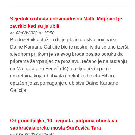
Svjedok o ubistvu novinarke na Malti: Moj život je
završio kad su je ubili
on 08/08/2026 at 15:56
Preduzetnik optužen da je platio ubistvo novinarke
Dafne Karuane Galicije bio je nestrpljiv da se ono izvrši,
a jednom prilikom je sa svog broda poslao poruku da
priprema šampanjac za proslavu, rečeno je na suđenju
na Malti. Jorgen Feneč (44), nasljednik imperije
nekretnina koja obuhvata i nekoliko hotela Hilton,
optužen je za pomaganje u ubistvu Dafne Karuane
Galicije.
Od ponedjeljka, 10. avgusta, potpuna obustava
saobraćaja preko mosta Đurđevića Tara
on 08/08/2026 at 15:44