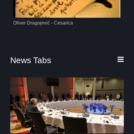
Oliver Dragojević - Cesarica
Mas
News Tabs