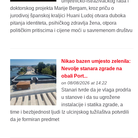
umjetničko-istraživačkog rada i
doktorskog projekta Marije Bergam, kroz priču o
jurodivoj španskoj kraljici Huani Ludoj otvara duboka
pitanja identiteta, psihičkog zdravlja žena, otpora
političkim pritiscima i cijene moći u savremenom društvu
Nikao bazen umjesto zelenila:
Nevolje stanara zgrade na
obali Port...
on 08/08/2026 at 14:22
Stanari tvrde da je vlaga prodrla
u stanove i da su ugrožene
instalacije i statika zgrade, a
time i bezbjednost ljudi Iz ulcinjskog tužilaštva potvrdili
da je formiran predmet