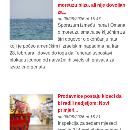
moreuzu blizu, ali nije dovoljan
za...
on 08/08/2026 at 15:46
Sporazum između Irana i Omana
o moreuzu smatra se ključnim za
širi dogovor o okončanju rata
koji je počeo američkim i izraelskim napadima na Iran
28. februara i doveo do toga da Teheran uspostavi
blokadu jednog od najvažnijih svjetskih pravaca za
izvoz energenata
Prodavnice postaju kiosci da
bi radili nedjeljom: Novi
primjeri...
on 08/08/2026 at 15:21
Inspekcija za sedam mjeseci