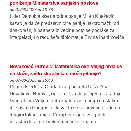
poniženja Ministarstva vanjskih poslova
on 07/08/2026 at 18:33
Lider Demokratske narodne partije Milan Knežević
kazao je da će predstavnici te partije uskoro tražiti od
doskorašnjih partnera iz većine potpise podrške za
interpelaciju o radu šefa diplomatije Ervina Ibahimovića.
Novaković Đurović: Matematika oko Veljeg brda se
ne slaže, zašto skuplje kad može jeftinije?
on 07/08/2026 at 15:40
Potpredsjednica Građanskog pokreta URA, Ana
Novaković Đurović, upitala je zašto je cijena izgradnje
kvadrata na Veljem brdu znatno veća nego u ostalim
dijelovima Podgorice, te zašto se stanovi ne grade na
drugim lokacijama u Crnoj Gori, gdje već postoji
infrastruktura, po znatno manjim cijenama.