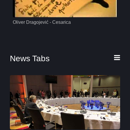
Oliver Dragojević - Cesarica
Mas
News Tabs