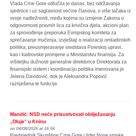
Vlada Crne Gore odlučila je danas, bez održavanja
sjednice i uz saglasnost većine članova, o više tačaka iz
svoje nadležnosti, među kojima su izmjene Zakona o
odgovornosti pravnih lica za krivična djela, akcioni plan
za sprovođenje preporuka Evropskog komiteta za
sprečavanje mučenja, izvještaji o realizaciji omladinskih
politika, preusmjeravanje sredstava Poreskoj upravi,
kao i kadrovske promjene u Ministarstvu finansija. Za
vršiteljku dužnosti generalne direktorice Direktorata za
finansijski sistem i koordinaciju politika imenovana je
Jelena Davidović, dok je Aleksandra Popović
razriješena te funkcije.
Mandić: NSD neće prisustvovati obilježavanju
„Oluje“ u Kninu
on 04/08/2026 at 16:56
Predsjednik Skupštine Crne Gore i lider Nove srpske