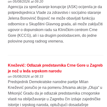
on 05/08/2026 at 09:20
Agencija za sprečavanje korupcije (ASK) ocijenila je da
potpredsjednica Vlade za zdravstvo i socijalno staranje
Jelena Borovinić Bojović ne može obavljati funkciju
odbornice u Skupštini Glavnog grada, ali može zaključiti
ugovor o dopunskom radu sa Kliničkim centrom Crne
Gore (KCCG), ali i sa drugim poslodavcem, do jedne
polovine punog radnog vremena.
Knežević: Odlazak predstavnika Crne Gore u Zagreb
je nož u leđa srpskom narodu
on 05/08/2026 at 08:33
Predsjednik Demokratske narodne partije Milan
Knežević poručio je na pomenu žrtvama akcije „Oluja“ u
Mrkonjić Gradu da je odlazak predstavnika crnogorske
vlasti na obilježavanje u Zagrebu čin izdaje zajedničke
istorije i srpskog naroda, optužujući dosadašnje