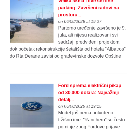
Velika skela i ove sezone
parking: Završeni radovi na
prostoru...
on 06/08/2026 at 19:27
Parterno uređenje završeno je 9.
jula, ali nijesu realizovani svi
sadržaji predviđeni projektom,
dok početak rekonstrukcije šetališta od hotela "Albatros"
do Rta Đerane zavisi od građevinske dozvole Opštine
Ford sprema električni pikap
od 30.000 dolara: Najvažniji
detalj...
on 06/08/2026 at 19:15
Model još nema potvrđeno
tržišno ime. “Ranchero” se često
pominje zbog Fordove prijave