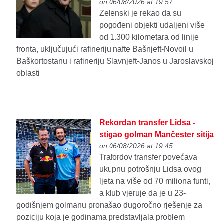
on 06/08/2026 at 19:57
Zelenski je rekao da su
pogođeni objekti udaljeni više
od 1.300 kilometara od linije
fronta, uključujući rafineriju nafte Bašnjeft-Novoil u
Baškortostanu i rafineriju Slavnjeft-Janos u Jaroslavskoj
oblasti
Rekordan transfer Lidsa -
stigao golman Mančester sitija
on 06/08/2026 at 19:45
Trafordov transfer povećava
ukupnu potrošnju Lidsa ovog
ljeta na više od 70 miliona funti,
a klub vjeruje da je u 23-
godišnjem golmanu pronašao dugoročno rješenje za
poziciju koja je godinama predstavljala problem