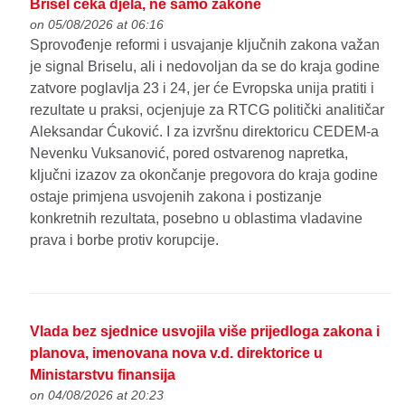
Brisel čeka djela, ne samo zakone
on 05/08/2026 at 06:16
Sprovođenje reformi i usvajanje ključnih zakona važan
je signal Briselu, ali i nedovoljan da se do kraja godine
zatvore poglavlja 23 i 24, jer će Evropska unija pratiti i
rezultate u praksi, ocjenjuje za RTCG politički analitičar
Aleksandar Ćuković. I za izvršnu direktoricu CEDEM-a
Nevenku Vuksanović, pored ostvarenog napretka,
ključni izazov za okončanje pregovora do kraja godine
ostaje primjena usvojenih zakona i postizanje
konkretnih rezultata, posebno u oblastima vladavine
prava i borbe protiv korupcije.
Vlada bez sjednice usvojila više prijedloga zakona i
planova, imenovana nova v.d. direktorice u
Ministarstvu finansija
on 04/08/2026 at 20:23