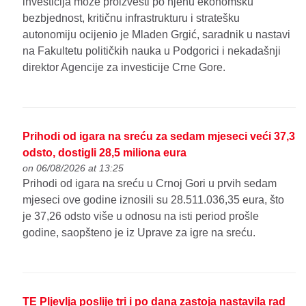
investicija može proizvesti po njenu ekonomsku
bezbjednost, kritičnu infrastrukturu i stratešku
autonomiju ocijenio je Mladen Grgić, saradnik u nastavi
na Fakultetu političkih nauka u Podgorici i nekadašnji
direktor Agencije za investicije Crne Gore.
Prihodi od igara na sreću za sedam mjeseci veći 37,3
odsto, dostigli 28,5 miliona eura
on 06/08/2026 at 13:25
Prihodi od igara na sreću u Crnoj Gori u prvih sedam
mjeseci ove godine iznosili su 28.511.036,35 eura, što
je 37,26 odsto više u odnosu na isti period prošle
godine, saopšteno je iz Uprave za igre na sreću.
TE Pljevlja poslije tri i po dana zastoja nastavila rad