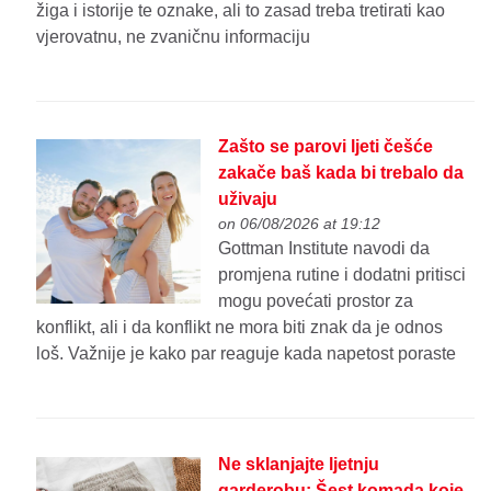
žiga i istorije te oznake, ali to zasad treba tretirati kao
vjerovatnu, ne zvaničnu informaciju
Zašto se parovi ljeti češće
zakače baš kada bi trebalo da
uživaju
on 06/08/2026 at 19:12
Gottman Institute navodi da
promjena rutine i dodatni pritisci
mogu povećati prostor za
konflikt, ali i da konflikt ne mora biti znak da je odnos
loš. Važnije je kako par reaguje kada napetost poraste
Ne sklanjajte ljetnju
garderobu: Šest komada koje