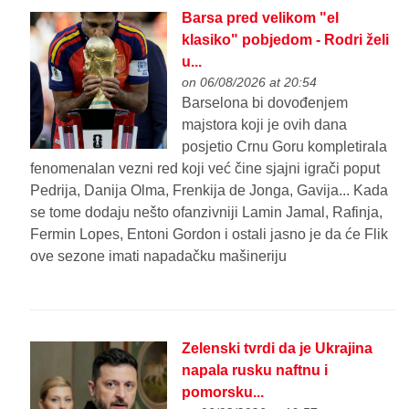
Barsa pred velikom "el
klasiko" pobjedom - Rodri želi
u...
on 06/08/2026 at 20:54
Barselona bi dovođenjem
majstora koji je ovih dana
posjetio Crnu Goru kompletirala
fenomenalan vezni red koji već čine sjajni igrači poput
Pedrija, Danija Olma, Frenkija de Jonga, Gavija... Kada
se tome dodaju nešto ofanzivniji Lamin Jamal, Rafinja,
Fermin Lopes, Entoni Gordon i ostali jasno je da će Flik
ove sezone imati napadačku mašineriju
Zelenski tvrdi da je Ukrajina
napala rusku naftnu i
pomorsku...