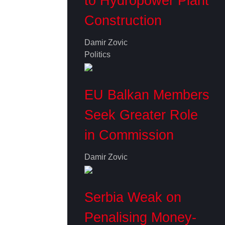
to Hydropower Plant
Construction
Damir Zovic
Politics
EU Balkan Members
Seek Greater Role
in Commission
Damir Zovic
Serbia Weak on
Penalising Money-