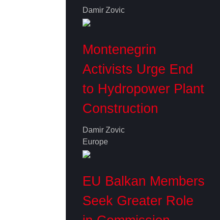
Damir Zovic
Montenegrin
Activists Urge End
to Hydropower Plant
Construction
Damir Zovic
Europe
EU Balkan Members
Seek Greater Role