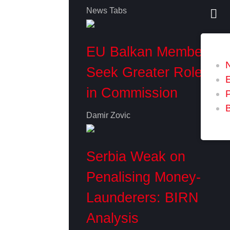
News Tabs
EU Balkan Members
Seek Greater Role
in Commission
P
Damir Zovic
Serbia Weak on
Penalising Money-
Launderers: BIRN
Analysis