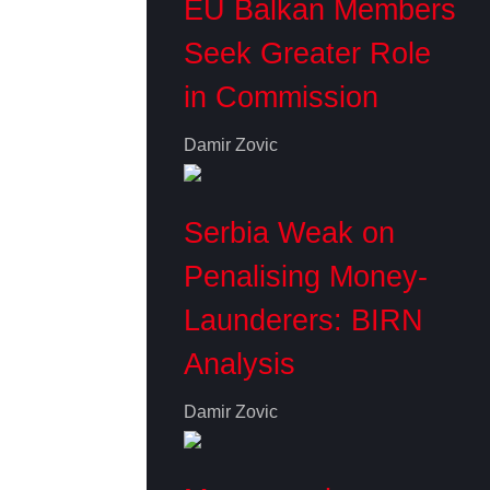
EU Balkan Members
Seek Greater Role
in Commission
Damir Zovic
Serbia Weak on
Penalising Money-
Launderers: BIRN
Analysis
Damir Zovic