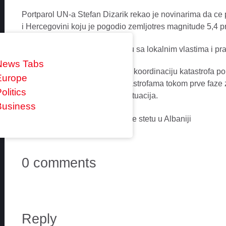
Portparol UN-a Stefan Dizarik rekao je novinarima da ce 
i Hercegovini koju je pogodio zemljotres magnitude 5,4 pr
Ujedinjene nacije su u kontaktu sa lokalnim vlastima i prat
News Tabs
Kancelarija UN-a za procjenu i koordinaciju katastrofa 
Europe
zemalja koje su pogodene katastrofama tokom prve faze ze
olitics
drugih iznenadnih vanrednih situacija.
Business
0 comments
Reply