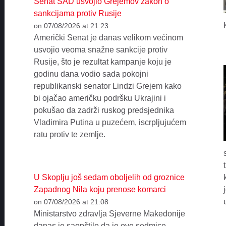
Senat SAD usvojio Grejemov zakon o
sankcijama protiv Rusije
on 07/08/2026 at 21:23
Američki Senat je danas velikom većinom
usvojio veoma snažne sankcije protiv
Rusije, što je rezultat kampanje koju je
godinu dana vodio sada pokojni
republikanski senator Lindzi Grejem kako
bi ojačao američku podršku Ukrajini i
pokušao da zadrži ruskog predsjednika
Vladimira Putina u puzećem, iscrpljujućem
ratu protiv te zemlje.
U Skoplju još sedam oboljelih od groznice
Zapadnog Nila koju prenose komarci
on 07/08/2026 at 21:08
Ministarstvo zdravlja Sjeverne Makedonije
danas je saopštilo da je ove sedmice