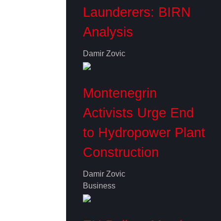
Launderers: BIRN
Analysis
Damir Zovic
Montenegrin
Activists Urge End
to Hydropower Plant
Construction
Damir Zovic
Business