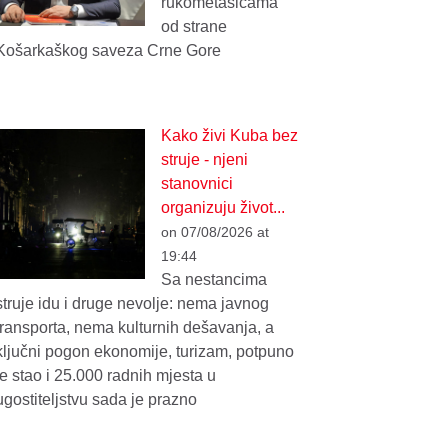
rukometašicama
od strane
Košarkaškog saveza Crne Gore
Kako živi Kuba bez
struje - njeni
stanovnici
organizuju život...
on 07/08/2026 at
19:44
Sa nestancima
struje idu i druge nevolje: nema javnog
transporta, nema kulturnih dešavanja, a
ključni pogon ekonomije, turizam, potpuno
je stao i 25.000 radnih mjesta u
ugostiteljstvu sada je prazno