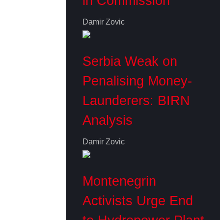
in Commission
Damir Zovic
Serbia Weak on
Penalising Money-
Launderers: BIRN
Analysis
Damir Zovic
Montenegrin
Activists Urge End