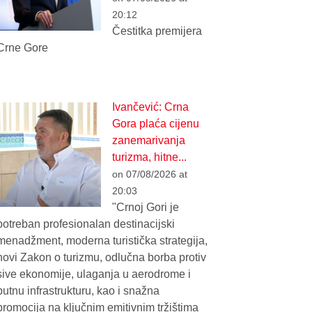
20:12
Čestitka premijera
Crne Gore
Ivančević: Crna
Gora plaća cijenu
zanemarivanja
turizma, hitne...
on 07/08/2026 at
20:03
"Crnoj Gori je
potreban profesionalan destinacijski
menadžment, moderna turistička strategija,
novi Zakon o turizmu, odlučna borba protiv
sive ekonomije, ulaganja u aerodrome i
putnu infrastrukturu, kao i snažna
promocija na ključnim emitivnim tržištima