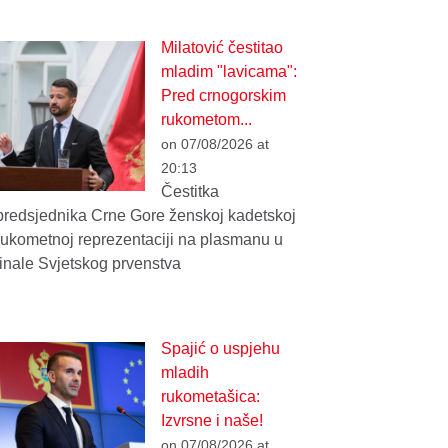
Milatović čestitao
mladim "lavicama":
Pred crnogorskim
rukometom...
on 07/08/2026 at
20:13
Čestitka
predsjednika Crne Gore ženskoj kadetskoj
rukometnoj reprezentaciji na plasmanu u
finale Svjetskog prvenstva
Spajić o uspjehu
mladih
rukometašica:
Izvrsne i naše!
on 07/08/2026 at