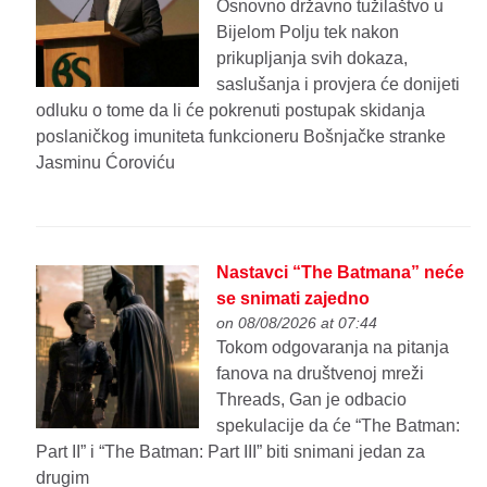
Osnovno državno tužilaštvo u
Bijelom Polju tek nakon
prikupljanja svih dokaza,
saslušanja i provjera će donijeti
odluku o tome da li će pokrenuti postupak skidanja
poslaničkog imuniteta funkcioneru Bošnjačke stranke
Jasminu Ćoroviću
Nastavci “The Batmana” neće
se snimati zajedno
on 08/08/2026 at 07:44
Tokom odgovaranja na pitanja
fanova na društvenoj mreži
Threads, Gan je odbacio
spekulacije da će “The Batman:
Part II” i “The Batman: Part III” biti snimani jedan za
drugim