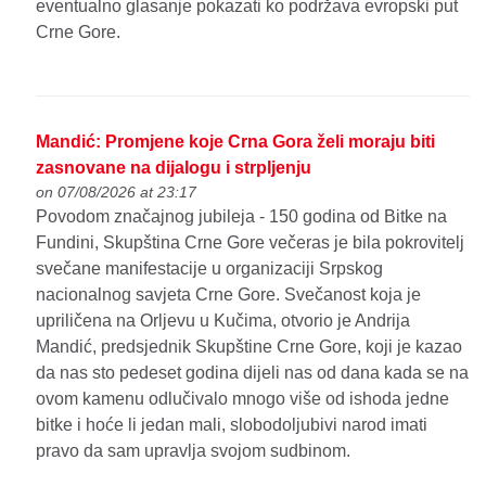
eventualno glasanje pokazati ko podržava evropski put
Crne Gore.
Mandić: Promjene koje Crna Gora želi moraju biti
zasnovane na dijalogu i strpljenju
on 07/08/2026 at 23:17
Povodom značajnog jubileja - 150 godina od Bitke na
Fundini, Skupština Crne Gore večeras je bila pokrovitelj
svečane manifestacije u organizaciji Srpskog
nacionalnog savjeta Crne Gore. Svečanost koja je
upriličena na Orljevu u Kučima, otvorio je Andrija
Mandić, predsjednik Skupštine Crne Gore, koji je kazao
da nas sto pedeset godina dijeli nas od dana kada se na
ovom kamenu odlučivalo mnogo više od ishoda jedne
bitke i hoće li jedan mali, slobodoljubivi narod imati
pravo da sam upravlja svojom sudbinom.