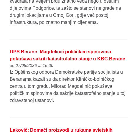
kvadrata na Veljem brdu znatno veća nego u ostalim
dijelovima Podgorice, te zašto se stanovi ne grade na
drugim lokacijama u Crnoj Gori, gdje već postoji
infrastruktura, po znatno manjim cijenama.
DPS Berane: Magdelinić političkim spinovima
pokušava sakriti katastrofalno stanje u KBC Berane
on 07/08/2026 at 15:30
Iz Opštinskog odbora Demokratske partije socijalista u
Beranama kazali su da direktor Kliničko-bolničkog
centra u tom gradu, Milorad Magdelinić pokušava
političkim spinovima da sakrije katastrofalno stanje u toj
zdravstenoj ustanovi.
Laković: Domaći proizvodi u rukama svjetskih