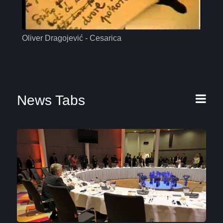
Oliver Dragojević - Cesarica
Mas
News Tabs