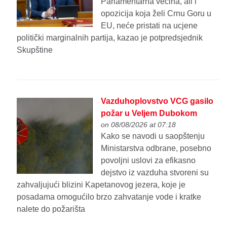
Parlamentarna većina, ali i
opozicija koja želi Crnu Goru u
EU, neće pristati na ucjene
politički marginalnih partija, kazao je potpredsjednik
Skupštine
Vazduhoplovstvo VCG gasilo
požar u Veljem Dubokom
on 08/08/2026 at 07:18
Kako se navodi u saopštenju
Ministarstva odbrane, posebno
povoljni uslovi za efikasno
dejstvo iz vazduha stvoreni su
zahvaljujući blizini Kapetanovog jezera, koje je
posadama omogućilo brzo zahvatanje vode i kratke
nalete do požarišta