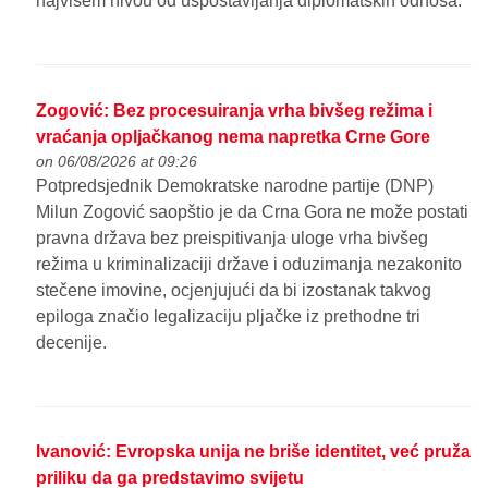
najvišem nivou od uspostavljanja diplomatskih odnosa.
Zogović: Bez procesuiranja vrha bivšeg režima i
vraćanja opljačkanog nema napretka Crne Gore
on 06/08/2026 at 09:26
Potpredsjednik Demokratske narodne partije (DNP)
Milun Zogović saopštio je da Crna Gora ne može postati
pravna država bez preispitivanja uloge vrha bivšeg
režima u kriminalizaciji države i oduzimanja nezakonito
stečene imovine, ocjenjujući da bi izostanak takvog
epiloga značio legalizaciju pljačke iz prethodne tri
decenije.
Ivanović: Evropska unija ne briše identitet, već pruža
priliku da ga predstavimo svijetu