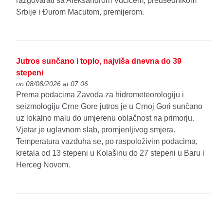
razgovarati sa Aleksandrom Vučićem, predsednikom
Srbije i Đurom Macutom, premijerom.
Jutros sunčano i toplo, najviša dnevna do 39
stepeni
on 08/08/2026 at 07:06
Prema podacima Zavoda za hidrometeorologiju i
seizmologiju Crne Gore jutros je u Crnoj Gori sunčano
uz lokalno malu do umjerenu oblačnost na primorju.
Vjetar je uglavnom slab, promjenljivog smjera.
Temperatura vazduha se, po raspoloživim podacima,
kretala od 13 stepeni u Kolašinu do 27 stepeni u Baru i
Herceg Novom.