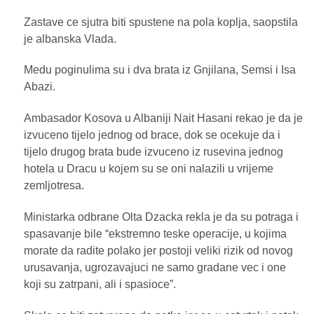
Zastave ce sjutra biti spustene na pola koplja, saopstila
je albanska Vlada.
Medu poginulima su i dva brata iz Gnjilana, Semsi i Isa
Abazi.
Ambasador Kosova u Albaniji Nait Hasani rekao je da je
izvuceno tijelo jednog od brace, dok se ocekuje da i
tijelo drugog brata bude izvuceno iz rusevina jednog
hotela u Dracu u kojem su se oni nalazili u vrijeme
zemljotresa.
Ministarka odbrane Olta Dzacka rekla je da su potraga i
spasavanje bile “ekstremno teske operacije, u kojima
morate da radite polako jer postoji veliki rizik od novog
urusavanja, ugrozavajuci ne samo gradane vec i one
koji su zatrpani, ali i spasioce”.