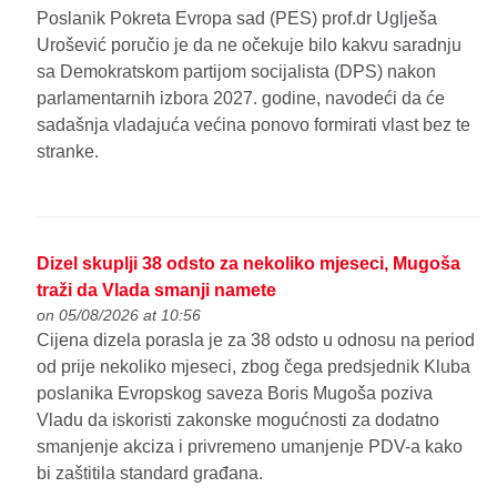
Poslanik Pokreta Evropa sad (PES) prof.dr Uglješa
Urošević poručio je da ne očekuje bilo kakvu saradnju
sa Demokratskom partijom socijalista (DPS) nakon
parlamentarnih izbora 2027. godine, navodeći da će
sadašnja vladajuća većina ponovo formirati vlast bez te
stranke.
Dizel skuplji 38 odsto za nekoliko mjeseci, Mugoša
traži da Vlada smanji namete
on 05/08/2026 at 10:56
Cijena dizela porasla je za 38 odsto u odnosu na period
od prije nekoliko mjeseci, zbog čega predsjednik Kluba
poslanika Evropskog saveza Boris Mugoša poziva
Vladu da iskoristi zakonske mogućnosti za dodatno
smanjenje akciza i privremeno umanjenje PDV-a kako
bi zaštitila standard građana.