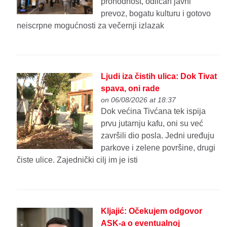
prohodnost, odličan javni
prevoz, bogatu kulturu i gotovo
neiscrpne mogućnosti za večernji izlazak
Ljudi iza čistih ulica: Dok Tivat
spava, oni rade
on 06/08/2026 at 18:37
Dok većina Tivćana tek ispija
prvu jutarnju kafu, oni su već
završili dio posla. Jedni uređuju
parkove i zelene površine, drugi
čiste ulice. Zajednički cilj im je isti
Kljajić: Očekujem odgovor
ASK-a o eventualnoj