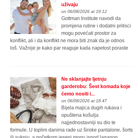
uživaju
on 06/08/2026 at 19:12
Gottman Institute navodi da
promjena rutine i dodatni pritisci
mogu povećati prostor za
konflikt, ali i da konflikt ne mora biti znak da je odnos
loš. Važnije je kako par reaguje kada napetost poraste
Ne sklanjajte ljetnju
garderobu: Šest komada koje
ćemo nositi i...
on 06/08/2026 at 18:47
Bijela majica dugih rukava i
opuštena košulja
najjednostavniji su dio te
formule. U toplim danima rade uz široke pantalone, šorts
ili suknju, a početkom jeseni mogu ispod laganog