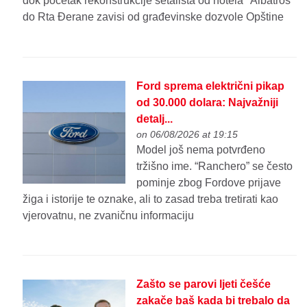
dok početak rekonstrukcije šetališta od hotela "Albatros"
do Rta Đerane zavisi od građevinske dozvole Opštine
Ford sprema električni pikap
od 30.000 dolara: Najvažniji
detalj...
on 06/08/2026 at 19:15
Model još nema potvrđeno
tržišno ime. “Ranchero” se često
pominje zbog Fordove prijave
žiga i istorije te oznake, ali to zasad treba tretirati kao
vjerovatnu, ne zvaničnu informaciju
Zašto se parovi ljeti češće
zakače baš kada bi trebalo da