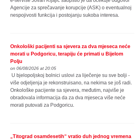
e-servise Jovan Kljajić saopštio je da očekuje odgovor
Agencije za sprečavanje korupcije (ASK) o eventualnoj
nespojivosti funkcija i postojanju sukoba interesa.
Onkološki pacijenti sa sjevera za dva mjeseca neće
morati u Podgoricu, terapiju će primati u Bijelom
Polju
on 06/08/2026 at 20:05
U bjelopoljskoj bolnici uslovi za liječenje su sve bolji -
više odjeljenja je rekonstruisano, na nekima se još radi.
Onkološke pacijente sa sjevera, međutim, najviše je
obradovala informacija da za dva mjeseca više neće
morati putovati za Podgoricu.
„Titograd osamdesetih“ vratio duh jednog vremena