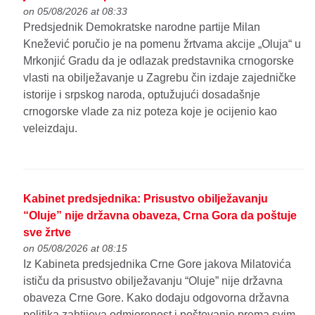
on 05/08/2026 at 08:33
Predsjednik Demokratske narodne partije Milan
Knežević poručio je na pomenu žrtvama akcije „Oluja“ u
Mrkonjić Gradu da je odlazak predstavnika crnogorske
vlasti na obilježavanje u Zagrebu čin izdaje zajedničke
istorije i srpskog naroda, optužujući dosadašnje
crnogorske vlade za niz poteza koje je ocijenio kao
veleizdaju.
Kabinet predsjednika: Prisustvo obilježavanju
“Oluje” nije državna obaveza, Crna Gora da poštuje
sve žrtve
on 05/08/2026 at 08:15
Iz Kabineta predsjednika Crne Gore jakova Milatovića
ističu da prisustvo obilježavanju “Oluje” nije državna
obaveza Crne Gore. Kako dodaju odgovorna državna
politika zahtijeva odmjerenost i poštovanje prema svim