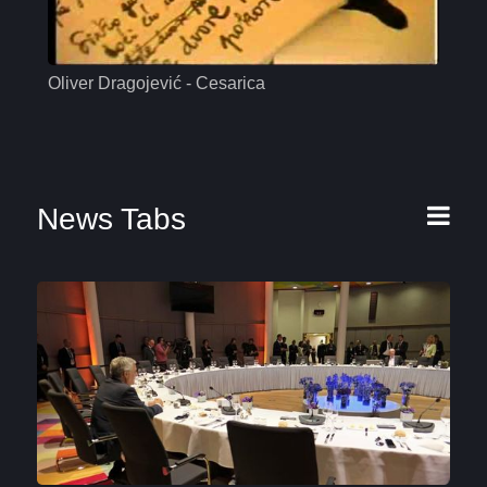
Oliver Dragojević - Cesarica
Mas
News Tabs