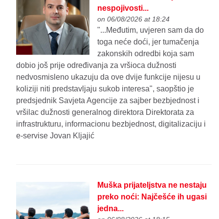
nespojivosti...
on 06/08/2026 at 18:24
"...Međutim, uvjeren sam da do
toga neće doći, jer tumačenja
zakonskih odredbi koja sam
dobio još prije određivanja za vršioca dužnosti
nedvosmisleno ukazuju da ove dvije funkcije nijesu u
koliziji niti predstavljaju sukob interesa", saopštio je
predsjednik Savjeta Agencije za sajber bezbjednost i
vršilac dužnosti generalnog direktora Direktorata za
infrastrukturu, informacionu bezbjednost, digitalizaciju i
e-servise Jovan Kljajić
Muška prijateljstva ne nestaju
preko noći: Najčešće ih ugasi
jedna...