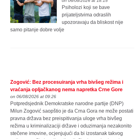
on 06/08/2026 at 18:15
Psiholozi koji se bave
prijateljstvima odraslih
upozoravaju da bliskost nije
samo pitanje dobre volje
Zogović: Bez procesuiranja vrha bivšeg režima i
vraćanja opljačkanog nema napretka Crne Gore
on 06/08/2026 at 09:26
Potpredsjednik Demokratske narodne partije (DNP)
Milun Zogović saopštio je da Crna Gora ne može postati
pravna država bez preispitivanja uloge vrha bivšeg
režima u kriminalizaciji države i oduzimanja nezakonito
stečene imovine, ocjenjujući da bi izostanak takvog