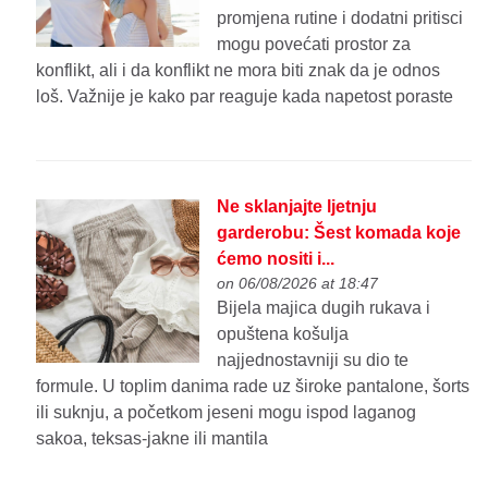
promjena rutine i dodatni pritisci
mogu povećati prostor za
konflikt, ali i da konflikt ne mora biti znak da je odnos
loš. Važnije je kako par reaguje kada napetost poraste
Ne sklanjajte ljetnju
garderobu: Šest komada koje
ćemo nositi i...
on 06/08/2026 at 18:47
Bijela majica dugih rukava i
opuštena košulja
najjednostavniji su dio te
formule. U toplim danima rade uz široke pantalone, šorts
ili suknju, a početkom jeseni mogu ispod laganog
sakoa, teksas-jakne ili mantila