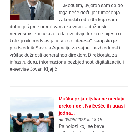
"...Međutim, uvjeren sam da do
toga neće doći, jer tumačenja
zakonskih odredbi koja sam
dobio još prije određivanja za vršioca dužnosti
nedvosmisleno ukazuju da ove dvije funkcije nijesu u
koliziji niti predstavljaju sukob interesa", saopštio je
predsjednik Savjeta Agencije za sajber bezbjednost i
vršilac dužnosti generalnog direktora Direktorata za
infrastrukturu, informacionu bezbjednost, digitalizaciju i
e-servise Jovan Kljajić
Muška prijateljstva ne nestaju
preko noći: Najčešće ih ugasi
jedna...
on 06/08/2026 at 18:15
Psiholozi koji se bave