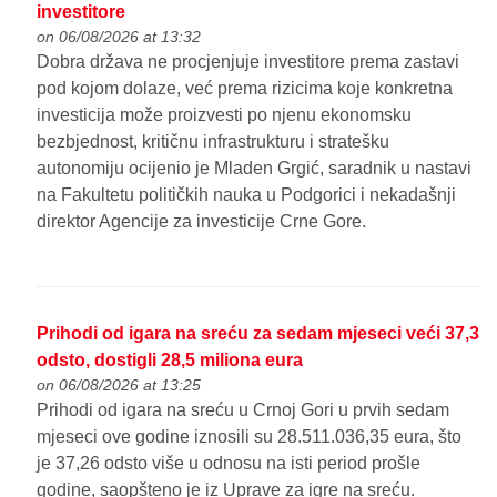
investitore
on 06/08/2026 at 13:32
Dobra država ne procjenjuje investitore prema zastavi
pod kojom dolaze, već prema rizicima koje konkretna
investicija može proizvesti po njenu ekonomsku
bezbjednost, kritičnu infrastrukturu i stratešku
autonomiju ocijenio je Mladen Grgić, saradnik u nastavi
na Fakultetu političkih nauka u Podgorici i nekadašnji
direktor Agencije za investicije Crne Gore.
Prihodi od igara na sreću za sedam mjeseci veći 37,3
odsto, dostigli 28,5 miliona eura
on 06/08/2026 at 13:25
Prihodi od igara na sreću u Crnoj Gori u prvih sedam
mjeseci ove godine iznosili su 28.511.036,35 eura, što
je 37,26 odsto više u odnosu na isti period prošle
godine, saopšteno je iz Uprave za igre na sreću.