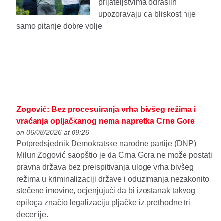
prijateljstvima odraslih
upozoravaju da bliskost nije
samo pitanje dobre volje
Zogović: Bez procesuiranja vrha bivšeg režima i
vraćanja opljačkanog nema napretka Crne Gore
on 06/08/2026 at 09:26
Potpredsjednik Demokratske narodne partije (DNP)
Milun Zogović saopštio je da Crna Gora ne može postati
pravna država bez preispitivanja uloge vrha bivšeg
režima u kriminalizaciji države i oduzimanja nezakonito
stečene imovine, ocjenjujući da bi izostanak takvog
epiloga značio legalizaciju pljačke iz prethodne tri
decenije.