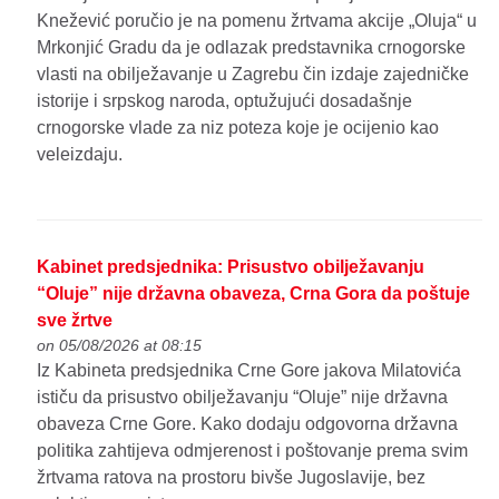
Knežević poručio je na pomenu žrtvama akcije „Oluja“ u
Mrkonjić Gradu da je odlazak predstavnika crnogorske
vlasti na obilježavanje u Zagrebu čin izdaje zajedničke
istorije i srpskog naroda, optužujući dosadašnje
crnogorske vlade za niz poteza koje je ocijenio kao
veleizdaju.
Kabinet predsjednika: Prisustvo obilježavanju
“Oluje” nije državna obaveza, Crna Gora da poštuje
sve žrtve
on 05/08/2026 at 08:15
Iz Kabineta predsjednika Crne Gore jakova Milatovića
ističu da prisustvo obilježavanju “Oluje” nije državna
obaveza Crne Gore. Kako dodaju odgovorna državna
politika zahtijeva odmjerenost i poštovanje prema svim
žrtvama ratova na prostoru bivše Jugoslavije, bez