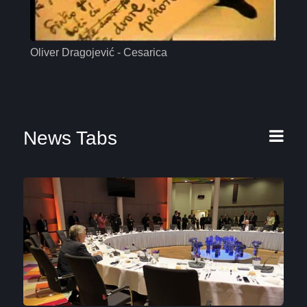
Oliver Dragojević - Cesarica
Mas
News Tabs