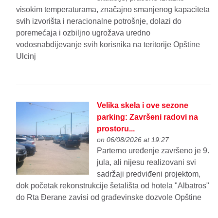
visokim temperaturama, značajno smanjenog kapaciteta
svih izvorišta i neracionalne potrošnje, dolazi do
poremećaja i ozbiljno ugrožava uredno
vodosnabdijevanje svih korisnika na teritorije Opštine
Ulcinj
Velika skela i ove sezone
parking: Završeni radovi na
prostoru...
on 06/08/2026 at 19:27
Parterno uređenje završeno je 9.
jula, ali nijesu realizovani svi
sadržaji predviđeni projektom,
dok početak rekonstrukcije šetališta od hotela "Albatros"
do Rta Đerane zavisi od građevinske dozvole Opštine