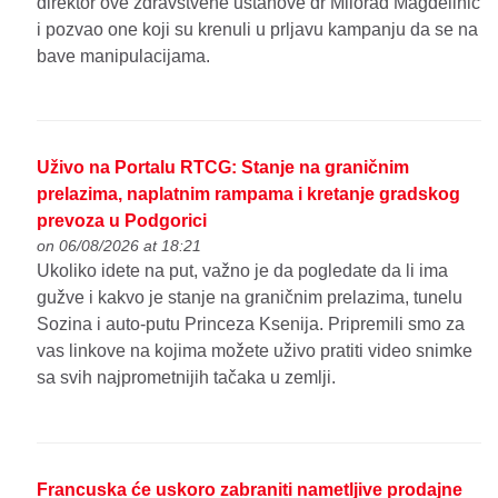
direktor ove zdravstvene ustanove dr Milorad Magdelinić
i pozvao one koji su krenuli u prljavu kampanju da se na
bave manipulacijama.
Uživo na Portalu RTCG: Stanje na graničnim
prelazima, naplatnim rampama i kretanje gradskog
prevoza u Podgorici
on 06/08/2026 at 18:21
Ukoliko idete na put, važno je da pogledate da li ima
gužve i kakvo je stanje na graničnim prelazima, tunelu
Sozina i auto-putu Princeza Ksenija. Pripremili smo za
vas linkove na kojima možete uživo pratiti video snimke
sa svih najprometnijih tačaka u zemlji.
Francuska će uskoro zabraniti nametljive prodajne