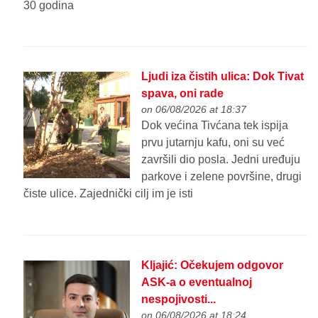
30 godina
Ljudi iza čistih ulica: Dok Tivat
spava, oni rade
on 06/08/2026 at 18:37
Dok većina Tivćana tek ispija
prvu jutarnju kafu, oni su već
završili dio posla. Jedni uređuju
parkove i zelene površine, drugi
čiste ulice. Zajednički cilj im je isti
Kljajić: Očekujem odgovor
ASK-a o eventualnoj
nespojivosti...
on 06/08/2026 at 18:24