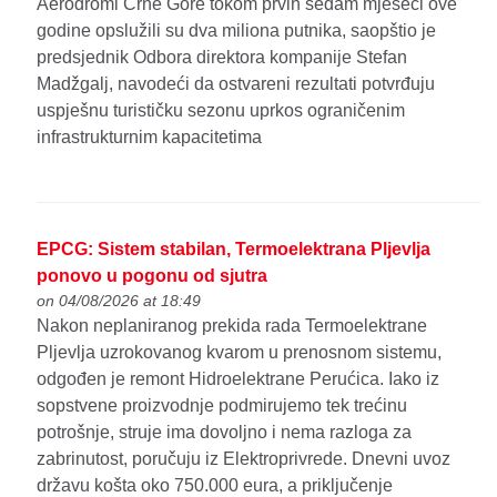
Aerodromi Crne Gore tokom prvih sedam mjeseci ove
godine opslužili su dva miliona putnika, saopštio je
predsjednik Odbora direktora kompanije Stefan
Madžgalj, navodeći da ostvareni rezultati potvrđuju
uspješnu turističku sezonu uprkos ograničenim
infrastrukturnim kapacitetima
EPCG: Sistem stabilan, Termoelektrana Pljevlja
ponovo u pogonu od sjutra
on 04/08/2026 at 18:49
Nakon neplaniranog prekida rada Termoelektrane
Pljevlja uzrokovanog kvarom u prenosnom sistemu,
odgođen je remont Hidroelektrane Perućica. Iako iz
sopstvene proizvodnje podmirujemo tek trećinu
potrošnje, struje ima dovoljno i nema razloga za
zabrinutost, poručuju iz Elektroprivrede. Dnevni uvoz
državu košta oko 750.000 eura, a priključenje