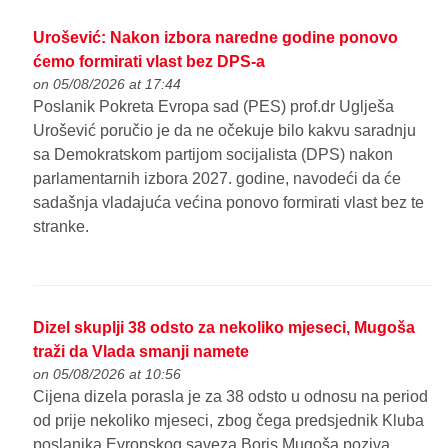
Urošević: Nakon izbora naredne godine ponovo
ćemo formirati vlast bez DPS-a
on 05/08/2026 at 17:44
Poslanik Pokreta Evropa sad (PES) prof.dr Uglješa
Urošević poručio je da ne očekuje bilo kakvu saradnju
sa Demokratskom partijom socijalista (DPS) nakon
parlamentarnih izbora 2027. godine, navodeći da će
sadašnja vladajuća većina ponovo formirati vlast bez te
stranke.
Dizel skuplji 38 odsto za nekoliko mjeseci, Mugoša
traži da Vlada smanji namete
on 05/08/2026 at 10:56
Cijena dizela porasla je za 38 odsto u odnosu na period
od prije nekoliko mjeseci, zbog čega predsjednik Kluba
poslanika Evropskog saveza Boris Mugoša poziva