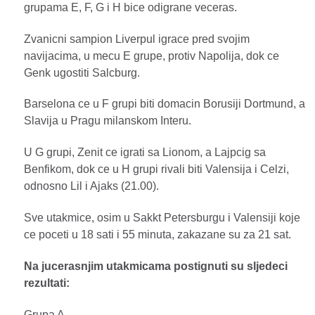
grupama E, F, G i H bice odigrane veceras.
Zvanicni sampion Liverpul igrace pred svojim
navijacima, u mecu E grupe, protiv Napolija, dok ce
Genk ugostiti Salcburg.
Barselona ce u F grupi biti domacin Borusiji Dortmund, a
Slavija u Pragu milanskom Interu.
U G grupi, Zenit ce igrati sa Lionom, a Lajpcig sa
Benfikom, dok ce u H grupi rivali biti Valensija i Celzi,
odnosno Lil i Ajaks (21.00).
Sve utakmice, osim u Sakkt Petersburgu i Valensiji koje
ce poceti u 18 sati i 55 minuta, zakazane su za 21 sat.
Na jucerasnjim utakmicama postignuti su sljedeci
rezultati:
Grupa A