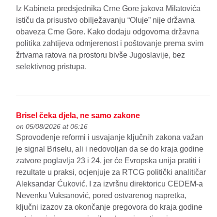
Iz Kabineta predsjednika Crne Gore jakova Milatovića
ističu da prisustvo obilježavanju “Oluje” nije državna
obaveza Crne Gore. Kako dodaju odgovorna državna
politika zahtijeva odmjerenost i poštovanje prema svim
žrtvama ratova na prostoru bivše Jugoslavije, bez
selektivnog pristupa.
Brisel čeka djela, ne samo zakone
on 05/08/2026 at 06:16
Sprovođenje reformi i usvajanje ključnih zakona važan
je signal Briselu, ali i nedovoljan da se do kraja godine
zatvore poglavlja 23 i 24, jer će Evropska unija pratiti i
rezultate u praksi, ocjenjuje za RTCG politički analitičar
Aleksandar Ćuković. I za izvršnu direktoricu CEDEM-a
Nevenku Vuksanović, pored ostvarenog napretka,
ključni izazov za okončanje pregovora do kraja godine