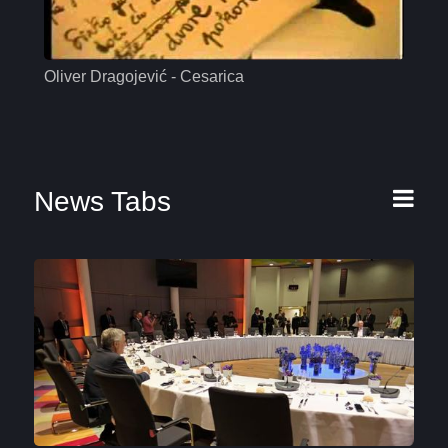
Oliver Dragojević - Cesarica
Mas
News Tabs