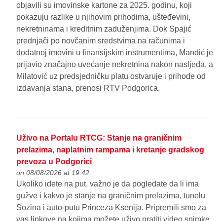
objavili su imovinske kartone za 2025. godinu, koji
pokazuju razlike u njihovim prihodima, ušteđevini,
nekretninama i kreditnim zaduženjima. Dok Spajić
prednjači po novčanim sredstvima na računima i
dodatnoj imovini u finansijskim instrumentima, Mandić je
prijavio značajno uvećanje nekretnina nakon nasljeđa, a
Milatović uz predsjedničku platu ostvaruje i prihode od
izdavanja stana, prenosi RTV Podgorica.
Uživo na Portalu RTCG: Stanje na graničnim
prelazima, naplatnim rampama i kretanje gradskog
prevoza u Podgorici
on 08/08/2026 at 19:42
Ukoliko idete na put, važno je da pogledate da li ima
gužve i kakvo je stanje na graničnim prelazima, tunelu
Sozina i auto-putu Princeza Ksenija. Pripremili smo za
vas linkove na kojima možete uživo pratiti video snimke