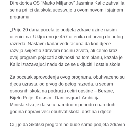
Direktorica OS “Marko Miljanov” Jasmina Kalic zahvalila
se na prilici da skola ucestvuje u ovom novom i sjajnom
programu.
,,Prije 20 dana pocela je podjela zdrave uzine nasim
ucenicima. Ukljuceno je 457 ucenika od prvog do petog
razreda. Nastavni kadar vodi racuna da kod djece
razvija svijest o zdravom nacinu zivota, ali cemo kroz
ovaj program pojacati aktivnosti na tom planu, kazala je
Kalic izrazavajuci nadu da ce se ukljuciti i ostale skole.
Za pocetak sprovodenja ovog programa, obuhvaceno su
djeca uzrasta, od prvog do petog razreda, u sedam
osnosnih skola na podrucju cetiri opstine – Berane,
Bijelo Polje, Kolasin i Danilovgrad. Ambicija
Ministarstva je da se u narednom periodu i narednih
godina napravi veci obuhvat skola, opstina i djece.
Cilj je da Skolski program ne bude samo podjela zdravih