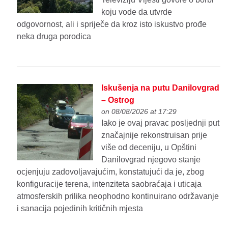
koju vode da utvrde
odgovornost, ali i spriječe da kroz isto iskustvo prođe
neka druga porodica
Iskušenja na putu Danilovgrad
– Ostrog
on 08/08/2026 at 17:29
Iako je ovaj pravac posljednji put
značajnije rekonstruisan prije
više od deceniju, u Opštini
Danilovgrad njegovo stanje
ocjenjuju zadovoljavajućim, konstatujući da je, zbog
konfiguracije terena, intenziteta saobraćaja i uticaja
atmosferskih prilika neophodno kontinuirano održavanje
i sanacija pojedinih kritičnih mjesta