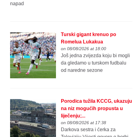
napad
Turski gigant krenuo po
Romelua Lukakua
on 08/08/2026 at 18:00
Još jedna zvijezda koju bi mogli
da gledamo u turskom fudbalu
od naredne sezone
Porodica tužila KCCG, ukazuju
na niz mogućih propusta u
liječenju;...
on 08/08/2026 at 17:38
Darkova sestra i ćerka za
Televiziju Vijesti govore o borbi