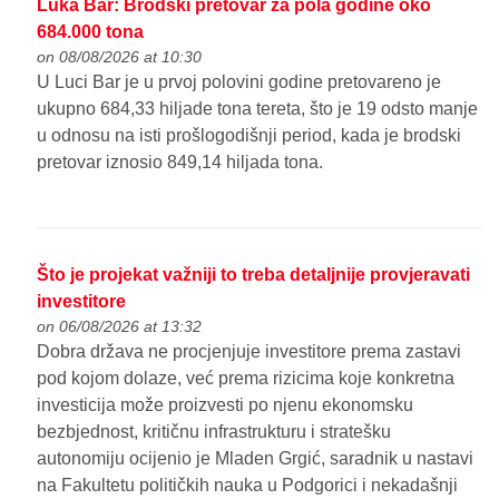
Luka Bar: Brodski pretovar za pola godine oko
684.000 tona
on 08/08/2026 at 10:30
U Luci Bar je u prvoj polovini godine pretovareno je
ukupno 684,33 hiljade tona tereta, što je 19 odsto manje
u odnosu na isti prošlogodišnji period, kada je brodski
pretovar iznosio 849,14 hiljada tona.
Što je projekat važniji to treba detaljnije provjeravati
investitore
on 06/08/2026 at 13:32
Dobra država ne procjenjuje investitore prema zastavi
pod kojom dolaze, već prema rizicima koje konkretna
investicija može proizvesti po njenu ekonomsku
bezbjednost, kritičnu infrastrukturu i stratešku
autonomiju ocijenio je Mladen Grgić, saradnik u nastavi
na Fakultetu političkih nauka u Podgorici i nekadašnji