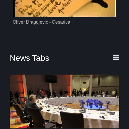
Oliver Dragojević - Cesarica
Mas
News Tabs