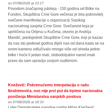
on 07/08/2026 at 23:17
Povodom značajnog jubileja - 150 godina od Bitke na
Fundini, Skupština Crne Gore večeras je bila pokrovitelj
svečane manifestacije u organizaciji Srpskog
nacionalnog savjeta Crne Gore. Svečanost koja je
upriličena na Orljevu u Kučima, otvorio je Andrija
Mandić, predsjednik Skupštine Crne Gore, koji je kazao
da nas sto pedeset godina dijeli nas od dana kada se na
ovom kamenu odlučivalo mnogo više od ishoda jedne
bitke i hoće li jedan mali, slobodoljubivi narod imati
pravo da sam upravlja svojom sudbinom.
Knežević: Pokrenućemo interpelaciju o radu
Ibrahimovića, ovo nije prvi put da trpimo nacionalna
poniženja Ministarstva vanjskih poslova
on 07/08/2026 at 18:33
Lider Demokratske narodne partije Milan Knežević