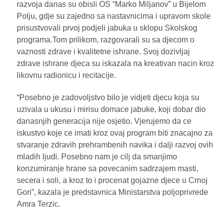
razvoja danas su obisli OS “Marko Miljanov” u Bijelom
Polju, gdje su zajedno sa nastavnicima i upravom skole
prisustvovali prvoj podjeli jabuka u sklopu Skolskog
programa.Tom prilikom, razgovarali su sa djecom o
vaznosti zdrave i kvalitetne ishrane. Svoj dozivljaj
zdrave ishrane djeca su iskazala na kreativan nacin kroz
likovnu radionicu i recitacije.
“Posebno je zadovoljstvo bilo je vidjeti djecu koja su
uzivala u ukusu i mirisu domace jabuke, koji dobar dio
danasnjih generacija nije osjetio. Vjerujemo da ce
iskustvo koje ce imati kroz ovaj program biti znacajno za
stvaranje zdravih prehrambenih navika i dalji razvoj ovih
mladih ljudi. Posebno nam je cilj da smanjimo
konzumiranje hrane sa povecanim sadrzajem masti,
secera i soli, a kroz to i procenat gojazne djece u Crnoj
Gori”, kazala je predstavnica Ministarstva poljoprivrede
Amra Terzic.