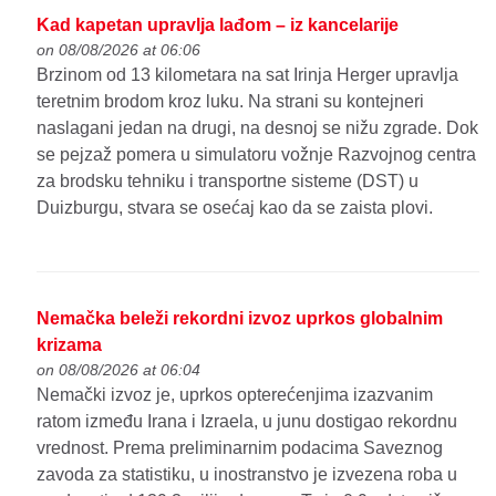
Kad kapetan upravlja lađom – iz kancelarije
on 08/08/2026 at 06:06
Brzinom od 13 kilometara na sat Irinja Herger upravlja
teretnim brodom kroz luku. Na strani su kontejneri
naslagani jedan na drugi, na desnoj se nižu zgrade. Dok
se pejzaž pomera u simulatoru vožnje Razvojnog centra
za brodsku tehniku i transportne sisteme (DST) u
Duizburgu, stvara se osećaj kao da se zaista plovi.
Nemačka beleži rekordni izvoz uprkos globalnim
krizama
on 08/08/2026 at 06:04
Nemački izvoz je, uprkos opterećenjima izazvanim
ratom između Irana i Izraela, u junu dostigao rekordnu
vrednost. Prema preliminarnim podacima Saveznog
zavoda za statistiku, u inostranstvo je izvezena roba u