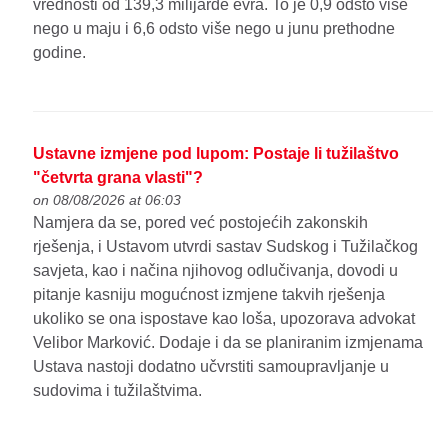
vrednosti od 139,3 milijarde evra. To je 0,9 odsto više
nego u maju i 6,6 odsto više nego u junu prethodne
godine.
Ustavne izmjene pod lupom: Postaje li tužilaštvo
"četvrta grana vlasti"?
on 08/08/2026 at 06:03
Namjera da se, pored već postojećih zakonskih
rješenja, i Ustavom utvrdi sastav Sudskog i Tužilačkog
savjeta, kao i načina njihovog odlučivanja, dovodi u
pitanje kasniju mogućnost izmjene takvih rješenja
ukoliko se ona ispostave kao loša, upozorava advokat
Velibor Marković. Dodaje i da se planiranim izmjenama
Ustava nastoji dodatno učvrstiti samoupravljanje u
sudovima i tužilaštvima.