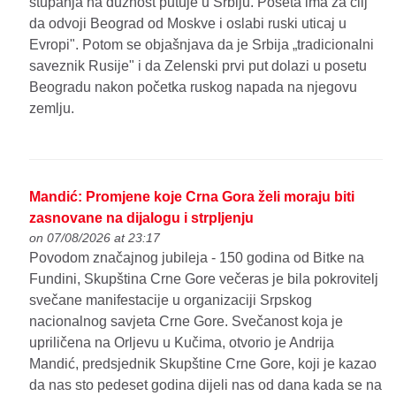
stupanja na dužnost putuje u Srbiju. Poseta ima za cilj
da odvoji Beograd od Moskve i oslabi ruski uticaj u
Evropi". Potom se objašnjava da je Srbija „tradicionalni
saveznik Rusije" i da Zelenski prvi put dolazi u posetu
Beogradu nakon početka ruskog napada na njegovu
zemlju.
Mandić: Promjene koje Crna Gora želi moraju biti
zasnovane na dijalogu i strpljenju
on 07/08/2026 at 23:17
Povodom značajnog jubileja - 150 godina od Bitke na
Fundini, Skupština Crne Gore večeras je bila pokrovitelj
svečane manifestacije u organizaciji Srpskog
nacionalnog savjeta Crne Gore. Svečanost koja je
upriličena na Orljevu u Kučima, otvorio je Andrija
Mandić, predsjednik Skupštine Crne Gore, koji je kazao
da nas sto pedeset godina dijeli nas od dana kada se na