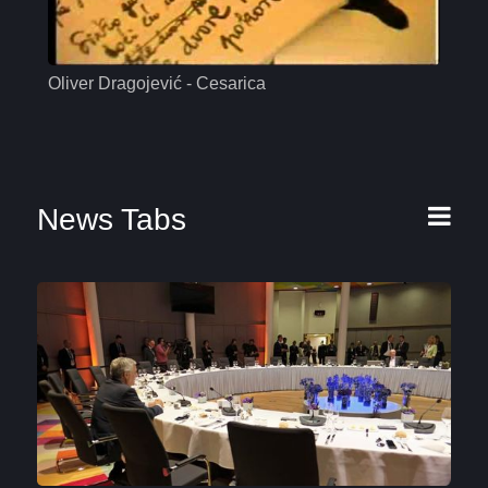
Oliver Dragojević - Cesarica
Mas
News Tabs