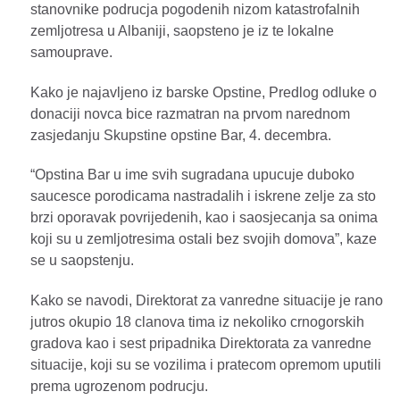
stanovnike podrucja pogodenih nizom katastrofalnih
zemljotresa u Albaniji, saopsteno je iz te lokalne
samouprave.
Kako je najavljeno iz barske Opstine, Predlog odluke o
donaciji novca bice razmatran na prvom narednom
zasjedanju Skupstine opstine Bar, 4. decembra.
“Opstina Bar u ime svih sugradana upucuje duboko
saucesce porodicama nastradalih i iskrene zelje za sto
brzi oporavak povrijedenih, kao i saosjecanja sa onima
koji su u zemljotresima ostali bez svojih domova”, kaze
se u saopstenju.
Kako se navodi, Direktorat za vanredne situacije je rano
jutros okupio 18 clanova tima iz nekoliko crnogorskih
gradova kao i sest pripadnika Direktorata za vanredne
situacije, koji su se vozilima i pratecom opremom uputili
prema ugrozenom podrucju.