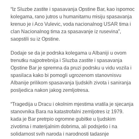
“Iz Sluzbe zastite i spasavanja Opstine Bar, kao ispomoc
kolegama, rano jutros u humanitarnu misiju spasavanja
krenuo je i Aco Vulevic, voda nacionalnog USAR tima i
clan Nacionalnog tima za spasavanje iz rusevina”,
saopstili su iz Opstine.
Dodaje se da je podrska kolegama u Albaniji u ovom
trenutku najpotrebnija i Sluzba zastite i spasavanja
Opstine Bar je spremna da pruzi podrsku u vidu vozila i
spasilaca kako bi pomogli ugrozenom stanovnisvu
Albanije prilikom spasavanja ljudskih zivota i saniranja
posljedica nakon jakog zemljotresa.
“Tragedija u Dracu i okolnim mjestima vratila je sjecanja
stanovnika Bara na katastrofalni zemljotres iz 1979.
kada je Bar pretrpio ogromne gubitke u ljudskim
zivotima i materijalnim dobrima, ali podsjetio i na
solidarnost svih naroda i narodnosti tadasnje