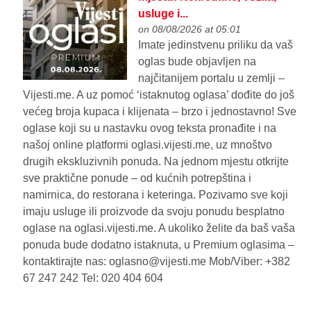
usluge i...
on 08/08/2026 at 05:01
Imate jedinstvenu priliku da vaš
oglas bude objavljen na
najčitanijem portalu u zemlji –
Vijesti.me. A uz pomoć ‘istaknutog oglasa’ dođite do još
većeg broja kupaca i klijenata – brzo i jednostavno! Sve
oglase koji su u nastavku ovog teksta pronađite i na
našoj online platformi oglasi.vijesti.me, uz mnoštvo
drugih ekskluzivnih ponuda. Na jednom mjestu otkrijte
sve praktične ponude – od kućnih potrepština i
namirnica, do restorana i keteringa. Pozivamo sve koji
imaju usluge ili proizvode da svoju ponudu besplatno
oglase na oglasi.vijesti.me. A ukoliko želite da baš vaša
ponuda bude dodatno istaknuta, u Premium oglasima –
kontaktirajte nas: oglasno@vijesti.me Mob/Viber: +382
67 247 242 Tel: 020 404 604