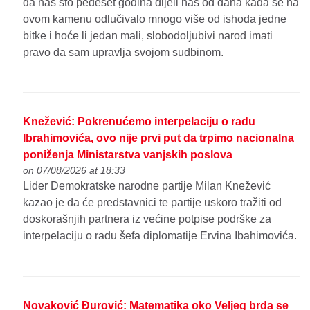
da nas sto pedeset godina dijeli nas od dana kada se na
ovom kamenu odlučivalo mnogo više od ishoda jedne
bitke i hoće li jedan mali, slobodoljubivi narod imati
pravo da sam upravlja svojom sudbinom.
Knežević: Pokrenućemo interpelaciju o radu
Ibrahimovića, ovo nije prvi put da trpimo nacionalna
poniženja Ministarstva vanjskih poslova
on 07/08/2026 at 18:33
Lider Demokratske narodne partije Milan Knežević
kazao je da će predstavnici te partije uskoro tražiti od
doskorašnjih partnera iz većine potpise podrške za
interpelaciju o radu šefa diplomatije Ervina Ibahimovića.
Novaković Đurović: Matematika oko Veljeg brda se