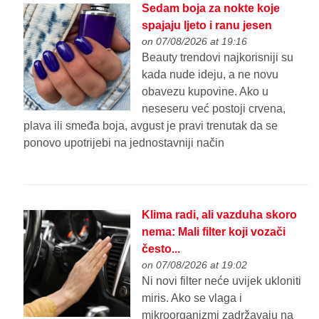
Sedam boja za nokte koje
spajaju ljeto i ranu jesen
on 07/08/2026 at 19:16
Beauty trendovi najkorisniji su
kada nude ideju, a ne novu
obavezu kupovine. Ako u
neseseru već postoji crvena,
plava ili smeđa boja, avgust je pravi trenutak da se
ponovo upotrijebi na jednostavniji način
Klima radi, ali vazduha skoro
nema: Mali filter koji vozači
često...
on 07/08/2026 at 19:02
Ni novi filter neće uvijek ukloniti
miris. Ako se vlaga i
mikroorganizmi zadržavaju na