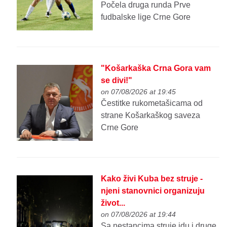
Počela druga runda Prve
fudbalske lige Crne Gore
"Košarkaška Crna Gora vam
se divi!"
on 07/08/2026 at 19:45
Čestitke rukometašicama od
strane Košarkaškog saveza
Crne Gore
Kako živi Kuba bez struje -
njeni stanovnici organizuju
život...
on 07/08/2026 at 19:44
Sa nestancima struje idu i druge