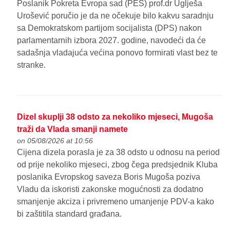
Poslanik Pokreta Evropa sad (PES) prof.dr Uglješa
Urošević poručio je da ne očekuje bilo kakvu saradnju
sa Demokratskom partijom socijalista (DPS) nakon
parlamentarnih izbora 2027. godine, navodeći da će
sadašnja vladajuća većina ponovo formirati vlast bez te
stranke.
Dizel skuplji 38 odsto za nekoliko mjeseci, Mugoša
traži da Vlada smanji namete
on 05/08/2026 at 10:56
Cijena dizela porasla je za 38 odsto u odnosu na period
od prije nekoliko mjeseci, zbog čega predsjednik Kluba
poslanika Evropskog saveza Boris Mugoša poziva
Vladu da iskoristi zakonske mogućnosti za dodatno
smanjenje akciza i privremeno umanjenje PDV-a kako
bi zaštitila standard građana.