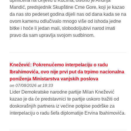
upriličena na Orljevu u Kučima, otvorio je Andrija
Mandić, predsjednik Skupštine Crne Gore, koji je kazao
da nas sto pedeset godina dijeli nas od dana kada se na
ovom kamenu odlučivalo mnogo više od ishoda jedne
bitke i hoće li jedan mali, slobodoljubivi narod imati
pravo da sam upravlja svojom sudbinom.
Knežević: Pokrenućemo interpelaciju o radu
Ibrahimovića, ovo nije prvi put da trpimo nacionalna
poniženja Ministarstva vanjskih poslova
on 07/08/2026 at 18:33
Lider Demokratske narodne partije Milan Knežević
kazao je da će predstavnici te partije uskoro tražiti od
doskorašnjih partnera iz većine potpise podrške za
interpelaciju o radu šefa diplomatije Ervina Ibahimovića.