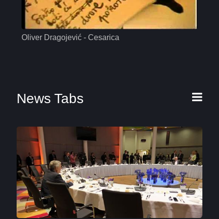
Oliver Dragojević - Cesarica
Mas
News Tabs