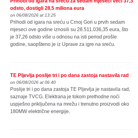
Prihodi od igara na sreću za sedam mjeseci veći 37,3
odsto, dostigli 28,5 miliona eura
on 06/08/2026 at 13:25
Prihodi od igara na sreću u Crnoj Gori u prvih sedam
mjeseci ove godine iznosili su 28.511.036,35 eura, što
je 37,26 odsto više u odnosu na isti period prošle
godine, saopšteno je iz Uprave za igre na sreću.
TE Pljevlja poslije tri i po dana zastoja nastavila rad
on 06/08/2026 at 06:40
Poslije tri i po dana zastoja TE Pljevlja je nastavila rad,
saznaje TVCG. Elektrana je tokom prethodne noći
uspješno priključena na mrežu i trenutno proizvodi oko
180MW električne energije.