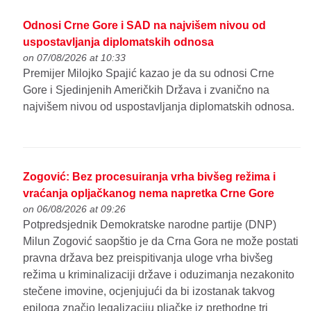
Odnosi Crne Gore i SAD na najvišem nivou od
uspostavljanja diplomatskih odnosa
on 07/08/2026 at 10:33
Premijer Milojko Spajić kazao je da su odnosi Crne
Gore i Sjedinjenih Američkih Država i zvanično na
najvišem nivou od uspostavljanja diplomatskih odnosa.
Zogović: Bez procesuiranja vrha bivšeg režima i
vraćanja opljačkanog nema napretka Crne Gore
on 06/08/2026 at 09:26
Potpredsjednik Demokratske narodne partije (DNP)
Milun Zogović saopštio je da Crna Gora ne može postati
pravna država bez preispitivanja uloge vrha bivšeg
režima u kriminalizaciji države i oduzimanja nezakonito
stečene imovine, ocjenjujući da bi izostanak takvog
epiloga značio legalizaciju pljačke iz prethodne tri