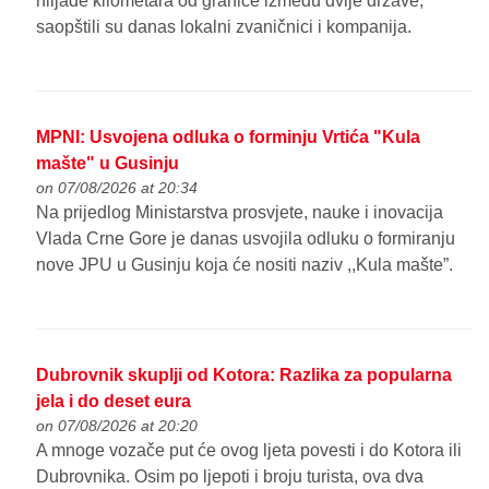
hiljade kilometara od granice između dvije države,
saopštili su danas lokalni zvaničnici i kompanija.
MPNI: Usvojena odluka o forminju Vrtića "Kula
mašte" u Gusinju
on 07/08/2026 at 20:34
Na prijedlog Ministarstva prosvjete, nauke i inovacija
Vlada Crne Gore je danas usvojila odluku o formiranju
nove JPU u Gusinju koja će nositi naziv ,,Kula mašte”.
Dubrovnik skuplji od Kotora: Razlika za popularna
jela i do deset eura
on 07/08/2026 at 20:20
A mnoge vozače put će ovog ljeta povesti i do Kotora ili
Dubrovnika. Osim po ljepoti i broju turista, ova dva