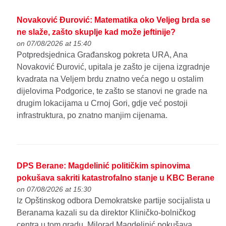
Novaković Đurović: Matematika oko Veljeg brda se
ne slaže, zašto skuplje kad može jeftinije?
on 07/08/2026 at 15:40
Potpredsjednica Građanskog pokreta URA, Ana
Novaković Đurović, upitala je zašto je cijena izgradnje
kvadrata na Veljem brdu znatno veća nego u ostalim
dijelovima Podgorice, te zašto se stanovi ne grade na
drugim lokacijama u Crnoj Gori, gdje već postoji
infrastruktura, po znatno manjim cijenama.
DPS Berane: Magdelinić političkim spinovima
pokušava sakriti katastrofalno stanje u KBC Berane
on 07/08/2026 at 15:30
Iz Opštinskog odbora Demokratske partije socijalista u
Beranama kazali su da direktor Kliničko-bolničkog
centra u tom gradu, Milorad Magdelinić pokušava