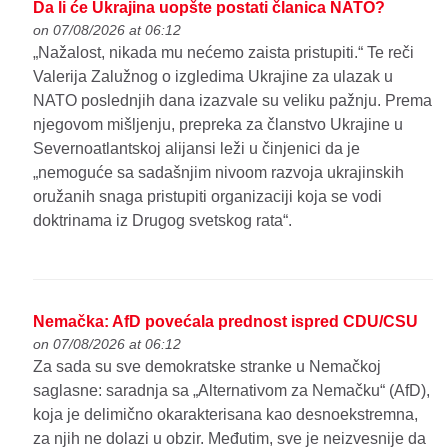
Da li će Ukrajina uopšte postati članica NATO?
on 07/08/2026 at 06:12
„Nažalost, nikada mu nećemo zaista pristupiti.“ Te reči
Valerija Zalužnog o izgledima Ukrajine za ulazak u
NATO poslednjih dana izazvale su veliku pažnju. Prema
njegovom mišljenju, prepreka za članstvo Ukrajine u
Severnoatlantskoj alijansi leži u činjenici da je
„nemoguće sa sadašnjim nivoom razvoja ukrajinskih
oružanih snaga pristupiti organizaciji koja se vodi
doktrinama iz Drugog svetskog rata“.
Nemačka: AfD povećala prednost ispred CDU/CSU
on 07/08/2026 at 06:12
Za sada su sve demokratske stranke u Nemačkoj
saglasne: saradnja sa „Alternativom za Nemačku“ (AfD),
koja je delimično okarakterisana kao desnoekstremna,
za njih ne dolazi u obzir. Međutim, sve je neizvesnije da