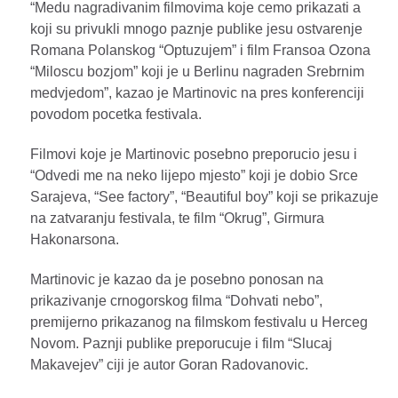
“Medu nagradivanim filmovima koje cemo prikazati a
koji su privukli mnogo paznje publike jesu ostvarenje
Romana Polanskog “Optuzujem” i film Fransoa Ozona
“Miloscu bozjom” koji je u Berlinu nagraden Srebrnim
medvjedom”, kazao je Martinovic na pres konferenciji
povodom pocetka festivala.
Filmovi koje je Martinovic posebno preporucio jesu i
“Odvedi me na neko lijepo mjesto” koji je dobio Srce
Sarajeva, “See factory”, “Beautiful boy” koji se prikazuje
na zatvaranju festivala, te film “Okrug”, Girmura
Hakonarsona.
Martinovic je kazao da je posebno ponosan na
prikazivanje crnogorskog filma “Dohvati nebo”,
premijerno prikazanog na filmskom festivalu u Herceg
Novom. Paznji publike preporucuje i film “Slucaj
Makavejev” ciji je autor Goran Radovanovic.