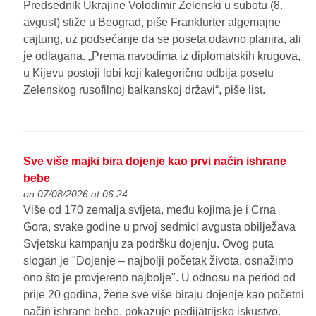
Predsednik Ukrajine Volodimir Zelenski u subotu (8.
avgust) stiže u Beograd, piše Frankfurter algemajne
cajtung, uz podsećanje da se poseta odavno planira, ali
je odlagana. „Prema navodima iz diplomatskih krugova,
u Kijevu postoji lobi koji kategorično odbija posetu
Zelenskog rusofilnoj balkanskoj državi“, piše list.
Sve više majki bira dojenje kao prvi način ishrane
bebe
on 07/08/2026 at 06:24
Više od 170 zemalja svijeta, među kojima je i Crna
Gora, svake godine u prvoj sedmici avgusta obilježava
Svjetsku kampanju za podršku dojenju. Ovog puta
slogan je "Dojenje – najbolji početak života, osnažimo
ono što je provjereno najbolje". U odnosu na period od
prije 20 godina, žene sve više biraju dojenje kao početni
način ishrane bebe, pokazuje pedijatrijsko iskustvo.