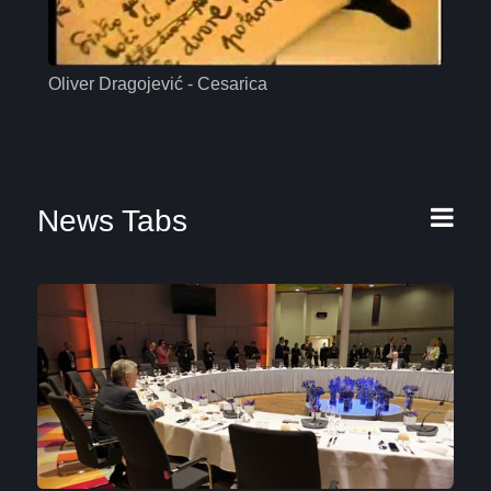
Oliver Dragojević - Cesarica
Mas
News Tabs