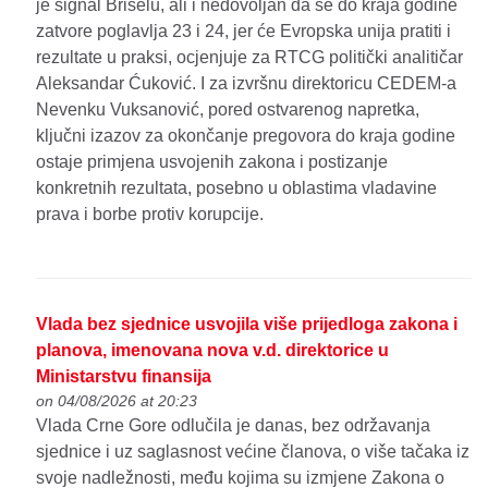
je signal Briselu, ali i nedovoljan da se do kraja godine
zatvore poglavlja 23 i 24, jer će Evropska unija pratiti i
rezultate u praksi, ocjenjuje za RTCG politički analitičar
Aleksandar Ćuković. I za izvršnu direktoricu CEDEM-a
Nevenku Vuksanović, pored ostvarenog napretka,
ključni izazov za okončanje pregovora do kraja godine
ostaje primjena usvojenih zakona i postizanje
konkretnih rezultata, posebno u oblastima vladavine
prava i borbe protiv korupcije.
Vlada bez sjednice usvojila više prijedloga zakona i
planova, imenovana nova v.d. direktorice u
Ministarstvu finansija
on 04/08/2026 at 20:23
Vlada Crne Gore odlučila je danas, bez održavanja
sjednice i uz saglasnost većine članova, o više tačaka iz
svoje nadležnosti, među kojima su izmjene Zakona o