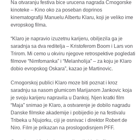
Na otvaranju festiva bice urucena nagrada Crnogorske
kinoteke – Kino oko za poseban doprinos
kinematografiji Manuelu Albertu Klaru, koji je veliko ime
evropskog filma.
“Klaro je napravio izuzetnu karijeru, obiljezila ga je
saradnja sa dva reditelja – Kristoferom Boom i Lars von
Trirom. Mi cemo u okviru njegove retrospektive pogledati
filmove “Nimfomanka” i “Melanholija” – za koju je Klaro
dobio evropskog Oskara”, kazao je Martinovic.
Crnogorskoj publici Klaro moze biti poznat i kroz
saradnju sa nasom glumicom Marijanom Jankovic koja
je svoju karijeru napravila u Dankoj. Njen kratki film
“Maja” snimao je Klaro, a ostvarenje je dobilo nagradu
Danske filmske akademije i pobijedio je na festivalu
Tribeka u Njujorku, ciji je osnivac i direktor Robert de
Niro. Film je prikazan na proslogodisnjem PFF.