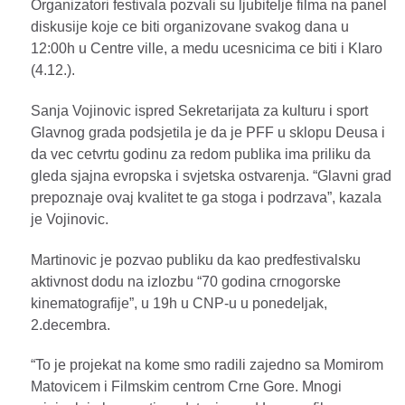
Organizatori festivala pozvali su ljubitelje filma na panel
diskusije koje ce biti organizovane svakog dana u
12:00h u Centre ville, a medu ucesnicima ce biti i Klaro
(4.12.).
Sanja Vojinovic ispred Sekretarijata za kulturu i sport
Glavnog grada podsjetila je da je PFF u sklopu Deusa i
da vec cetvrtu godinu za redom publika ima priliku da
gleda sjajna evropska i svjetska ostvarenja. “Glavni grad
prepoznaje ovaj kvalitet te ga stoga i podrzava”, kazala
je Vojinovic.
Martinovic je pozvao publiku da kao predfestivalsku
aktivnost dodu na izlozbu “70 godina crnogorske
kinematografije”, u 19h u CNP-u u ponedeljak,
2.decembra.
“To je projekat na kome smo radili zajedno sa Momirom
Matovicem i Filmskim centrom Crne Gore. Mnogi