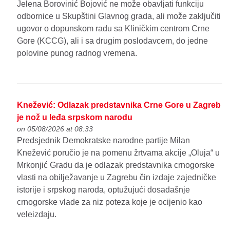
Jelena Borovinić Bojović ne može obavljati funkciju
odbornice u Skupštini Glavnog grada, ali može zaključiti
ugovor o dopunskom radu sa Kliničkim centrom Crne
Gore (KCCG), ali i sa drugim poslodavcem, do jedne
polovine punog radnog vremena.
Knežević: Odlazak predstavnika Crne Gore u Zagreb
je nož u leđa srpskom narodu
on 05/08/2026 at 08:33
Predsjednik Demokratske narodne partije Milan
Knežević poručio je na pomenu žrtvama akcije „Oluja“ u
Mrkonjić Gradu da je odlazak predstavnika crnogorske
vlasti na obilježavanje u Zagrebu čin izdaje zajedničke
istorije i srpskog naroda, optužujući dosadašnje
crnogorske vlade za niz poteza koje je ocijenio kao
veleizdaju.