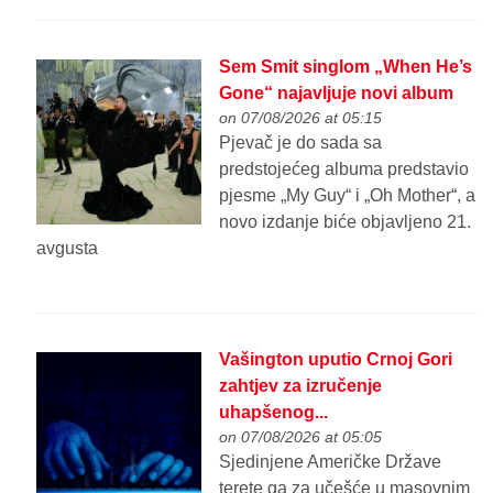
Sem Smit singlom „When He’s
Gone“ najavljuje novi album
on 07/08/2026 at 05:15
Pjevač je do sada sa
predstojećeg albuma predstavio
pjesme „My Guy“ i „Oh Mother“, a
novo izdanje biće objavljeno 21.
avgusta
Vašington uputio Crnoj Gori
zahtjev za izručenje
uhapšenog...
on 07/08/2026 at 05:05
Sjedinjene Američke Države
terete ga za učešće u masovnim