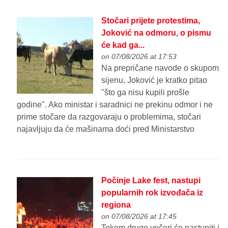
Stočari prijete protestima,
Joković na odmoru, o pismu
će kad ga...
on 07/08/2026 at 17:53
Na prepričane navode o skupom
sijenu, Joković je kratko pitao
"što ga nisu kupili prošle
godine". Ako ministar i saradnici ne prekinu odmor i ne
prime stočare da razgovaraju o problemima, stočari
najavljuju da će mašinama doći pred Ministarstvo
Počinje Lake fest, nastupi
popularnih rok izvođača iz
regiona
on 07/08/2026 at 17:45
Tokom druge večeri će nastupiti i