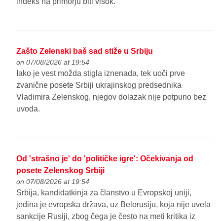
indeks na primorju biti visok.
Zašto Zelenski baš sad stiže u Srbiju
on 07/08/2026 at 19:54
Iako je vest možda stigla iznenada, tek uoči prve
zvanične posete Srbiji ukrajinskog predsednika
Vladimira Zelenskog, njegov dolazak nije potpuno bez
uvoda.
Od 'strašno je' do 'političke igre': Očekivanja od
posete Zelenskog Srbiji
on 07/08/2026 at 19:54
Srbija, kandidatkinja za članstvo u Evropskoj uniji,
jedina je evropska država, uz Belorusiju, koja nije uvela
sankcije Rusiji, zbog čega je često na meti kritika iz