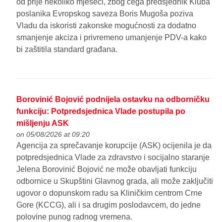
od prije nekoliko mjeseci, zbog čega predsjednik Kluba
poslanika Evropskog saveza Boris Mugoša poziva
Vladu da iskoristi zakonske mogućnosti za dodatno
smanjenje akciza i privremeno umanjenje PDV-a kako
bi zaštitila standard građana.
Borovinić Bojović podnijela ostavku na odborničku
funkciju: Potpredsjednica Vlade postupila po
mišljenju ASK
on 05/08/2026 at 09:20
Agencija za sprečavanje korupcije (ASK) ocijenila je da
potpredsjednica Vlade za zdravstvo i socijalno staranje
Jelena Borovinić Bojović ne može obavljati funkciju
odbornice u Skupštini Glavnog grada, ali može zaključiti
ugovor o dopunskom radu sa Kliničkim centrom Crne
Gore (KCCG), ali i sa drugim poslodavcem, do jedne
polovine punog radnog vremena.