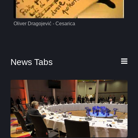
Oliver Dragojević - Cesarica
Mas
News Tabs