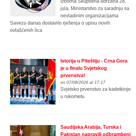
Izborna Skupština održana 28.
jula, Ministarstvo za saradnju sa
nevladinim organizacijama
Savezu danas dostavilo rješenja o upisu novih
ovlašćenih lica
Istorija u Piteštiju - Crna Gora
je u finalu Svjetskog
prvenstva!
on 07/08/2026 at 17:17
Svjetsko prvenstvo za kadetkinje
u rukometu
Saudijska Arabija, Turska i
Pakistan napravili odbrambeni