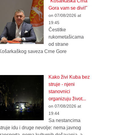
"Košarkaška Crna
Gora vam se divi!"
on 07/08/2026 at
19:45
Čestitke
rukometašicama
od strane
Košarkaškog saveza Crne Gore
Kako živi Kuba bez
struje - njeni
stanovnici
organizuju život...
on 07/08/2026 at
19:44
Sa nestancima
struje idu i druge nevolje: nema javnog
transporta, nema kulturnih dešavanja, a