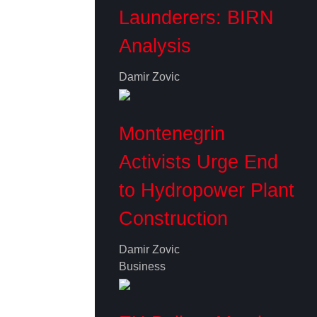
Launderers: BIRN
Analysis
Damir Zovic
Montenegrin
Activists Urge End
to Hydropower Plant
Construction
Damir Zovic
Business