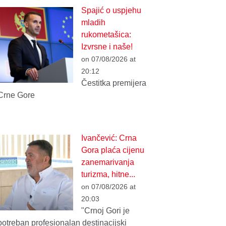
Spajić o uspjehu
mladih
rukometašica:
Izvrsne i naše!
on 07/08/2026 at
20:12
Čestitka premijera
Crne Gore
Ivančević: Crna
Gora plaća cijenu
zanemarivanja
turizma, hitne...
on 07/08/2026 at
20:03
"Crnoj Gori je
potreban profesionalan destinacijski