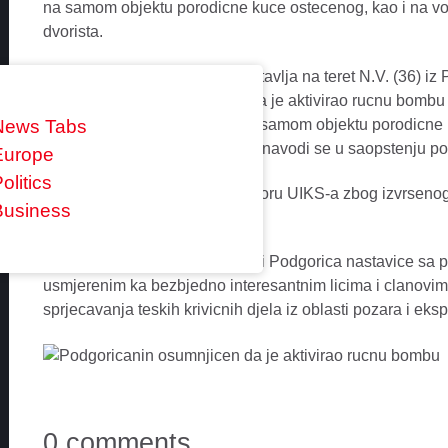
na samom objektu porodicne kuce ostecenog, kao i na voz
dvorista.
“Naime, ovo krivicno djelo se stavlja na teret N.V. (36) iz 
krivicna prijava zbog sumnje da je aktivirao rucnu bombu 
pricinjena materijalna steta na samom objektu porodicne 
News Tabs
bila parkirana unutar dvorista”, navodi se u saopstenju pol
Europe
olitics
N.V. se nalazi u Istraznom zatvoru UIKS-a zbog izvrsenog 
Business
eksplozija.
Sluzbenici Centra bezbjednosti Podgorica nastavice sa p
usmjerenim ka bezbjedno interesantnim licima i clanovima
sprjecavanja teskih krivicnih djela iz oblasti pozara i eksp
0 comments