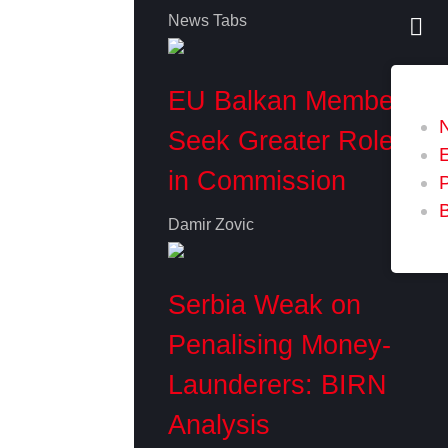
News Tabs
EU Balkan Members
Seek Greater Role
in Commission
P
Damir Zovic
Serbia Weak on
Penalising Money-
Launderers: BIRN
Analysis