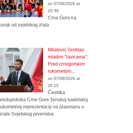
on 07/08/2026 at
20:39
Crna Gora na
korak od svjetskog zlata
Milatović čestitao
mladim "lavicama":
Pred crnogorskim
rukometom...
on 07/08/2026 at
20:13
Čestitka
predsjednika Crne Gore ženskoj kadetskoj
rukometnoj reprezentaciji na plasmanu u
finale Svjetskog prvenstva