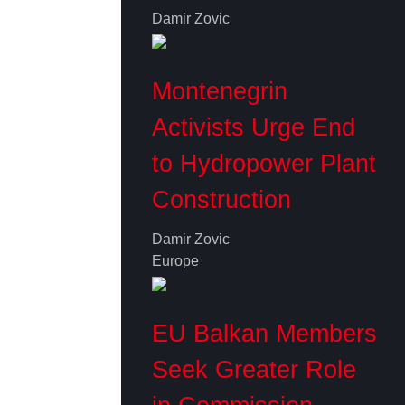
Damir Zovic
Montenegrin
Activists Urge End
to Hydropower Plant
Construction
Damir Zovic
Europe
EU Balkan Members
Seek Greater Role