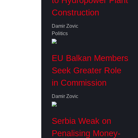
to Hydropower Plant
Construction
Damir Zovic
Politics
EU Balkan Members
Seek Greater Role
in Commission
Damir Zovic
Serbia Weak on
Penalising Money-