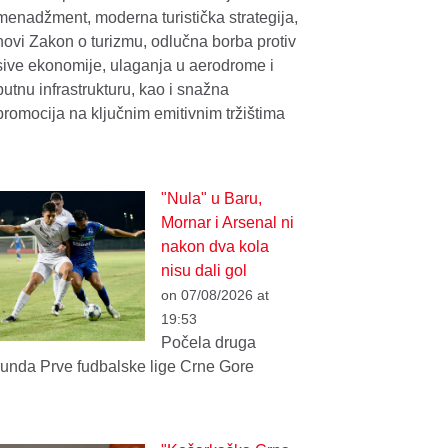
menadžment, moderna turistička strategija,
novi Zakon o turizmu, odlučna borba protiv
sive ekonomije, ulaganja u aerodrome i
putnu infrastrukturu, kao i snažna
promocija na ključnim emitivnim tržištima
"Nula" u Baru,
Mornar i Arsenal ni
nakon dva kola
nisu dali gol
on 07/08/2026 at
19:53
Počela druga
runda Prve fudbalske lige Crne Gore