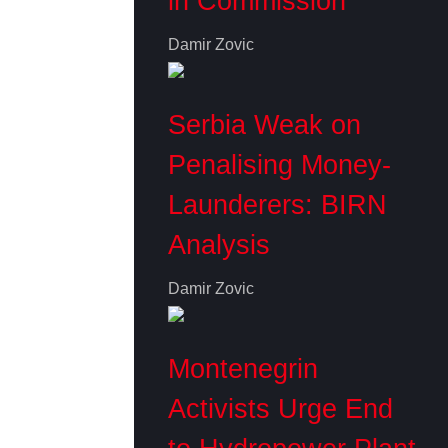
in Commission
Damir Zovic
Serbia Weak on
Penalising Money-
Launderers: BIRN
Analysis
Damir Zovic
Montenegrin
Activists Urge End