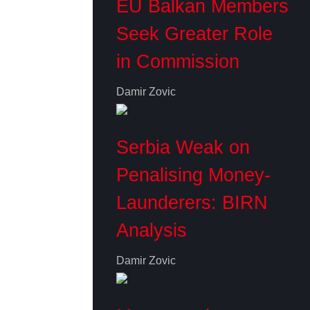
EU Balkan Members
Seek Greater Role
in Commission
Damir Zovic
Serbia Weak on
Penalising Money-
Launderers: BIRN
Analysis
Damir Zovic