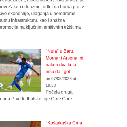
novi Zakon o turizmu, odlučna borba protiv
sive ekonomije, ulaganja u aerodrome i
putnu infrastrukturu, kao i snažna
promocija na ključnim emitivnim tržištima
"Nula" u Baru,
Mornar i Arsenal ni
nakon dva kola
nisu dali gol
on 07/08/2026 at
19:53
Počela druga
runda Prve fudbalske lige Crne Gore
"Košarkaška Crna