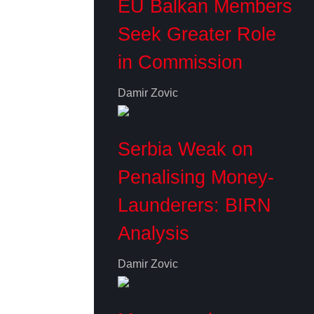
EU Balkan Members
Seek Greater Role
in Commission
Damir Zovic
Serbia Weak on
Penalising Money-
Launderers: BIRN
Analysis
Damir Zovic