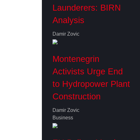
Launderers: BIRN
Analysis
Damir Zovic
Montenegrin
Activists Urge End
to Hydropower Plant
Construction
Damir Zovic
Business