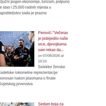
ključni pogon ekonomije, turizam, potpuno
je stao i 25.000 radnih mjesta u
ugostiteljstvu sada je prazno
Perović: "Večeras
je pobijedilo naše
srce, djevojkama
sam rekao da...
on 07/08/2026 at
19:23
Selektor ženske
kadetske rukometne reprezentacije
ponosan nakon plasmana u finale
Svjetskog prvenstva
Sedam boja za