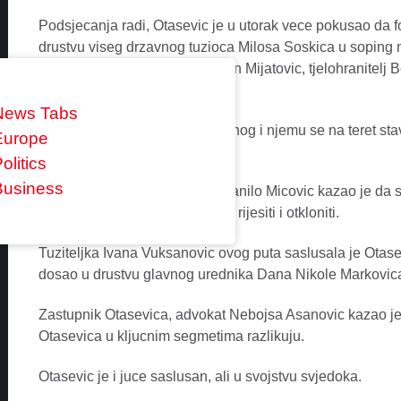
Podsjecanja radi, Otasevic je u utorak vece pokusao da 
drustvu viseg drzavnog tuzioca Milosa Soskica u soping mo
naveo u prijavi, nasrnuo Mladen Mijatovic, tjelohranitelj B
unutrasnjih poslova.
News Tabs
Mijatovic ima status osumnjicenog i njemu se na teret stav
Europe
prenosi portal Pobjede.
olitics
Business
Branilac Mijatovica, advokat Danilo Micovic kazao je da 
tokom postupka sve njeasnoce rijesiti i otkloniti.
Tuziteljka Ivana Vuksanovic ovog puta saslusala je Otas
dosao u drustvu glavnog urednika Dana Nikole Markovic
Zastupnik Otasevica, advokat Nebojsa Asanovic kazao je 
Otasevica u kljucnim segmetima razlikuju.
Otasevic je i juce saslusan, ali u svojstvu svjedoka.