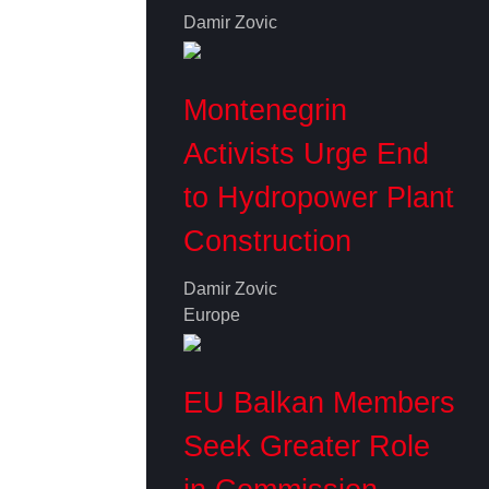
Damir Zovic
Montenegrin
Activists Urge End
to Hydropower Plant
Construction
Damir Zovic
Europe
EU Balkan Members
Seek Greater Role