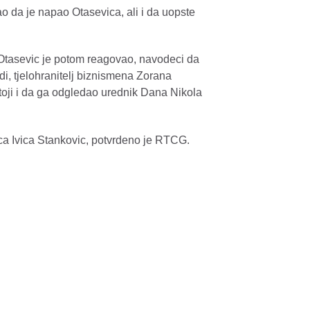
o da je napao Otasevica, ali i da uopste
a Otasevic je potom reagovao, navodeci da
di, tjelohranitelj biznismena Zorana
toji i da ga odgledao urednik Dana Nikola
oca Ivica Stankovic, potvrdeno je RTCG.