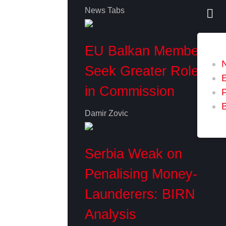
News Tabs
EU Balkan Members
Seek Greater Role
in Commission
P
Damir Zovic
Serbia Weak on
Penalising Money-
Launderers: BIRN
Analysis