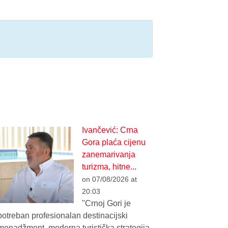
Ivančević: Crna
Gora plaća cijenu
zanemarivanja
turizma, hitne...
on 07/08/2026 at
20:03
"Crnoj Gori je
potreban profesionalan destinacijski
menadžment, moderna turistička strategija,