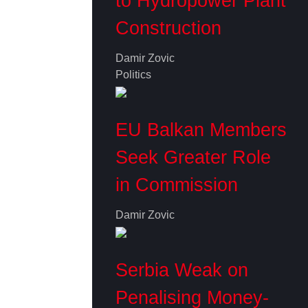
to Hydropower Plant
Construction
Damir Zovic
Politics
EU Balkan Members
Seek Greater Role
in Commission
Damir Zovic
Serbia Weak on
Penalising Money-