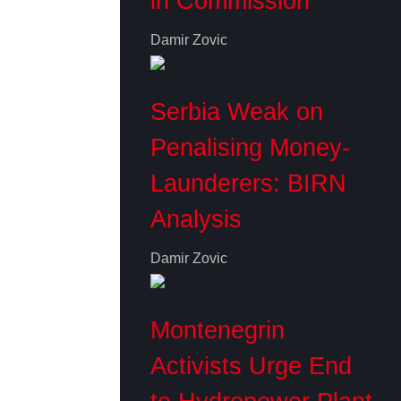
in Commission
Damir Zovic
Serbia Weak on
Penalising Money-
Launderers: BIRN
Analysis
Damir Zovic
Montenegrin
Activists Urge End