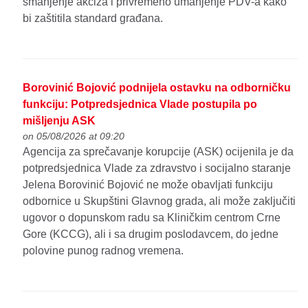
smanjenje akciza i privremeno umanjenje PDV-a kako
bi zaštitila standard građana.
Borovinić Bojović podnijela ostavku na odborničku
funkciju: Potpredsjednica Vlade postupila po
mišljenju ASK
on 05/08/2026 at 09:20
Agencija za sprečavanje korupcije (ASK) ocijenila je da
potpredsjednica Vlade za zdravstvo i socijalno staranje
Jelena Borovinić Bojović ne može obavljati funkciju
odbornice u Skupštini Glavnog grada, ali može zaključiti
ugovor o dopunskom radu sa Kliničkim centrom Crne
Gore (KCCG), ali i sa drugim poslodavcem, do jedne
polovine punog radnog vremena.