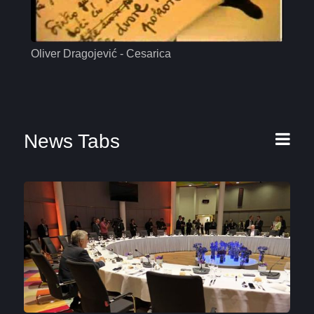
Oliver Dragojević - Cesarica
Mas
News Tabs