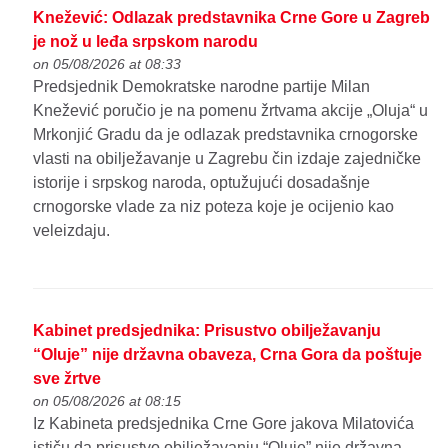
Knežević: Odlazak predstavnika Crne Gore u Zagreb
je nož u leđa srpskom narodu
on 05/08/2026 at 08:33
Predsjednik Demokratske narodne partije Milan
Knežević poručio je na pomenu žrtvama akcije „Oluja“ u
Mrkonjić Gradu da je odlazak predstavnika crnogorske
vlasti na obilježavanje u Zagrebu čin izdaje zajedničke
istorije i srpskog naroda, optužujući dosadašnje
crnogorske vlade za niz poteza koje je ocijenio kao
veleizdaju.
Kabinet predsjednika: Prisustvo obilježavanju
“Oluje” nije državna obaveza, Crna Gora da poštuje
sve žrtve
on 05/08/2026 at 08:15
Iz Kabineta predsjednika Crne Gore jakova Milatovića
ističu da prisustvo obilježavanju “Oluje” nije državna