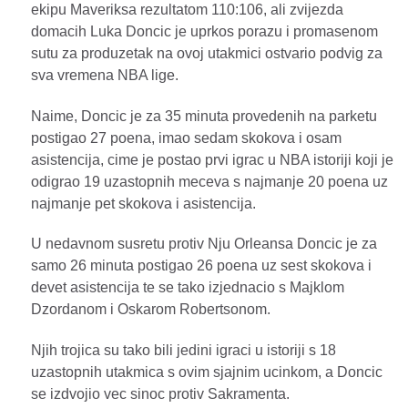
ekipu Maveriksa rezultatom 110:106, ali zvijezda
domacih Luka Doncic je uprkos porazu i promasenom
sutu za produzetak na ovoj utakmici ostvario podvig za
sva vremena NBA lige.
Naime, Doncic je za 35 minuta provedenih na parketu
postigao 27 poena, imao sedam skokova i osam
asistencija, cime je postao prvi igrac u NBA istoriji koji je
odigrao 19 uzastopnih meceva s najmanje 20 poena uz
najmanje pet skokova i asistencija.
U nedavnom susretu protiv Nju Orleansa Doncic je za
samo 26 minuta postigao 26 poena uz sest skokova i
devet asistencija te se tako izjednacio s Majklom
Dzordanom i Oskarom Robertsonom.
Njih trojica su tako bili jedini igraci u istoriji s 18
uzastopnih utakmica s ovim sjajnim ucinkom, a Doncic
se izdvojio vec sinoc protiv Sakramenta.