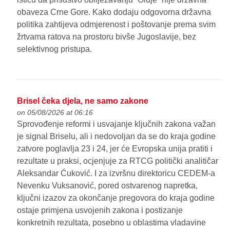
obaveza Crne Gore. Kako dodaju odgovorna državna
politika zahtijeva odmjerenost i poštovanje prema svim
žrtvama ratova na prostoru bivše Jugoslavije, bez
selektivnog pristupa.
Brisel čeka djela, ne samo zakone
on 05/08/2026 at 06:16
Sprovođenje reformi i usvajanje ključnih zakona važan
je signal Briselu, ali i nedovoljan da se do kraja godine
zatvore poglavlja 23 i 24, jer će Evropska unija pratiti i
rezultate u praksi, ocjenjuje za RTCG politički analitičar
Aleksandar Ćuković. I za izvršnu direktoricu CEDEM-a
Nevenku Vuksanović, pored ostvarenog napretka,
ključni izazov za okončanje pregovora do kraja godine
ostaje primjena usvojenih zakona i postizanje
konkretnih rezultata, posebno u oblastima vladavine