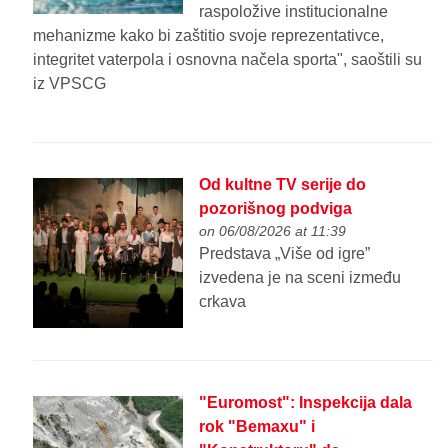
raspoložive institucionalne
mehanizme kako bi zaštitio svoje reprezentativce,
integritet vaterpola i osnovna načela sporta", saoštili su
iz VPSCG
Od kultne TV serije do
pozorišnog podviga
on 06/08/2026 at 11:39
Predstava „Više od igre”
izvedena je na sceni između
crkava
"Euromost": Inspekcija dala
rok "Bemaxu" i