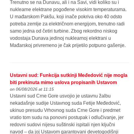
Trenutno se na Dunavu, ali i na Savi, vidi koliko su i
nuklearne elektrane pogođene visokim temperaturama.
U mađarskom Pakšu, koji inače pokriva oko 40 odsto
potreba zemlje za električnom energijom, trenutno radi
samo jedna od četiri turbine. Zbog rekordno niskog
vodostaja Dunava jedinoj nuklearnoj elektrani u
Mađarskoj privremeno je čak prijetilo potpuno gašenje.
Ustavni sud: Funkcija sutkinji Međedović nije mogla
biti prekinuta mimo uslova propisanih Ustavom
on 06/08/2026 at 11:15
Ustavni sud Crne Gore usvojio je ustavnu žalbu
nekadašnje sudije Ustavnog suda Fetije Međedović,
ukinuo presudu Vrhovnog suda Crne Gore i predmet
vratio tom sudu na ponovni postupak i odlučivanje, jer
redovni sudovi nijesu suštinski ispitali njen ključni
navod – da joj Ustavom garantovani devetogodišnji