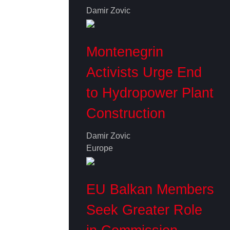
Damir Zovic
Montenegrin
Activists Urge End
to Hydropower Plant
Construction
Damir Zovic
Europe
EU Balkan Members
Seek Greater Role