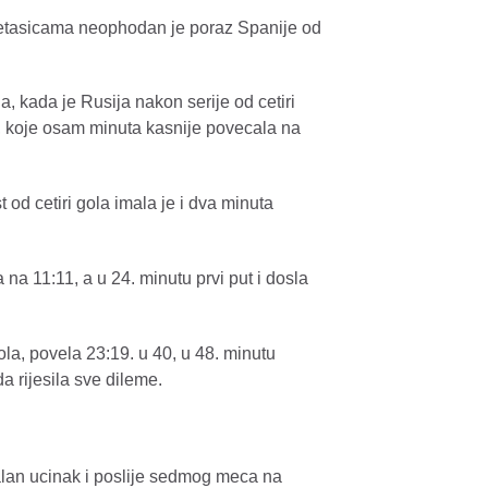
metasicama neophodan je poraz Spanije od
 kada je Rusija nakon serije od cetiri
0, koje osam minuta kasnije povecala na
t od cetiri gola imala je i dva minuta
 na 11:11, a u 24. minutu prvi put i dosla
la, povela 23:19. u 40, u 48. minutu
a rijesila sve dileme.
malan ucinak i poslije sedmog meca na