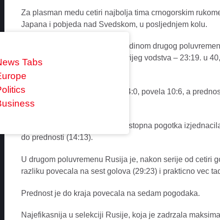
Za plasman medu cetiri najbolja tima crnogorskim ruko
Japana i pobjeda nad Svedskom, u posljednjem kolu.
Pobjednik duela odlucen je sredinom drugog poluvremena,
gola, dosla do tada najubjedljivijeg vodstva – 23:19. u 4
News Tabs
sest golova (29:23).
Europe
olitics
Crna Gora je, poslije serije od 4:0, povela 10:6, a prednos
Business
kasnije (11:7).
Ruska selekcija je sa cetiri uzastopna pogotka izjednacila
do prednosti (14:13).
U drugom poluvremenu Rusija je, nakon serije od cetiri go
razliku povecala na sest golova (29:23) i prakticno vec tad
Prednost je do kraja povecala na sedam pogodaka.
Najefikasnija u selekciji Rusije, koja je zadrzala maksi