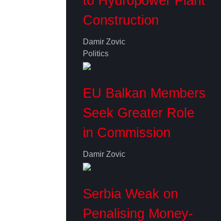
to Hydropower Plant
Construction
Damir Zovic
Politics
EU Balkan Members
Seek Greater Role
in Commission
Damir Zovic
Serbia Weak on
Penalising Money-