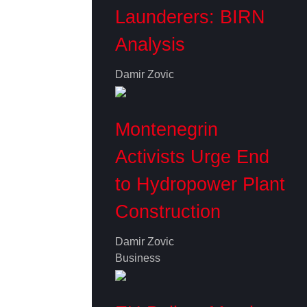
Launderers: BIRN
Analysis
Damir Zovic
Montenegrin
Activists Urge End
to Hydropower Plant
Construction
Damir Zovic
Business