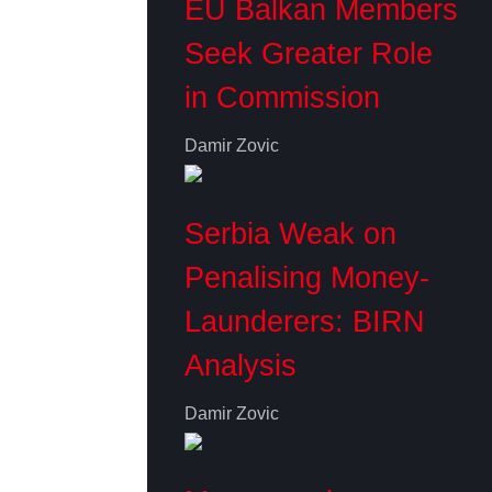
EU Balkan Members
Seek Greater Role
in Commission
Damir Zovic
Serbia Weak on
Penalising Money-
Launderers: BIRN
Analysis
Damir Zovic