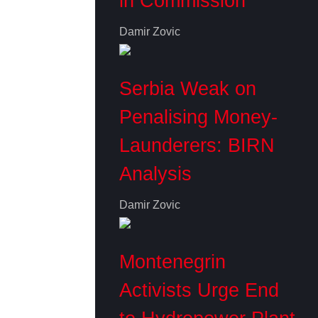
in Commission
Damir Zovic
Serbia Weak on
Penalising Money-
Launderers: BIRN
Analysis
Damir Zovic
Montenegrin
Activists Urge End