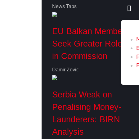
News Tabs
EU Balkan Members
Seek Greater Role
in Commission
P
Damir Zovic
Serbia Weak on
Penalising Money-
Launderers: BIRN
Analysis