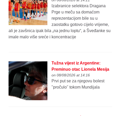
on 08/08/2026 at 14:21
Izabranice selektora Dragana
Prge u meču sa domaćom
reprezentacijom bile su u
zaostatku gotovo cijelo vrijeme,
ali je zavšnica ipak bila „na jednu loptu“, a Šveđanke su
imale malo više sreće i koncentracije
Tužna vijest iz Argentine:
Preminuo otac Lionela Mesija
on 08/08/2026 at 14:16
Prvi put se za njegovu bolest
"pročulo" tokom Mundijala