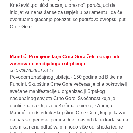
Knežević „politički pucanj u prazno“, poručujući da
inicijativa nema šanse za uspjeh u parlamentu i da će
eventualno glasanje pokazati ko podržava evropski put
Crne Gore.
Mandić: Promjene koje Crna Gora želi moraju biti
zasnovane na dijalogu i strpljenju
on 07/08/2026 at 23:17
Povodom značajnog jubileja - 150 godina od Bitke na
Fundini, Skupština Crne Gore večeras je bila pokrovitelj
svečane manifestacije u organizaciji Srpskog
nacionalnog savjeta Crne Gore. Svečanost koja je
upriličena na Orljevu u Kučima, otvorio je Andrija
Mandić, predsjednik Skupštine Crne Gore, koji je kazao
da nas sto pedeset godina dijeli nas od dana kada se na
ovom kamenu odlučivalo mnogo više od ishoda jedne