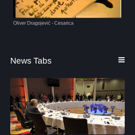
Oliver Dragojević - Cesarica
Mas
News Tabs