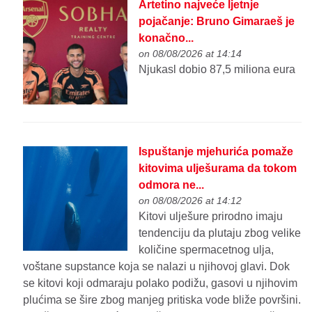
Artetino najveće ljetnje
pojačanje: Bruno Gimaraeš je
konačno...
on 08/08/2026 at 14:14
Njukasl dobio 87,5 miliona eura
Ispuštanje mjehurića pomaže
kitovima ulješurama da tokom
odmora ne...
on 08/08/2026 at 14:12
Kitovi ulješure prirodno imaju
tendenciju da plutaju zbog velike
količine spermacetnog ulja,
voštane supstance koja se nalazi u njihovoj glavi. Dok
se kitovi koji odmaraju polako podižu, gasovi u njihovim
plućima se šire zbog manjeg pritiska vode bliže površini.