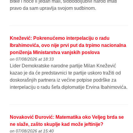
bitke i hoće li jedan mali, slobodoljubivi narod imati
pravo da sam upravlja svojom sudbinom.
Knežević: Pokrenućemo interpelaciju o radu
Ibrahimovića, ovo nije prvi put da trpimo nacionalna
poniženja Ministarstva vanjskih poslova
on 07/08/2026 at 18:33
Lider Demokratske narodne partije Milan Knežević
kazao je da će predstavnici te partije uskoro tražiti od
doskorašnjih partnera iz većine potpise podrške za
interpelaciju o radu šefa diplomatije Ervina Ibahimovića.
Novaković Đurović: Matematika oko Veljeg brda se
ne slaže, zašto skuplje kad može jeftinije?
on 07/08/2026 at 15:40