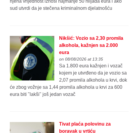
njena vrijednost iznosi najmanje 50 hiljada eura i ako
sud utvrdi da je stečena kriminalnom djelatnošću
Nikšić: Vozio sa 2,30 promila
alkohola, kažnjen sa 2.000
eura
on 08/08/2026 at 13:35
Sa 1.800 eura kažnjen i vozač
kojem je utvrđeno da je vozio sa
2,07 promila alkohola u krvi, dok
će zbog vožnje sa 1,44 promila alkohola u krvi za 600
eura biti "lakši" još jedan vozač
Tivat plaća polovinu za
boravak u vrtiću