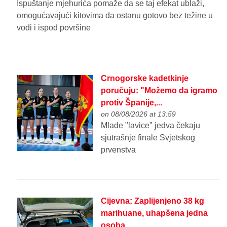
Ispuštanje mjehurića pomaže da se taj efekat ublaži,
omogućavajući kitovima da ostanu gotovo bez težine u
vodi i ispod površine
Crnogorske kadetkinje
poručuju: "Možemo da igramo
protiv Španije,...
on 08/08/2026 at 13:59
Mlade "lavice" jedva čekaju
sjutrašnje finale Svjetskog
prvenstva
Cijevna: Zaplijenjeno 38 kg
marihuane, uhapšena jedna
osoba