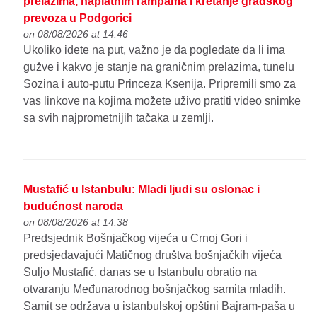
prelazima, naplatnim rampama i kretanje gradskog
prevoza u Podgorici
on 08/08/2026 at 14:46
Ukoliko idete na put, važno je da pogledate da li ima
gužve i kakvo je stanje na graničnim prelazima, tunelu
Sozina i auto-putu Princeza Ksenija. Pripremili smo za
vas linkove na kojima možete uživo pratiti video snimke
sa svih najprometnijih tačaka u zemlji.
Mustafić u Istanbulu: Mladi ljudi su oslonac i
budućnost naroda
on 08/08/2026 at 14:38
Predsjednik Bošnjačkog vijeća u Crnoj Gori i
predsjedavajući Matičnog društva bošnjačkih vijeća
Suljo Mustafić, danas se u Istanbulu obratio na
otvaranju Međunarodnog bošnjačkog samita mladih.
Samit se održava u istanbulskoj opštini Bajram-paša u