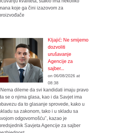
očuvanju kvaliteta, staklo ima nekoliko
mana koje ga čini izazovom za
proizvođače
Kljajić: Ne smijemo
dozvoliti
urušavanje
Agencije za
sajber...
on 06/08/2026 at
08:38
"Nema dileme da svi kandidati imaju pravo
da se o njima glasa, kao i da Savjet ima
obavezu da to glasanje sprovede, kako u
skladu sa zakonom, tako i u skladu sa
svojom odgovornošću", kazao je
predsjednik Savjeta Agencije za sajber
bezbjednost