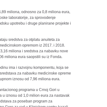
4,89 miliona, odnosno za 0,8 miliona eura,
oske laboratorije, za sprovodenje
dsku upotrebu i druge planirane projekte i
taju sredstva za otplatu anuiteta za
medicinskom opremom iz 2017. i 2018.
d 3,16 miliona i sredstva za nabavku nove
6 miliona eura saopstili su iz Fonda.
dinu ima i razvojnu komponentu, koja se
nje sredstava za nabavku medicinske opreme
ukupnom iznosu od 7,96 miliona eura.
plantacionog programa u Crnoj Gori u
a u iznosu od 1,0 milion eura za nastavak
sredstava za poseban program za
e Gore za rad u Klinickom centru kazali