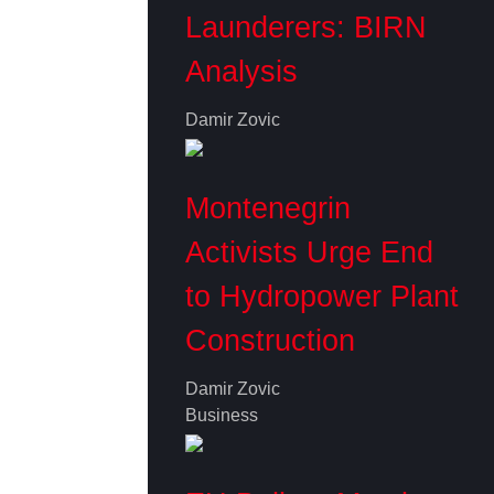
Launderers: BIRN
Analysis
Damir Zovic
Montenegrin
Activists Urge End
to Hydropower Plant
Construction
Damir Zovic
Business