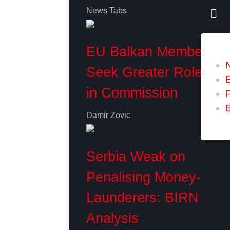
News Tabs
EU Balkan Members
Seek Greater Role
in Commission
P
Damir Zovic
Serbia Weak on
Penalising Money-
Launderers: BIRN
Analysis