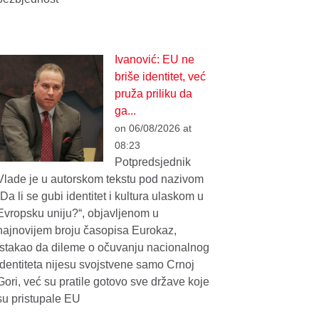
Ivanović: EU ne
briše identitet, već
pruža priliku da
ga...
on 06/08/2026 at
08:23
Potpredsjednik
Vlade je u autorskom tekstu pod nazivom
„Da li se gubi identitet i kultura ulaskom u
Evropsku uniju?“, objavljenom u
najnovijem broju časopisa Eurokaz,
istakao da dileme o očuvanju nacionalnog
identiteta nijesu svojstvene samo Crnoj
Gori, već su pratile gotovo sve države koje
su pristupale EU