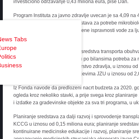
investiciono odrzavanje 0,43 miliona eura, pise Dan.
Program Instituta za javno zdravlje uvecan je sa 4,09 na 
a odnosi se na povecanje sredstava za potrebe mikrobiol
programa monitoringa zdravstvene ispravnosti vode za lju
programe.
News Tabs
Europe
Izdaci za medicinsku opremu i sredstva transporta obuhva
olitics
nabavljenu medicinsku opremu po bilansima potreba za 
Business
godine, koje je sacinilo Ministarstvo zdravlja, u iznosu o
opreme i voznog parka po zahtjevima JZU u iznosu od 2,0
Iz Fonda navode da predlozeni nacrt budzeta za 2020. go
ogleda kroz nekoliko stavki, a prije svega kroz planira
i izdatke za gradevinske objekte za sva tri programa, u 
Planiranje sredstava za dalji razvoj i sprovodenje trans
KCCG u iznosu od 0,15 miliona eura; planiranje sredstav
kontinuirane medicinske edukacije i razvoj, planiranje 
angazovanje medicinskih strucanjaka eksperata izvan Crn