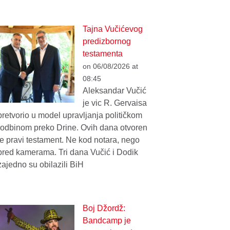
Tajna Vučićevog
predizbornog
testamenta
on 06/08/2026 at
08:45
Aleksandar Vučić
je vic R. Gervaisa
pretvorio u model upravljanja političkom
rodbinom preko Drine. Ovih dana otvoren
je pravi testament. Ne kod notara, nego
pred kamerama. Tri dana Vučić i Dodik
zajedno su obilazili BiH
Boj Džordž:
Bandcamp je