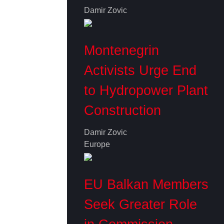
Damir Zovic
Montenegrin
Activists Urge End
to Hydropower Plant
Construction
Damir Zovic
Europe
EU Balkan Members
Seek Greater Role