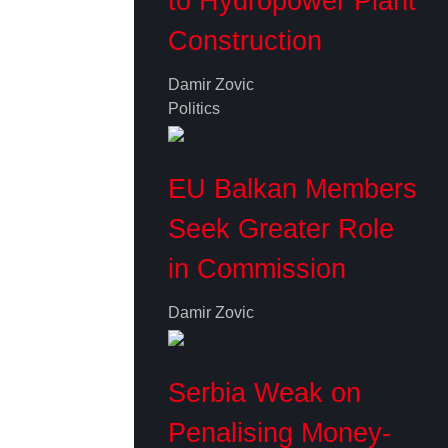
to Hydropower Plant
Construction
Damir Zovic
Politics
EU Balkan Members
Seek Greater Role
in Commission
Damir Zovic
Serbia Weak on
Penalising Money-