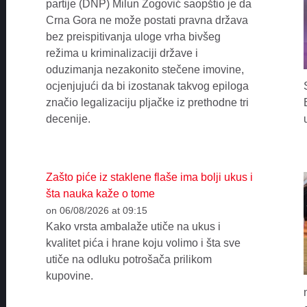
partije (DNP) Milun Zogović saopštio je da
Crna Gora ne može postati pravna država
bez preispitivanja uloge vrha bivšeg
režima u kriminalizaciji države i
oduzimanja nezakonito stečene imovine,
ocjenjujući da bi izostanak takvog epiloga
značio legalizaciju pljačke iz prethodne tri
decenije.
Zašto piće iz staklene flaše ima bolji ukus i
šta nauka kaže o tome
on 06/08/2026 at 09:15
Kako vrsta ambalaže utiče na ukus i
kvalitet pića i hrane koju volimo i šta sve
utiče na odluku potrošača prilikom
kupovine.