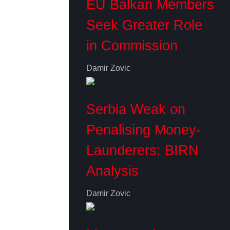
EU Balkan Members
Seek Greater Role
in Commission
Damir Zovic
Serbia Weak on
Penalising Money-
Launderers: BIRN
Analysis
Damir Zovic