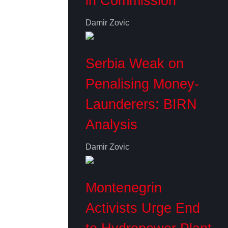
in Commission
Damir Zovic
Serbia Weak on
Penalising Money-
Launderers: BIRN
Analysis
Damir Zovic
Montenegrin
Activists Urge End