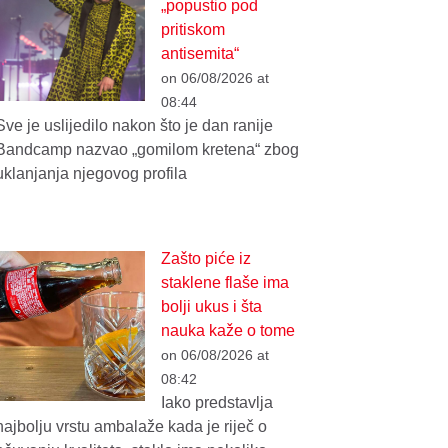
„popustio pod
pritiskom
antisemita“
on 06/08/2026 at
08:44
Sve je uslijedilo nakon što je dan ranije
Bandcamp nazvao „gomilom kretena“ zbog
uklanjanja njegovog profila
Zašto piće iz
staklene flaše ima
bolji ukus i šta
nauka kaže o tome
on 06/08/2026 at
08:42
Iako predstavlja
najbolju vrstu ambalaže kada je riječ o