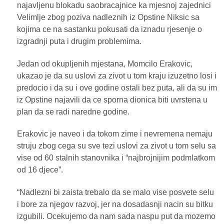
najavljenu blokadu saobracajnice ka mjesnoj zajednici
Velimlje zbog poziva nadleznih iz Opstine Niksic sa
kojima ce na sastanku pokusati da iznadu rjesenje o
izgradnji puta i drugim problemima.
Jedan od okupljenih mjestana, Momcilo Erakovic,
ukazao je da su uslovi za zivot u tom kraju izuzetno losi i
predocio i da su i ove godine ostali bez puta, ali da su im
iz Opstine najavili da ce sporna dionica biti uvrstena u
plan da se radi naredne godine.
Erakovic je naveo i da tokom zime i nevremena nemaju
struju zbog cega su sve tezi uslovi za zivot u tom selu sa
vise od 60 stalnih stanovnika i “najbrojnijim podmlatkom
od 16 djece”.
“Nadlezni bi zaista trebalo da se malo vise posvete selu
i bore za njegov razvoj, jer na dosadasnji nacin su bitku
izgubili. Ocekujemo da nam sada naspu put da mozemo