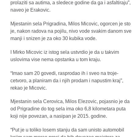
prolaziti sa autima, a sledece godine da ga i asfaltiraju”,
naveo je Erakovic.
Mjestanin sela Prigradina, Milos Micovic, ogorcen je sto
je, nakon radova na pojilu, nivo vode svakim danom sve
manji i snizen je za oko 30 kubika vode.
I Mirko Micovic iz istog sela ustvrdio je da u takvim
uslovima vise nema opstanka u tom kraju.
“Imao sam 20 govedi, rasprodao ih i sveo na troje-
cetvoro, a planiram da i njih prodam i napustim kraj”,
rekao je Micovic.
Mjestanin sela Cerovica, Milos Elezovic, pojasnio je da
od Prigradine do tog sela ima oko 6,8 kilometara puta
koji nije povezan, a nasipan je 2015. godine.
“Put je u toliko losem stanju da sam unisto automobil