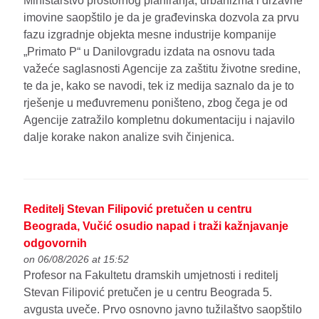
Ministarstvo prostornog planiranja, urbanizma i državne
imovine saopštilo je da je građevinska dozvola za prvu
fazu izgradnje objekta mesne industrije kompanije
„Primato P“ u Danilovgradu izdata na osnovu tada
važeće saglasnosti Agencije za zaštitu životne sredine,
te da je, kako se navodi, tek iz medija saznalo da je to
rješenje u međuvremenu poništeno, zbog čega je od
Agencije zatražilo kompletnu dokumentaciju i najavilo
dalje korake nakon analize svih činjenica.
Reditelj Stevan Filipović pretučen u centru
Beograda, Vučić osudio napad i traži kažnjavanje
odgovornih
on 06/08/2026 at 15:52
Profesor na Fakultetu dramskih umjetnosti i reditelj
Stevan Filipović pretučen je u centru Beograda 5.
avgusta uveče. Prvo osnovno javno tužilaštvo saopštilo