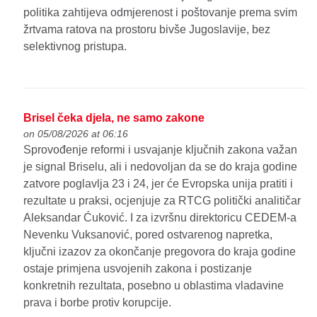
politika zahtijeva odmjerenost i poštovanje prema svim
žrtvama ratova na prostoru bivše Jugoslavije, bez
selektivnog pristupa.
Brisel čeka djela, ne samo zakone
on 05/08/2026 at 06:16
Sprovođenje reformi i usvajanje ključnih zakona važan
je signal Briselu, ali i nedovoljan da se do kraja godine
zatvore poglavlja 23 i 24, jer će Evropska unija pratiti i
rezultate u praksi, ocjenjuje za RTCG politički analitičar
Aleksandar Ćuković. I za izvršnu direktoricu CEDEM-a
Nevenku Vuksanović, pored ostvarenog napretka,
ključni izazov za okončanje pregovora do kraja godine
ostaje primjena usvojenih zakona i postizanje
konkretnih rezultata, posebno u oblastima vladavine
prava i borbe protiv korupcije.