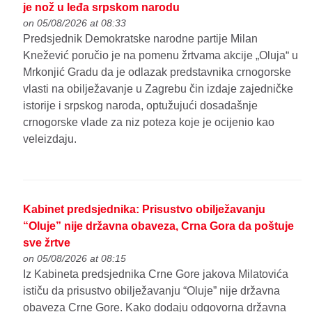
je nož u leđa srpskom narodu
on 05/08/2026 at 08:33
Predsjednik Demokratske narodne partije Milan
Knežević poručio je na pomenu žrtvama akcije „Oluja“ u
Mrkonjić Gradu da je odlazak predstavnika crnogorske
vlasti na obilježavanje u Zagrebu čin izdaje zajedničke
istorije i srpskog naroda, optužujući dosadašnje
crnogorske vlade za niz poteza koje je ocijenio kao
veleizdaju.
Kabinet predsjednika: Prisustvo obilježavanju
“Oluje” nije državna obaveza, Crna Gora da poštuje
sve žrtve
on 05/08/2026 at 08:15
Iz Kabineta predsjednika Crne Gore jakova Milatovića
ističu da prisustvo obilježavanju “Oluje” nije državna
obaveza Crne Gore. Kako dodaju odgovorna državna