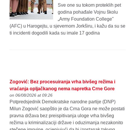
Sve one su tokom proteklih pet
godina pohađale Vojnu školu
„Army Foundation College"
(AFC) u Harogejtu, u sjevernom Jorkširu, i kažu da su se
ti incidenti dogodili kada su imale 17 godina
Zogović: Bez procesuiranja vrha bivšeg režima i
vraćanja opljačkanog nema napretka Crne Gore
on 06/08/2026 at 09:26
Potpredsjednik Demokratske narodne partije (DNP)
Milun Zogović saopštio je da Crna Gora ne može postati
pravna država bez preispitivanja uloge vrha bivšeg
režima u kriminalizaciji države i oduzimanja nezakonito
stečene imovine, ocjenjujući da bi izostanak takvog