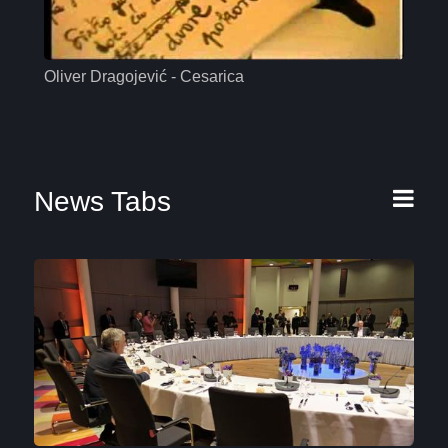
Oliver Dragojević - Cesarica
Mas
News Tabs