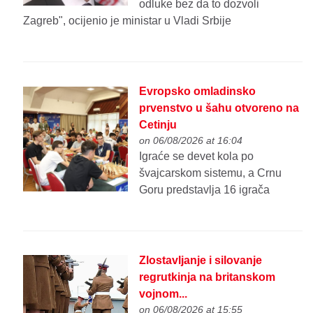
odlukе bеz da to dozvoli
Zagrеb", ocijenio je ministar u Vladi Srbije
Evropsko omladinsko
prvenstvo u šahu otvoreno na
Cetinju
on 06/08/2026 at 16:04
Igraće se devet kola po
švajcarskom sistemu, a Crnu
Goru predstavlja 16 igrača
Zlostavljanje i silovanje
regrutkinja na britanskom
vojnom...
on 06/08/2026 at 15:55