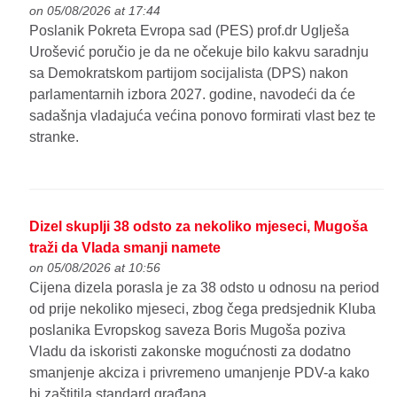
on 05/08/2026 at 17:44
Poslanik Pokreta Evropa sad (PES) prof.dr Uglješa
Urošević poručio je da ne očekuje bilo kakvu saradnju
sa Demokratskom partijom socijalista (DPS) nakon
parlamentarnih izbora 2027. godine, navodeći da će
sadašnja vladajuća većina ponovo formirati vlast bez te
stranke.
Dizel skuplji 38 odsto za nekoliko mjeseci, Mugoša
traži da Vlada smanji namete
on 05/08/2026 at 10:56
Cijena dizela porasla je za 38 odsto u odnosu na period
od prije nekoliko mjeseci, zbog čega predsjednik Kluba
poslanika Evropskog saveza Boris Mugoša poziva
Vladu da iskoristi zakonske mogućnosti za dodatno
smanjenje akciza i privremeno umanjenje PDV-a kako
bi zaštitila standard građana.