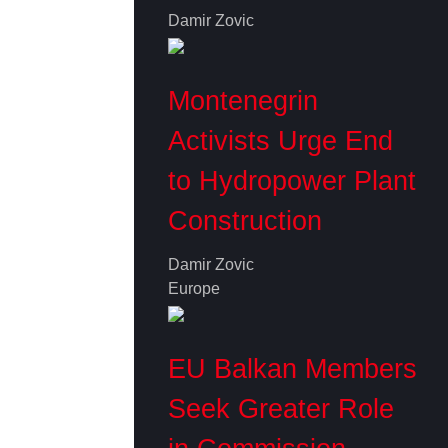
Damir Zovic
Montenegrin
Activists Urge End
to Hydropower Plant
Construction
Damir Zovic
Europe
EU Balkan Members
Seek Greater Role