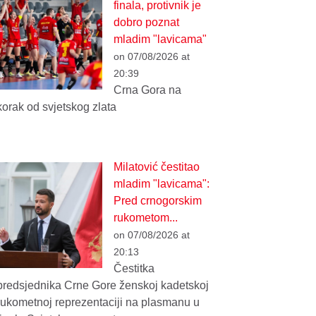
finala, protivnik je
dobro poznat
mladim "lavicama"
on 07/08/2026 at
20:39
Crna Gora na
korak od svjetskog zlata
Milatović čestitao
mladim "lavicama":
Pred crnogorskim
rukometom...
on 07/08/2026 at
20:13
Čestitka
predsjednika Crne Gore ženskoj kadetskoj
rukometnoj reprezentaciji na plasmanu u