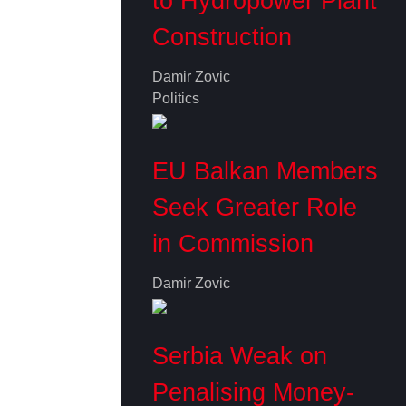
to Hydropower Plant
Construction
Damir Zovic
Politics
EU Balkan Members
Seek Greater Role
in Commission
Damir Zovic
Serbia Weak on
Penalising Money-