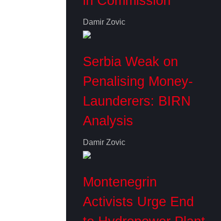
in Commission
Damir Zovic
Serbia Weak on
Penalising Money-
Launderers: BIRN
Analysis
Damir Zovic
Montenegrin
Activists Urge End