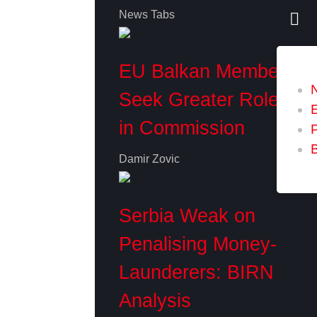
News Tabs
EU Balkan Members
Seek Greater Role
in Commission
P
Damir Zovic
Serbia Weak on
Penalising Money-
Launderers: BIRN
Analysis