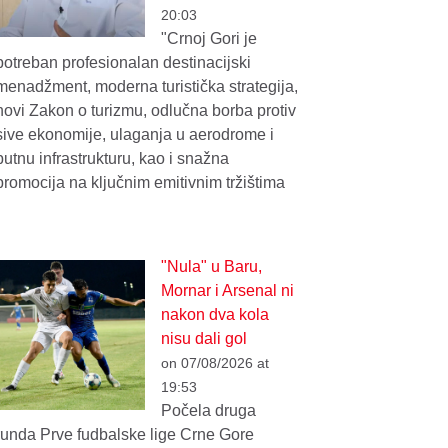
20:03
"Crnoj Gori je
potreban profesionalan destinacijski
menadžment, moderna turistička strategija,
novi Zakon o turizmu, odlučna borba protiv
sive ekonomije, ulaganja u aerodrome i
putnu infrastrukturu, kao i snažna
promocija na ključnim emitivnim tržištima
"Nula" u Baru,
Mornar i Arsenal ni
nakon dva kola
nisu dali gol
on 07/08/2026 at
19:53
Počela druga
runda Prve fudbalske lige Crne Gore