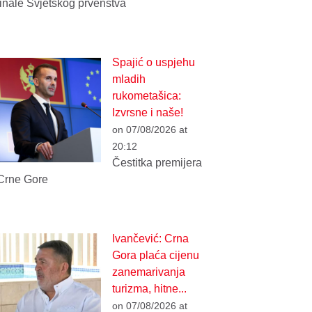
finale Svjetskog prvenstva
Spajić o uspjehu
mladih
rukometašica:
Izvrsne i naše!
on 07/08/2026 at
20:12
Čestitka premijera
Crne Gore
Ivančević: Crna
Gora plaća cijenu
zanemarivanja
turizma, hitne...
on 07/08/2026 at