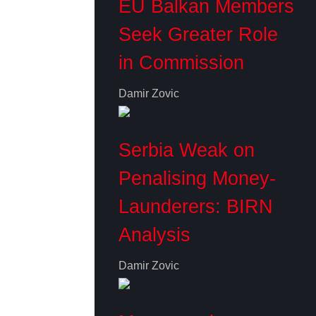
EU Balkan Members
Seek Greater Role
in Commission
Damir Zovic
Serbia Weak on
Penalising Money-
Launderers: BIRN
Analysis
Damir Zovic