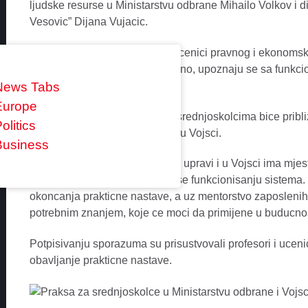
ljudske resurse u Ministarstvu odbrane Mihailo Volkov i 
Vesovic” Dijana Vujacic.
Sporazumom se predvida da ucenici pravnog i ekonomskog 
za koje se obrazuju i istovremeno, upoznaju se sa funkci
Vojske Crne Gore.
News Tabs
Europe
Na taj nacin, porucuje Volkov, srednjoskolcima bice pribliz
olitics
zanimanja koja su zastupljena u Vojsci.
Business
Volkov je istakao da u drzavnoj upravi i u Vojsci ima mje
znanjem i zalaganjem doprinose funkcionisanju sistema. 
okoncanja prakticne nastave, a uz mentorstvo zaposlenih u
potrebnim znanjem, koje ce moci da primijene u buducnos
Potpisivanju sporazuma su prisustvovali profesori i ucenic
obavljanje prakticne nastave.