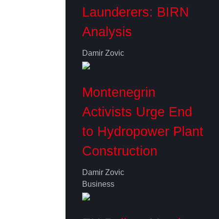
Launderers: BIRN
Analysis
Damir Zovic
Montenegrin
Activists Urge End
to Hydropower Plant
Construction
Damir Zovic
Business