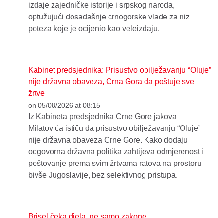
izdaje zajedničke istorije i srpskog naroda,
optužujući dosadašnje crnogorske vlade za niz
poteza koje je ocijenio kao veleizdaju.
Kabinet predsjednika: Prisustvo obilježavanju “Oluje”
nije državna obaveza, Crna Gora da poštuje sve
žrtve
on 05/08/2026 at 08:15
Iz Kabineta predsjednika Crne Gore jakova
Milatovića ističu da prisustvo obilježavanju “Oluje”
nije državna obaveza Crne Gore. Kako dodaju
odgovorna državna politika zahtijeva odmjerenost i
poštovanje prema svim žrtvama ratova na prostoru
bivše Jugoslavije, bez selektivnog pristupa.
Brisel čeka djela, ne samo zakone