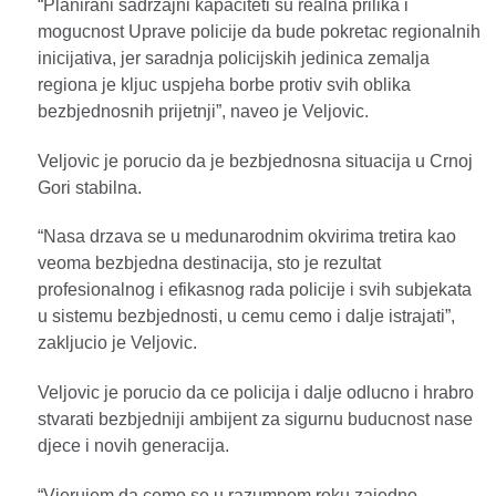
“Planirani sadrzajni kapaciteti su realna prilika i
mogucnost Uprave policije da bude pokretac regionalnih
inicijativa, jer saradnja policijskih jedinica zemalja
regiona je kljuc uspjeha borbe protiv svih oblika
bezbjednosnih prijetnji”, naveo je Veljovic.
Veljovic je porucio da je bezbjednosna situacija u Crnoj
Gori stabilna.
“Nasa drzava se u medunarodnim okvirima tretira kao
veoma bezbjedna destinacija, sto je rezultat
profesionalnog i efikasnog rada policije i svih subjekata
u sistemu bezbjednosti, u cemu cemo i dalje istrajati”,
zakljucio je Veljovic.
Veljovic je porucio da ce policija i dalje odlucno i hrabro
stvarati bezbjedniji ambijent za sigurnu buducnost nase
djece i novih generacija.
“Vjerujem da cemo se u razumnom roku zajedno