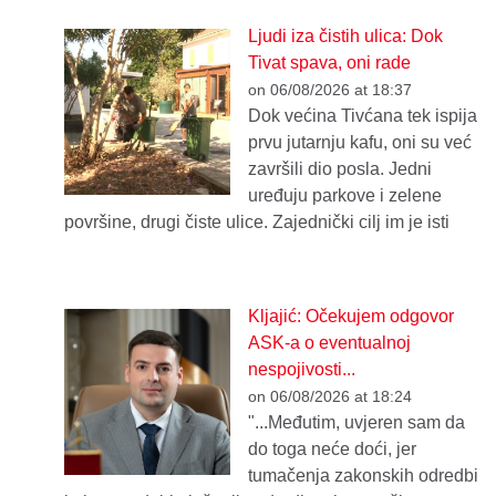
Ljudi iza čistih ulica: Dok
Tivat spava, oni rade
on 06/08/2026 at 18:37
Dok većina Tivćana tek ispija
prvu jutarnju kafu, oni su već
završili dio posla. Jedni
uređuju parkove i zelene
površine, drugi čiste ulice. Zajednički cilj im je isti
Kljajić: Očekujem odgovor
ASK-a o eventualnoj
nespojivosti...
on 06/08/2026 at 18:24
"...Međutim, uvjeren sam da
do toga neće doći, jer
tumačenja zakonskih odredbi