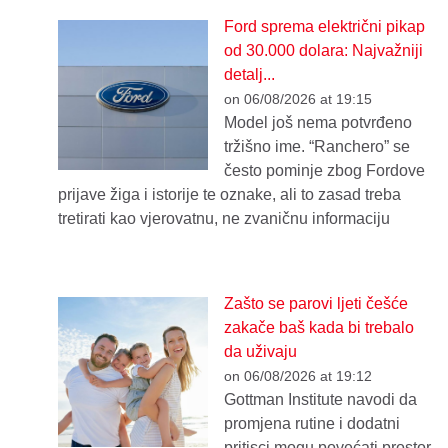
Ford sprema električni pikap
od 30.000 dolara: Najvažniji
detalj...
on 06/08/2026 at 19:15
Model još nema potvrđeno
tržišno ime. “Ranchero” se
često pominje zbog Fordove
prijave žiga i istorije te oznake, ali to zasad treba
tretirati kao vjerovatnu, ne zvaničnu informaciju
Zašto se parovi ljeti češće
zakače baš kada bi trebalo
da uživaju
on 06/08/2026 at 19:12
Gottman Institute navodi da
promjena rutine i dodatni
pritisci mogu povećati prostor