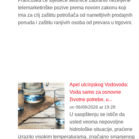
Francuska će sljedeće sedmice zabraniti neželjene
telemarketinške pozive prema novom zakonu koji
ima za cilj zaštitu potrošača od nametljivih prodajnih
ponuda i zaštitu ranjivih osoba od prevara u trgovini.
Apel ulcinjskog Vodovoda:
Voda samo za osnovne
životne potrebe, u...
on 06/08/2026 at 19:28
U saopštenju se ističe da
usled veoma nepovoljne
hidrološke situacije, praćene
izrazito visokim temperaturama, značajno smanjenog