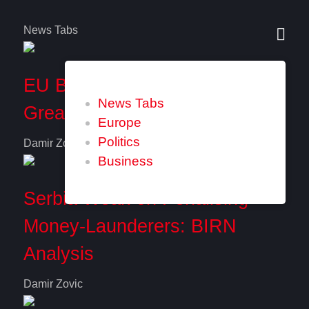
News Tabs
EU Balkan Members Seek
News Tabs
Greater Role in Commission
Europe
Politics
Damir Zovic
Business
Serbia Weak on Penalising
Money-Launderers: BIRN
Analysis
Damir Zovic