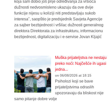
koja sam dobio još prije određivanja za vršioca
dužnosti nedvosmisleno ukazuju da ove dvije
funkcije nijesu u koliziji niti predstavljaju sukob
interesa", saopštio je predsjednik Savjeta Agencije
za sajber bezbjednost i vršilac dužnosti generalnog
direktora Direktorata za infrastrukturu, informacionu
bezbjednost, digitalizaciju i e-servise Jovan Kljajić
Muška prijateljstva ne nestaju
preko noći: Najčešće ih ugasi
jedna...
on 06/08/2026 at 18:15
Psiholozi koji se bave
prijateljstvima odraslih
upozoravaju da bliskost nije
samo pitanje dobre volje