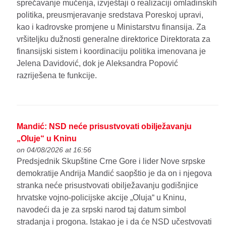
sprečavanje mučenja, izvještaji o realizaciji omladinskih
politika, preusmjeravanje sredstava Poreskoj upravi,
kao i kadrovske promjene u Ministarstvu finansija. Za
vršiteljku dužnosti generalne direktorice Direktorata za
finansijski sistem i koordinaciju politika imenovana je
Jelena Davidović, dok je Aleksandra Popović
razriješena te funkcije.
Mandić: NSD neće prisustvovati obilježavanju
„Oluje“ u Kninu
on 04/08/2026 at 16:56
Predsjednik Skupštine Crne Gore i lider Nove srpske
demokratije Andrija Mandić saopštio je da on i njegova
stranka neće prisustvovati obilježavanju godišnjice
hrvatske vojno-policijske akcije „Oluja“ u Kninu,
navodeći da je za srpski narod taj datum simbol
stradanja i progona. Istakao je i da će NSD učestvovati