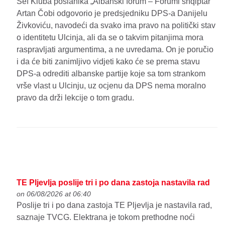
Šef Kluba poslanika „Albanski forum – Forumi shqiptar“
Artan Čobi odgovorio je predsjedniku DPS-a Danijelu
Živkoviću, navodeći da svako ima pravo na politički stav
o identitetu Ulcinja, ali da se o takvim pitanjima mora
raspravljati argumentima, a ne uvredama. On je poručio
i da će biti zanimljivo vidjeti kako će se prema stavu
DPS-a odrediti albanske partije koje sa tom strankom
vrše vlast u Ulcinju, uz ocjenu da DPS nema moralno
pravo da drži lekcije o tom gradu.
TE Pljevlja poslije tri i po dana zastoja nastavila rad
on 06/08/2026 at 06:40
Poslije tri i po dana zastoja TE Pljevlja je nastavila rad,
saznaje TVCG. Elektrana je tokom prethodne noći