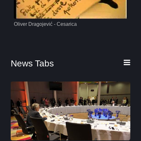
Oliver Dragojević - Cesarica
Mas
News Tabs