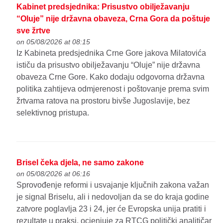
Kabinet predsjednika: Prisustvo obilježavanju
“Oluje” nije državna obaveza, Crna Gora da poštuje
sve žrtve
on 05/08/2026 at 08:15
Iz Kabineta predsjednika Crne Gore jakova Milatovića
ističu da prisustvo obilježavanju “Oluje” nije državna
obaveza Crne Gore. Kako dodaju odgovorna državna
politika zahtijeva odmjerenost i poštovanje prema svim
žrtvama ratova na prostoru bivše Jugoslavije, bez
selektivnog pristupa.
Brisel čeka djela, ne samo zakone
on 05/08/2026 at 06:16
Sprovođenje reformi i usvajanje ključnih zakona važan
je signal Briselu, ali i nedovoljan da se do kraja godine
zatvore poglavlja 23 i 24, jer će Evropska unija pratiti i
rezultate u praksi, ocjenjuje za RTCG politički analitičar