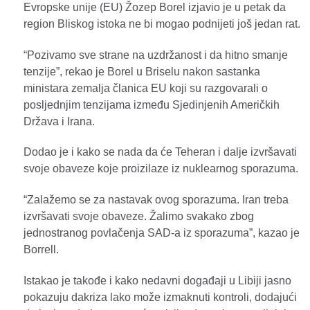
Evropske unije (EU) Žozep Borel izjavio je u petak da
region Bliskog istoka ne bi mogao podnijeti još jedan rat.
“Pozivamo sve strane na uzdržanost i da hitno smanje
tenzije”, rekao je Borel u Briselu nakon sastanka
ministara zemalja članica EU koji su razgovarali o
posljednjim tenzijama između Sjedinjenih Američkih
Država i Irana.
Dodao je i kako se nada da će Teheran i dalje izvršavati
svoje obaveze koje proizilaze iz nuklearnog sporazuma.
“Zalažemo se za nastavak ovog sporazuma. Iran treba
izvršavati svoje obaveze. Žalimo svakako zbog
jednostranog povlačenja SAD-a iz sporazuma”, kazao je
Borrell.
Istakao je takođe i kako nedavni događaji u Libiji jasno
pokazuju dakriza lako može izmaknuti kontroli, dodajući