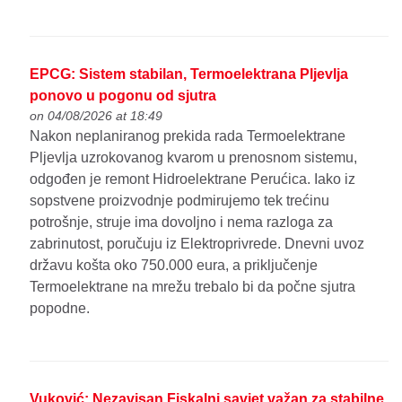
EPCG: Sistem stabilan, Termoelektrana Pljevlja
ponovo u pogonu od sjutra
on 04/08/2026 at 18:49
Nakon neplaniranog prekida rada Termoelektrane
Pljevlja uzrokovanog kvarom u prenosnom sistemu,
odgođen je remont Hidroelektrane Perućica. Iako iz
sopstvene proizvodnje podmirujemo tek trećinu
potrošnje, struje ima dovoljno i nema razloga za
zabrinutost, poručuju iz Elektroprivrede. Dnevni uvoz
državu košta oko 750.000 eura, a priključenje
Termoelektrane na mrežu trebalo bi da počne sjutra
popodne.
Vuković: Nezavisan Fiskalni savjet važan za stabilne