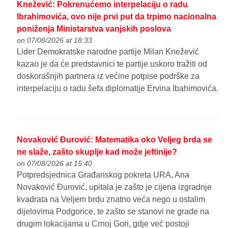
Knežević: Pokrenućemo interpelaciju o radu
Ibrahimovića, ovo nije prvi put da trpimo nacionalna
poniženja Ministarstva vanjskih poslova
on 07/08/2026 at 18:33
Lider Demokratske narodne partije Milan Knežević
kazao je da će predstavnici te partije uskoro tražiti od
doskorašnjih partnera iz većine potpise podrške za
interpelaciju o radu šefa diplomatije Ervina Ibahimovića.
Novaković Đurović: Matematika oko Veljeg brda se
ne slaže, zašto skuplje kad može jeftinije?
on 07/08/2026 at 15:40
Potpredsjednica Građanskog pokreta URA, Ana
Novaković Đurović, upitala je zašto je cijena izgradnje
kvadrata na Veljem brdu znatno veća nego u ostalim
dijelovima Podgorice, te zašto se stanovi ne grade na
drugim lokacijama u Crnoj Gori, gdje već postoji