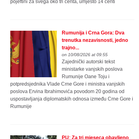
pojeftini za svega oko tri centa, umjesto 14 centi
Rumunija i Crna Gora: Dva
trenutka nezavisnosti, jedno
trajno...
on 10/08/2026 at 09:55
Zajednički autorski tekst
ministarke vanjskih poslova
Rumunije Oane Toju i
potpredsjednika Vlade Crne Gore i ministra vanjskih
poslova Ervina Ibrahimovića povodom 20 godina od
uspostavljanja diplomatskih odnosa između Crne Gore i
Rumunije
PU: Za tri mjeseca obavljeno