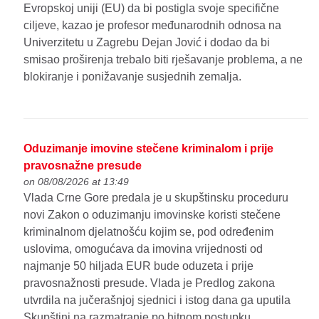
Evropskoj uniji (EU) da bi postigla svoje specifične
ciljeve, kazao je profesor međunarodnih odnosa na
Univerzitetu u Zagrebu Dejan Jović i dodao da bi
smisao proširenja trebalo biti rješavanje problema, a ne
blokiranje i ponižavanje susjednih zemalja.
Oduzimanje imovine stečene kriminalom i prije
pravosnažne presude
on 08/08/2026 at 13:49
Vlada Crne Gore predala je u skupštinsku proceduru
novi Zakon o oduzimanju imovinske koristi stečene
kriminalnom djelatnošću kojim se, pod određenim
uslovima, omogućava da imovina vrijednosti od
najmanje 50 hiljada EUR bude oduzeta i prije
pravosnažnosti presude. Vlada je Predlog zakona
utvrdila na jučerašnjoj sjednici i istog dana ga uputila
Skupštini na razmatranje po hitnom postupku.