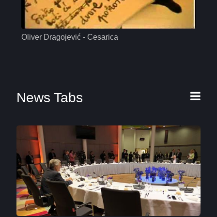
Oliver Dragojević - Cesarica
Mas
News Tabs