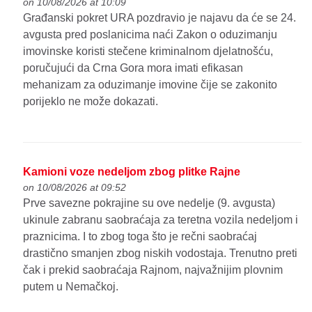
on 10/08/2026 at 10:09
Građanski pokret URA pozdravio je najavu da će se 24.
avgusta pred poslanicima naći Zakon o oduzimanju
imovinske koristi stečene kriminalnom djelatnošću,
poručujući da Crna Gora mora imati efikasan
mehanizam za oduzimanje imovine čije se zakonito
porijeklo ne može dokazati.
Kamioni voze nedeljom zbog plitke Rajne
on 10/08/2026 at 09:52
Prve savezne pokrajine su ove nedelje (9. avgusta)
ukinule zabranu saobraćaja za teretna vozila nedeljom i
praznicima. I to zbog toga što je rečni saobraćaj
drastično smanjen zbog niskih vodostaja. Trenutno preti
čak i prekid saobraćaja Rajnom, najvažnijim plovnim
putem u Nemačkoj.