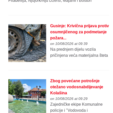
Filadelfija, Njujork/Nju Džersi, Majami i Boston
Gusinje: Krivična prijava protiv
osumnjičenog za podmetanje
požara...
on 10/08/2026 at 09:39
Na prednjem dijelu vozila
pričinjena veća materijalna šteta
Zbog povećane potrošnje
otežano vodosnabdijevanje
Kolašina
on 10/08/2026 at 09:29
Zajedničke ekipe Komunalne
policije i "Vodovoda i