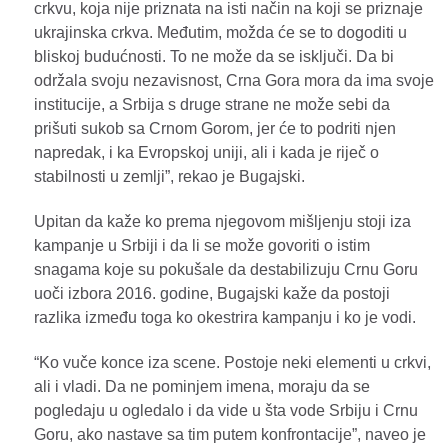
crkvu, koja nije priznata na isti način na koji se priznaje
ukrajinska crkva. Međutim, možda će se to dogoditi u
bliskoj budućnosti. To ne može da se isključi. Da bi
održala svoju nezavisnost, Crna Gora mora da ima svoje
institucije, a Srbija s druge strane ne može sebi da
prišuti sukob sa Crnom Gorom, jer će to podriti njen
napredak, i ka Evropskoj uniji, ali i kada je riječ o
stabilnosti u zemlji”, rekao je Bugajski.
Upitan da kaže ko prema njegovom mišljenju stoji iza
kampanje u Srbiji i da li se može govoriti o istim
snagama koje su pokušale da destabilizuju Crnu Goru
uoči izbora 2016. godine, Bugajski kaže da postoji
razlika između toga ko okestrira kampanju i ko je vodi.
“Ko vuče konce iza scene. Postoje neki elementi u crkvi,
ali i vladi. Da ne pominjem imena, moraju da se
pogledaju u ogledalo i da vide u šta vode Srbiju i Crnu
Goru, ako nastave sa tim putem konfrontacije”, naveo je