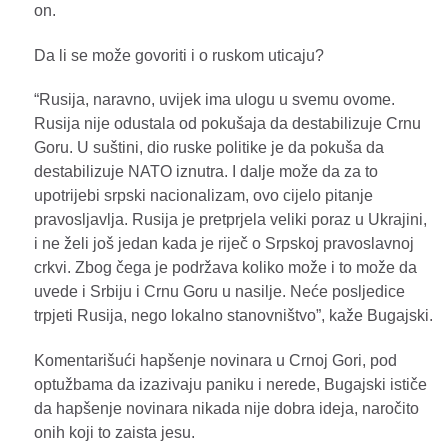
on.
Da li se može govoriti i o ruskom uticaju?
“Rusija, naravno, uvijek ima ulogu u svemu ovome.
Rusija nije odustala od pokušaja da destabilizuje Crnu
Goru. U suštini, dio ruske politike je da pokuša da
destabilizuje NATO iznutra. I dalje može da za to
upotrijebi srpski nacionalizam, ovo cijelo pitanje
pravosljavlja. Rusija je pretprjela veliki poraz u Ukrajini,
i ne želi još jedan kada je riječ o Srpskoj pravoslavnoj
crkvi. Zbog čega je podržava koliko može i to može da
uvede i Srbiju i Crnu Goru u nasilje. Neće posljedice
trpjeti Rusija, nego lokalno stanovništvo”, kaže Bugajski.
Komentarišući hapšenje novinara u Crnoj Gori, pod
optužbama da izazivaju paniku i nerede, Bugajski ističe
da hapšenje novinara nikada nije dobra ideja, naročito
onih koji to zaista jesu.