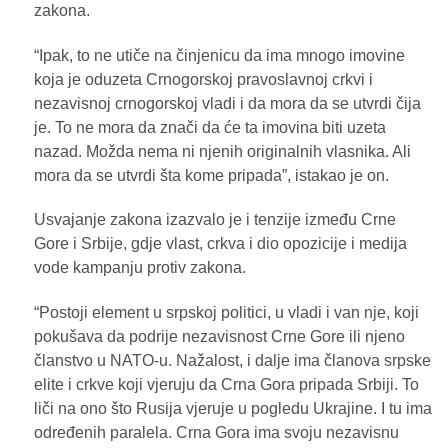
zakona.
“Ipak, to ne utiče na činjenicu da ima mnogo imovine
koja je oduzeta Crnogorskoj pravoslavnoj crkvi i
nezavisnoj crnogorskoj vladi i da mora da se utvrdi čija
je. To ne mora da znači da će ta imovina biti uzeta
nazad. Možda nema ni njenih originalnih vlasnika. Ali
mora da se utvrdi šta kome pripada”, istakao je on.
Usvajanje zakona izazvalo je i tenzije između Crne
Gore i Srbije, gdje vlast, crkva i dio opozicije i medija
vode kampanju protiv zakona.
“Postoji element u srpskoj politici, u vladi i van nje, koji
pokušava da podrije nezavisnost Crne Gore ili njeno
članstvo u NATO-u. Nažalost, i dalje ima članova srpske
elite i crkve koji vjeruju da Crna Gora pripada Srbiji. To
liči na ono što Rusija vjeruje u pogledu Ukrajine. I tu ima
određenih paralela. Crna Gora ima svoju nezavisnu