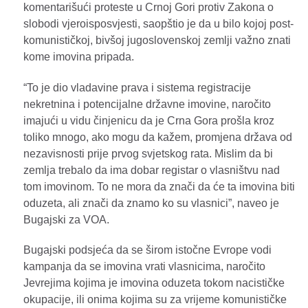
komentarišući proteste u Crnoj Gori protiv Zakona o
slobodi vjeroisposvjesti, saopštio je da u bilo kojoj post-
komunističkoj, bivšoj jugoslovenskoj zemlji važno znati
kome imovina pripada.
“To je dio vladavine prava i sistema registracije
nekretnina i potencijalne državne imovine, naročito
imajući u vidu činjenicu da je Crna Gora prošla kroz
toliko mnogo, ako mogu da kažem, promjena država od
nezavisnosti prije prvog svjetskog rata. Mislim da bi
zemlja trebalo da ima dobar registar o vlasništvu nad
tom imovinom. To ne mora da znači da će ta imovina biti
oduzeta, ali znači da znamo ko su vlasnici”, naveo je
Bugajski za VOA.
Bugajski podsjeća da se širom istočne Evrope vodi
kampanja da se imovina vrati vlasnicima, naročito
Jevrejima kojima je imovina oduzeta tokom nacističke
okupacije, ili onima kojima su za vrijeme komunističke