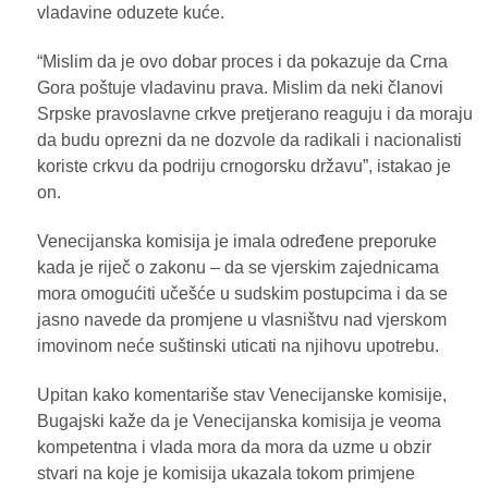
vladavine oduzete kuće.
“Mislim da je ovo dobar proces i da pokazuje da Crna
Gora poštuje vladavinu prava. Mislim da neki članovi
Srpske pravoslavne crkve pretjerano reaguju i da moraju
da budu oprezni da ne dozvole da radikali i nacionalisti
koriste crkvu da podriju crnogorsku državu”, istakao je
on.
Venecijanska komisija je imala određene preporuke
kada je riječ o zakonu – da se vjerskim zajednicama
mora omogućiti učešće u sudskim postupcima i da se
jasno navede da promjene u vlasništvu nad vjerskom
imovinom neće suštinski uticati na njihovu upotrebu.
Upitan kako komentariše stav Venecijanske komisije,
Bugajski kaže da je Venecijanska komisija je veoma
kompetentna i vlada mora da mora da uzme u obzir
stvari na koje je komisija ukazala tokom primjene