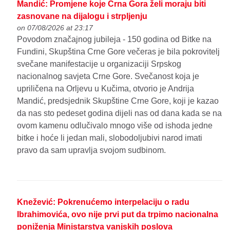
Mandić: Promjene koje Crna Gora želi moraju biti
zasnovane na dijalogu i strpljenju
on 07/08/2026 at 23:17
Povodom značajnog jubileja - 150 godina od Bitke na
Fundini, Skupština Crne Gore večeras je bila pokrovitelj
svečane manifestacije u organizaciji Srpskog
nacionalnog savjeta Crne Gore. Svečanost koja je
upriličena na Orljevu u Kučima, otvorio je Andrija
Mandić, predsjednik Skupštine Crne Gore, koji je kazao
da nas sto pedeset godina dijeli nas od dana kada se na
ovom kamenu odlučivalo mnogo više od ishoda jedne
bitke i hoće li jedan mali, slobodoljubivi narod imati
pravo da sam upravlja svojom sudbinom.
Knežević: Pokrenućemo interpelaciju o radu
Ibrahimovića, ovo nije prvi put da trpimo nacionalna
poniženja Ministarstva vanjskih poslova