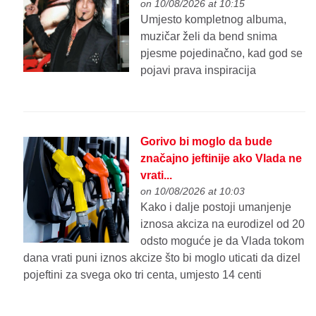
on 10/08/2026 at 10:15
Umjesto kompletnog albuma,
muzičar želi da bend snima
pjesme pojedinačno, kad god se
pojavi prava inspiracija
Gorivo bi moglo da bude
značajno jeftinije ako Vlada ne
vrati...
on 10/08/2026 at 10:03
Kako i dalje postoji umanjenje
iznosa akciza na eurodizel od 20
odsto moguće je da Vlada tokom
dana vrati puni iznos akcize što bi moglo uticati da dizel
pojeftini za svega oko tri centa, umjesto 14 centi