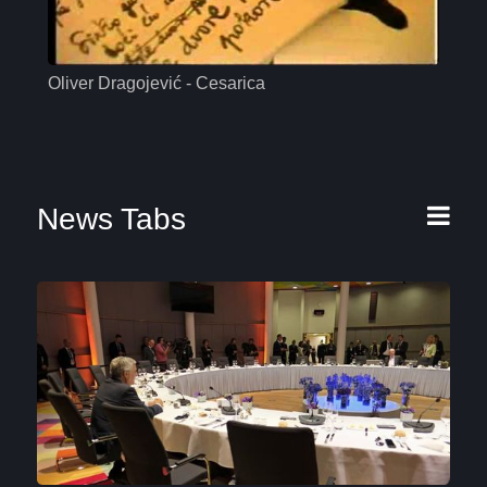
Oliver Dragojević - Cesarica
Mas
News Tabs