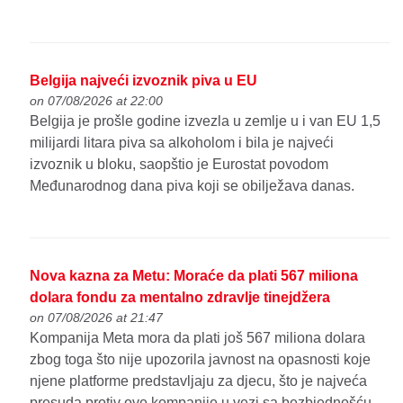
Belgija najveći izvoznik piva u EU
on 07/08/2026 at 22:00
Belgija je prošle godine izvezla u zemlje u i van EU 1,5
milijardi litara piva sa alkoholom i bila je najveći
izvoznik u bloku, saopštio je Eurostat povodom
Međunarodnog dana piva koji se obilježava danas.
Nova kazna za Metu: Moraće da plati 567 miliona
dolara fondu za mentalno zdravlje tinejdžera
on 07/08/2026 at 21:47
Kompanija Meta mora da plati još 567 miliona dolara
zbog toga što nije upozorila javnost na opasnosti koje
njene platforme predstavljaju za djecu, što je najveća
presuda protiv ove kompanije u vezi sa bezbjednošću