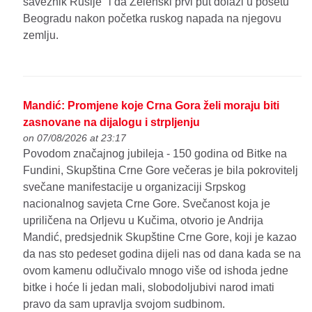
saveznik Rusije" i da Zelenski prvi put dolazi u posetu
Beogradu nakon početka ruskog napada na njegovu
zemlju.
Mandić: Promjene koje Crna Gora želi moraju biti
zasnovane na dijalogu i strpljenju
on 07/08/2026 at 23:17
Povodom značajnog jubileja - 150 godina od Bitke na
Fundini, Skupština Crne Gore večeras je bila pokrovitelj
svečane manifestacije u organizaciji Srpskog
nacionalnog savjeta Crne Gore. Svečanost koja je
upriličena na Orljevu u Kučima, otvorio je Andrija
Mandić, predsjednik Skupštine Crne Gore, koji je kazao
da nas sto pedeset godina dijeli nas od dana kada se na
ovom kamenu odlučivalo mnogo više od ishoda jedne
bitke i hoće li jedan mali, slobodoljubivi narod imati
pravo da sam upravlja svojom sudbinom.