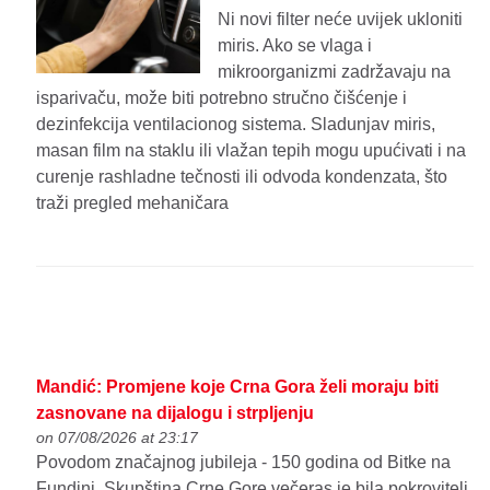
Ni novi filter neće uvijek ukloniti
miris. Ako se vlaga i
mikroorganizmi zadržavaju na
isparivaču, može biti potrebno stručno čišćenje i
dezinfekcija ventilacionog sistema. Sladunjav miris,
masan film na staklu ili vlažan tepih mogu upućivati i na
curenje rashladne tečnosti ili odvoda kondenzata, što
traži pregled mehaničara
Mandić: Promjene koje Crna Gora želi moraju biti
zasnovane na dijalogu i strpljenju
on 07/08/2026 at 23:17
Povodom značajnog jubileja - 150 godina od Bitke na
Fundini, Skupština Crne Gore večeras je bila pokrovitelj