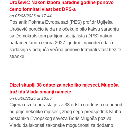
Urošević: Nakon izbora naredne godine ponovo
ćemo formirati vlast bez DPS-a
on 05/08/2026 at 17:44
Poslanik Pokreta Evropa sad (PES) prof.dr Uglješa
Urošević poručio je da ne očekuje bilo kakvu saradnju
sa Demokratskom partijom socijalista (DPS) nakon
parlamentarnih izbora 2027. godine, navodeći da će
sadašnja vladajuća većina ponovo formirati vlast bez te
stranke.
Dizel skuplji 38 odsto za nekoliko mjeseci, Mugoša
traži da Vlada smanji namete
on 05/08/2026 at 10:56
Cijena dizela porasla je za 38 odsto u odnosu na period
od prije nekoliko mjeseci, zbog čega predsjednik Kluba
poslanika Evropskog saveza Boris Mugoša poziva
Vladu da iskoristi zakonske mogućnosti za dodatno