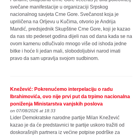
svečane manifestacije u organizaciji Srpskog
nacionalnog savjeta Crne Gore. Svečanost koja je
upriličena na Orljevu u Kučima, otvorio je Andrija
Mandić, predsjednik Skupštine Crne Gore, koji je kazao
da nas sto pedeset godina dijeli nas od dana kada se na
ovom kamenu odlučivalo mnogo više od ishoda jedne
bitke i hoće li jedan mali, slobodoljubivi narod imati
pravo da sam upravlja svojom sudbinom.
Knežević: Pokrenućemo interpelaciju o radu
Ibrahimovića, ovo nije prvi put da trpimo nacionalna
poniženja Ministarstva vanjskih poslova
on 07/08/2026 at 18:33
Lider Demokratske narodne partije Milan Knežević
kazao je da će predstavnici te partije uskoro tražiti od
doskorašnjih partnera iz većine potpise podrške za