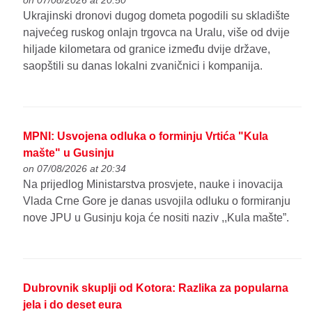
on 07/08/2026 at 20:50
Ukrajinski dronovi dugog dometa pogodili su skladište
najvećeg ruskog onlajn trgovca na Uralu, više od dvije
hiljade kilometara od granice između dvije države,
saopštili su danas lokalni zvaničnici i kompanija.
MPNI: Usvojena odluka o forminju Vrtića "Kula
mašte" u Gusinju
on 07/08/2026 at 20:34
Na prijedlog Ministarstva prosvjete, nauke i inovacija
Vlada Crne Gore je danas usvojila odluku o formiranju
nove JPU u Gusinju koja će nositi naziv ,,Kula mašte”.
Dubrovnik skuplji od Kotora: Razlika za popularna
jela i do deset eura