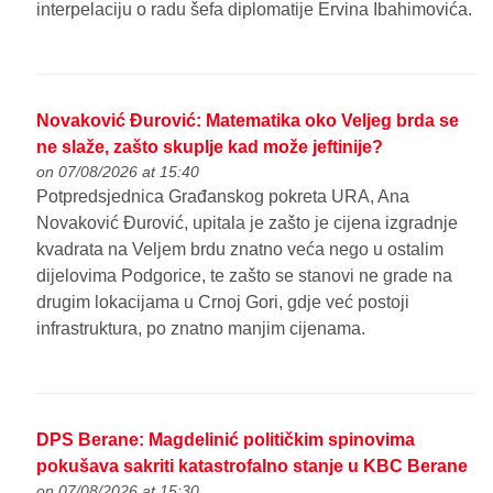
interpelaciju o radu šefa diplomatije Ervina Ibahimovića.
Novaković Đurović: Matematika oko Veljeg brda se
ne slaže, zašto skuplje kad može jeftinije?
on 07/08/2026 at 15:40
Potpredsjednica Građanskog pokreta URA, Ana
Novaković Đurović, upitala je zašto je cijena izgradnje
kvadrata na Veljem brdu znatno veća nego u ostalim
dijelovima Podgorice, te zašto se stanovi ne grade na
drugim lokacijama u Crnoj Gori, gdje već postoji
infrastruktura, po znatno manjim cijenama.
DPS Berane: Magdelinić političkim spinovima
pokušava sakriti katastrofalno stanje u KBC Berane
on 07/08/2026 at 15:30