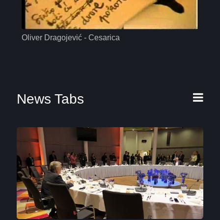
Oliver Dragojević - Cesarica
Mas
News Tabs