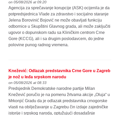
on 05/08/2026 at 09:20
Agencija za sprečavanje korupcije (ASK) ocijenila je da
potpredsjednica Vlade za zdravstvo i socijalno staranje
Jelena Borovinić Bojović ne može obavljati funkciju
odbornice u Skupštini Glavnog grada, ali može zaključiti
ugovor o dopunskom radu sa Kliničkim centrom Crne
Gore (KCCG), ali i sa drugim poslodavcem, do jedne
polovine punog radnog vremena.
Knežević: Odlazak predstavnika Crne Gore u Zagreb
je nož u leđa srpskom narodu
on 05/08/2026 at 08:33
Predsjednik Demokratske narodne partije Milan
Knežević poručio je na pomenu žrtvama akcije „Oluja“ u
Mrkonjić Gradu da je odlazak predstavnika crnogorske
vlasti na obilježavanje u Zagrebu čin izdaje zajedničke
istorije i srpskog naroda, optužujući dosadašnje