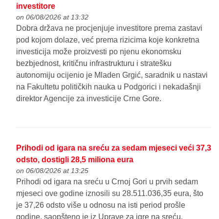
investitore
on 06/08/2026 at 13:32
Dobra država ne procjenjuje investitore prema zastavi
pod kojom dolaze, već prema rizicima koje konkretna
investicija može proizvesti po njenu ekonomsku
bezbjednost, kritičnu infrastrukturu i stratešku
autonomiju ocijenio je Mladen Grgić, saradnik u nastavi
na Fakultetu političkih nauka u Podgorici i nekadašnji
direktor Agencije za investicije Crne Gore.
Prihodi od igara na sreću za sedam mjeseci veći 37,3
odsto, dostigli 28,5 miliona eura
on 06/08/2026 at 13:25
Prihodi od igara na sreću u Crnoj Gori u prvih sedam
mjeseci ove godine iznosili su 28.511.036,35 eura, što
je 37,26 odsto više u odnosu na isti period prošle
godine, saopšteno je iz Uprave za igre na sreću.