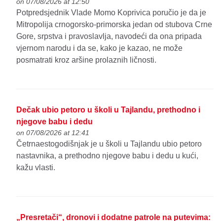
on 07/08/2026 at 12:50
Potpredsjednik Vlade Momo Koprivica poručio je da je
Mitropolija crnogorsko-primorska jedan od stubova Crne
Gore, srpstva i pravoslavlja, navodeći da ona pripada
vjernom narodu i da se, kako je kazao, ne može
posmatrati kroz aršine prolaznih ličnosti.
Dečak ubio petoro u školi u Tajlandu, prethodno i
njegove babu i dedu
on 07/08/2026 at 12:41
Četrnaestogodišnjak je u školi u Tajlandu ubio petoro
nastavnika, a prethodno njegove babu i dedu u kući,
kažu vlasti.
„Presretači“, dronovi i dodatne patrole na putevima: