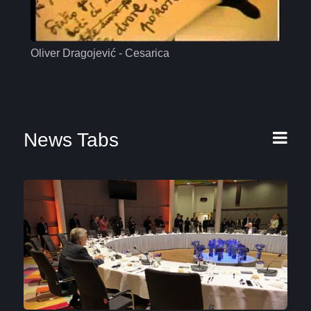
Oliver Dragojević - Cesarica
Mas
News Tabs