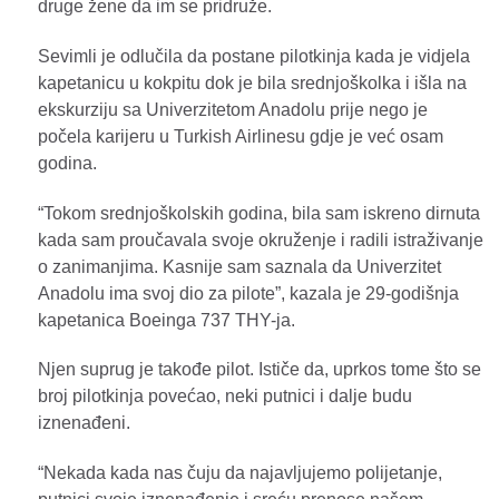
druge žene da im se pridruže.
Sevimli je odlučila da postane pilotkinja kada je vidjela
kapetanicu u kokpitu dok je bila srednjoškolka i išla na
ekskurziju sa Univerzitetom Anadolu prije nego je
počela karijeru u Turkish Airlinesu gdje je već osam
godina.
“Tokom srednjoškolskih godina, bila sam iskreno dirnuta
kada sam proučavala svoje okruženje i radili istraživanje
o zanimanjima. Kasnije sam saznala da Univerzitet
Anadolu ima svoj dio za pilote”, kazala je 29-godišnja
kapetanica Boeinga 737 THY-ja.
Njen suprug je takođe pilot. Ističe da, uprkos tome što se
broj pilotkinja povećao, neki putnici i dalje budu
iznenađeni.
“Nekada kada nas čuju da najavljujemo polijetanje,