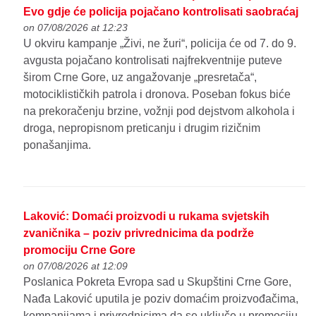
Evo gdje će policija pojačano kontrolisati saobraćaj
on 07/08/2026 at 12:23
U okviru kampanje „Živi, ne žuri“, policija će od 7. do 9.
avgusta pojačano kontrolisati najfrekventnije puteve
širom Crne Gore, uz angažovanje „presretača“,
motociklističkih patrola i dronova. Poseban fokus biće
na prekoračenju brzine, vožnji pod dejstvom alkohola i
droga, nepropisnom preticanju i drugim rizičnim
ponašanjima.
Laković: Domaći proizvodi u rukama svjetskih
zvaničnika – poziv privrednicima da podrže
promociju Crne Gore
on 07/08/2026 at 12:09
Poslanica Pokreta Evropa sad u Skupštini Crne Gore,
Nađa Laković uputila je poziv domaćim proizvođačima,
kompanijama i privrednicima da se uključe u promociju