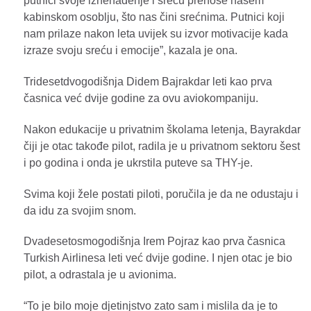
putnici svoje iznenađenje i sreću prenose našem
kabinskom osoblju, što nas čini srećnima. Putnici koji
nam prilaze nakon leta uvijek su izvor motivacije kada
izraze svoju sreću i emocije”, kazala je ona.
Tridesetdvogodišnja Didem Bajrakdar leti kao prva
časnica već dvije godine za ovu aviokompaniju.
Nakon edukacije u privatnim školama letenja, Bayrakdar
čiji je otac takođe pilot, radila je u privatnom sektoru šest
i po godina i onda je ukrstila puteve sa THY-je.
Svima koji žele postati piloti, poručila je da ne odustaju i
da idu za svojim snom.
Dvadesetosmogodišnja Irem Pojraz kao prva časnica
Turkish Airlinesa leti već dvije godine. I njen otac je bio
pilot, a odrastala je u avionima.
“To je bilo moje djetinjstvo zato sam i mislila da je to