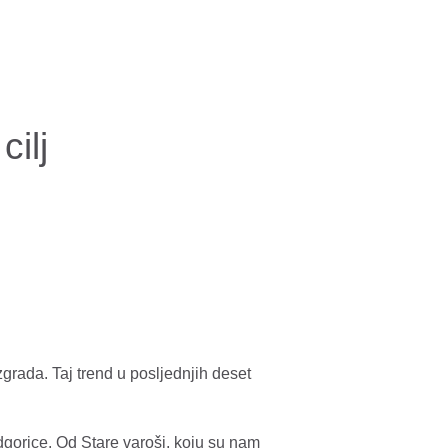
cilj
zgrada. Taj trend u posljednjih deset
odgorice. Od Stare varoši, koju su nam