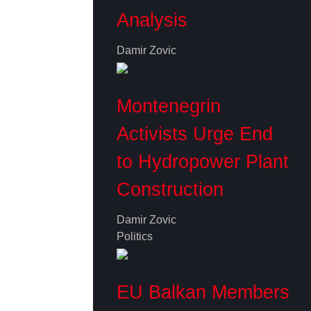
Analysis
Damir Zovic
Montenegrin
Activists Urge End
to Hydropower Plant
Construction
Damir Zovic
Politics
EU Balkan Members