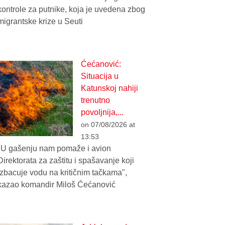
kontrole za putnike, koja je uvedena zbog
migrantske krize u Seuti
Ćećanović:
Situacija u
Katunskoj nahiji
trenutno
povoljnija,...
on 07/08/2026 at
13:53
"U gašenju nam pomaže i avion
Direktorata za zaštitu i spašavanje koji
izbacuje vodu na kritičnim tačkama",
kazao komandir Miloš Ćećanović