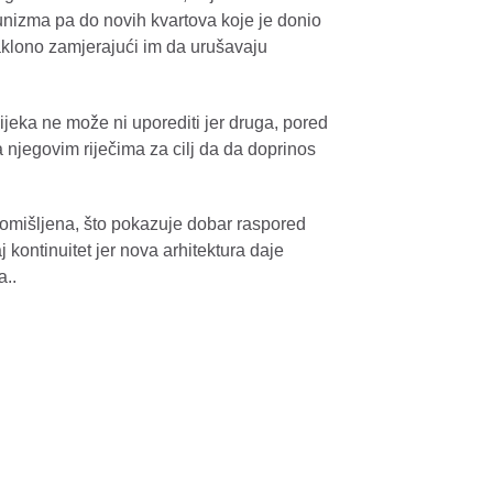
nizma pa do novih kvartova koje je donio
aklono zamjerajući im da urušavaju
ijeka ne može ni uporediti jer druga, pored
Maya Berović - BROJ
Monroe Band - Jaz 
 njegovim riječima za cilj da da doprinos
vec
promišljena, što pokazuje dobar raspored
 kontinuitet jer nova arhitektura daje
a..