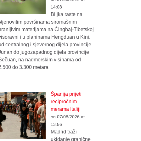
14:08
Biljka raste na
stjenovitim površinama siromašnim
hranljivim materijama na Ćinghaj-Tibetskoj
visoravni i u planinama Hengduan u Kini,
od centralnog i sjevernog dijela provincije
Junan do jugozapadnog dijela provincije
Sečuan, na nadmorskim visinama od
2.500 do 3.300 metara
Španija prijeti
recipročnim
merama Italiji
on 07/08/2026 at
13:56
Madrid traži
ukidanje granične