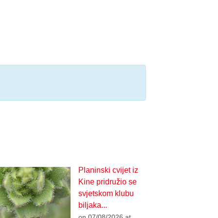
Planinski cvijet iz
Kine pridružio se
svjetskom klubu
biljaka...
on 07/08/2026 at