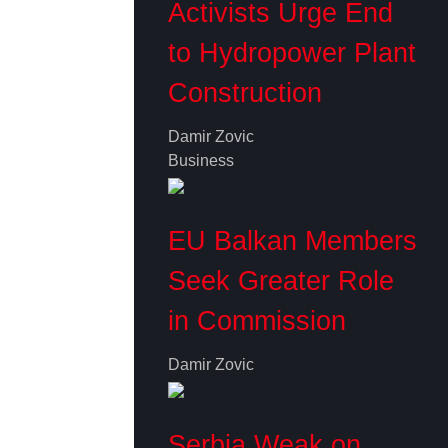
Activists Urge End
to Hydropower Plant
Construction
Damir Zovic
Business
EU Balkan Members
Seek Greater Role
in Commission
Damir Zovic
Serbia Weak on