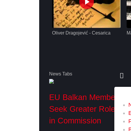
Oliver Dragojević - Cesarica
M
News Tabs
EU Balkan Members
Seek Greater Role
in Commission
P