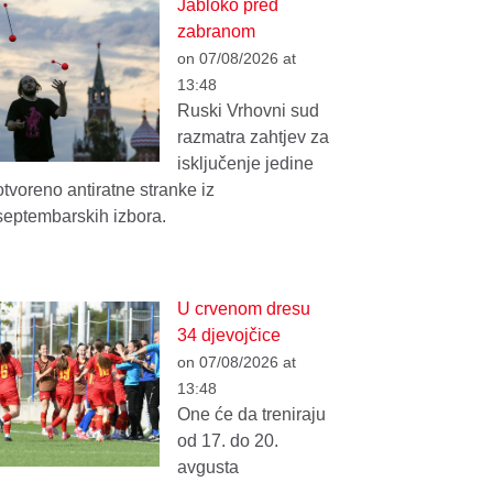
Jabloko pred
zabranom
on 07/08/2026 at
13:48
Ruski Vrhovni sud
razmatra zahtjev za
isključenje jedine
otvoreno antiratne stranke iz
septembarskih izbora.
U crvenom dresu
34 djevojčice
on 07/08/2026 at
13:48
One će da treniraju
od 17. do 20.
avgusta