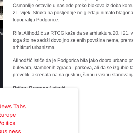
Osmanlije ostavile u nasleđe preko blokova iz doba komu
21. vijek. Struka na posljednje ne gledaju nimalo blagon
topografiju Podgorice.
Rifat Alihodžić za RTCG kaže da se arhitektura 20. i 21. v
assimo - Iz jednog pogleda
MC STOJAN - LA MIAMI
toga što ne sadrži dovoljno zelenih površina nema, prema
arhitkturi urbanizma.
Alihodžić ističe da je Podgorica bila jako dobro urbano 
bulevara, stambenih zgrada i parkova, ali da se izgubio taj
preveliki akcenata na na gustinu, širinu i visinu stanovanj
Prilog: Dragana Lalević
News Tabs
Europe
olitics
0 comments
Business