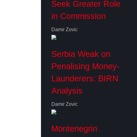
Seek Greater Role
in Commission
Damir Zovic
Serbia Weak on
Penalising Money-
Launderers: BIRN
Analysis
Damir Zovic
Montenegrin