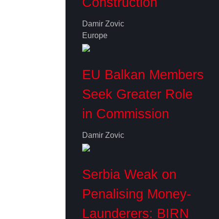
Construction
Damir Zovic
Europe
EU Balkan Members
Seek Greater Role
in Commission
Damir Zovic
Serbia Weak on
Penalising Money-
Launderers: BIRN