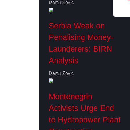
Damir Zovic
Serbia Weak on
Penalising Money-
Launderers: BIRN
Analysis
Damir Zovic
Montenegrin
Activists Urge End
to Hydropower Plant