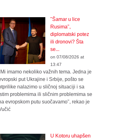
"Šamar u lice
Rusima",
diplomatski potez
ili dronovi? Šta
se...
on 07/08/2026 at
13:47
"Mi imamo nekoliko važnih tema. Jedna je
evropski put Ukrajine i Srbije, pošto se
otprilike nalazimo u sličnoj situaciji i sa
istim problemima ili sličnim problemima se
na evropskom putu suočavamo", rekao je
Vučić
U Kotoru uhapšen