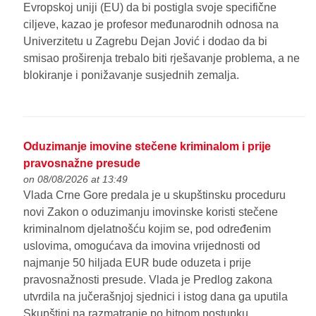
Evropskoj uniji (EU) da bi postigla svoje specifične
ciljeve, kazao je profesor međunarodnih odnosa na
Univerzitetu u Zagrebu Dejan Jović i dodao da bi
smisao proširenja trebalo biti rješavanje problema, a ne
blokiranje i ponižavanje susjednih zemalja.
Oduzimanje imovine stečene kriminalom i prije
pravosnažne presude
on 08/08/2026 at 13:49
Vlada Crne Gore predala je u skupštinsku proceduru
novi Zakon o oduzimanju imovinske koristi stečene
kriminalnom djelatnošću kojim se, pod određenim
uslovima, omogućava da imovina vrijednosti od
najmanje 50 hiljada EUR bude oduzeta i prije
pravosnažnosti presude. Vlada je Predlog zakona
utvrdila na jučerašnjoj sjednici i istog dana ga uputila
Skupštini na razmatranje po hitnom postupku.