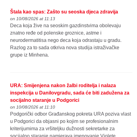
Štala kao spas: Zašto su seoska djeca zdravija
on 10/08/2026 at 11:13
Deca koja žive na seoskim gazdinstvima obolevaju
znatno ređe od polenske groznice, astme i
neurodermatitisa nego deca koja odrastaju u gradu.
Razlog za to sada otkriva nova studija istraživačke
grupe iz Minhena.
URA: Smijenjena nakon žalbi roditelja i nalaza
inspekcija u Danilovgradu, sada će biti zadužena za
socijalno staranje u Podgorici
on 10/08/2026 at 11:10
Podgorički odbor Građanskog pokreta URA poziva vlast
u Podgorici da objasni po kojim se profesionalnim
kriterijumima za vršiteljku dužnosti sekretarke za
socijalno staranje namjerava imenovanje Violete