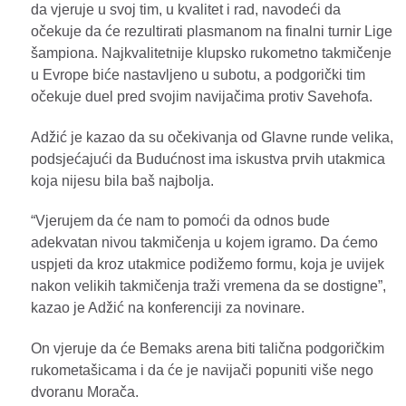
da vjeruje u svoj tim, u kvalitet i rad, navodeći da
očekuje da će rezultirati plasmanom na finalni turnir Lige
šampiona. Najkvalitetnije klupsko rukometno takmičenje
u Evrope biće nastavljeno u subotu, a podgorički tim
očekuje duel pred svojim navijačima protiv Savehofa.
Adžić je kazao da su očekivanja od Glavne runde velika,
podsjećajući da Budućnost ima iskustva prvih utakmica
koja nijesu bila baš najbolja.
“Vjerujem da će nam to pomoći da odnos bude
adekvatan nivou takmičenja u kojem igramo. Da ćemo
uspjeti da kroz utakmice podižemo formu, koja je uvijek
nakon velikih takmičenja traži vremena da se dostigne”,
kazao je Adžić na konferenciji za novinare.
On vjeruje da će Bemaks arena biti talična podgoričkim
rukometašicama i da će je navijači popuniti više nego
dvoranu Morača.