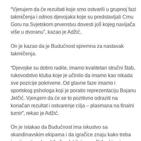
“Vjerujem da će rezultati koje smo ostvarili u grupnoj fazi
takmičenja i odnos djevojaka koje su predstavljali Crnu
Goru na Svjetskom prvenstvu dovesti još kojeg navijača
više u dvoranu”, kazao je Adžić.
On je kazao da je Budućnost spremna za nastavak
takmičenja.
“Djevojke su dobro radile, imamo kvalitetan stručni štab,
rukovodstvo kluba koje je učinilo da imamo kao nikada
sve pozicije pokrivene. Od glavne faze imamo i
sportskog pshologa koji je poratio reprezentaciju Bojanu
Jelčić. Vjerujem da će se to pozitivno odraziti na
konačan rezultat i ostvarenje cilja – plasmana na finalni
turnir”, rekao je Adžić.
On je istakao da Budućnost ima iskustvo sa
skandinavskim ekipama i da igračice znaju kako treba