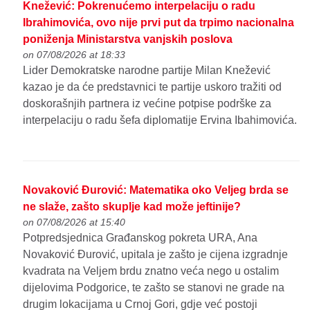
Knežević: Pokrenućemo interpelaciju o radu
Ibrahimovića, ovo nije prvi put da trpimo nacionalna
poniženja Ministarstva vanjskih poslova
on 07/08/2026 at 18:33
Lider Demokratske narodne partije Milan Knežević
kazao je da će predstavnici te partije uskoro tražiti od
doskorašnjih partnera iz većine potpise podrške za
interpelaciju o radu šefa diplomatije Ervina Ibahimovića.
Novaković Đurović: Matematika oko Veljeg brda se
ne slaže, zašto skuplje kad može jeftinije?
on 07/08/2026 at 15:40
Potpredsjednica Građanskog pokreta URA, Ana
Novaković Đurović, upitala je zašto je cijena izgradnje
kvadrata na Veljem brdu znatno veća nego u ostalim
dijelovima Podgorice, te zašto se stanovi ne grade na
drugim lokacijama u Crnoj Gori, gdje već postoji