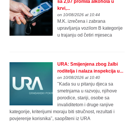
sa 2,07 promila alkohola u
krvi,...
on 10/08/2026 at 10:44
M.K. izrečena i zabrana
upravljanja vozilom B kategorije
u trajanju od četiri mjeseca
URA: Smijenjena zbog žalbi
roditelja i nalaza inspekcija u...
on 10/08/2026 at 10:40
"Kada su u pitanju djeca sa
smetnjama u razvoju, njihove
porodice, stariji, osobe sa
invaliditetom i druge ranjive
kategorije, kriterijumi moraju biti stručnost, rezultati i
povjerenje korisnika", saopšteni iz URA