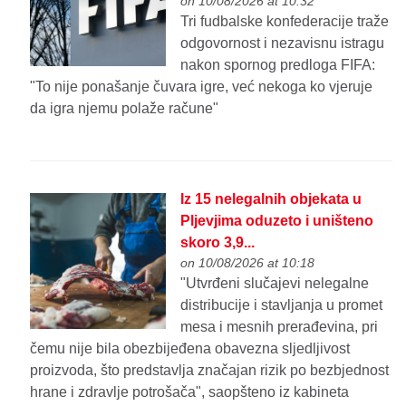
on 10/08/2026 at 10:32
Tri fudbalske konfederacije traže
odgovornost i nezavisnu istragu
nakon spornog predloga FIFA:
"To nije ponašanje čuvara igre, već nekoga ko vjeruje
da igra njemu polaže račune"
Iz 15 nelegalnih objekata u
Pljevjima oduzeto i uništeno
skoro 3,9...
on 10/08/2026 at 10:18
"Utvrđeni slučajevi nelegalne
distribucije i stavljanja u promet
mesa i mesnih prerađevina, pri
čemu nije bila obezbijeđena obavezna sljedljivost
proizvoda, što predstavlja značajan rizik po bezbjednost
hrane i zdravlje potrošača", saopšteno iz kabineta