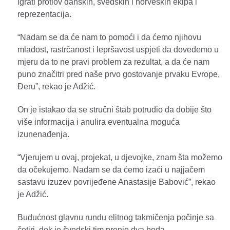
igrati protiov danskih, švedskih i norveških ekipa i
reprezentacija.
“Nadam se da će nam to pomoći i da ćemo njihovu
mladost, rastrčanost i lepršavost uspjeti da dovedemo u
mjeru da to ne pravi problem za rezultat, a da će nam
puno značitri pred naše prvo gostovanje prvaku Evrope,
Đeru”, rekao je Adžić.
On je istakao da se stručni štab potrudio da dobije što
više informacija i anulira eventualna moguća
izunenađenja.
“Vjerujem u ovaj, projekat, u djevojke, znam šta možemo
da očekujemo. Nadam se da ćemo izaći u najjačem
sastavu izuzev povrijeđene Anastasije Babović”, rekao
je Adžić.
Budućnost glavnu rundu elitnog takmičenja počinje sa
četiri, dok je švedski tim prenio dva boda.