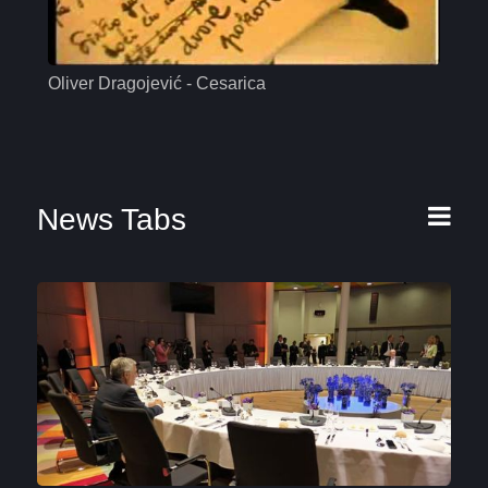
Oliver Dragojević - Cesarica
Mas
News Tabs