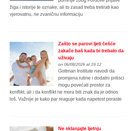
pominje zbog Fordove prijave
žiga i istorije te oznake, ali to zasad treba tretirati kao
vjerovatnu, ne zvaničnu informaciju
Zašto se parovi ljeti češće
zakače baš kada bi trebalo da
uživaju
on 06/08/2026 at 19:12
Gottman Institute navodi da
promjena rutine i dodatni pritisci
mogu povećati prostor za
konflikt, ali i da konflikt ne mora biti znak da je odnos
loš. Važnije je kako par reaguje kada napetost poraste
Ne sklanjajte ljetnju