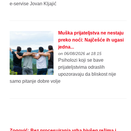
e-servise Jovan Kljajić
Muška prijateljstva ne nestaju
preko noći: Najčešće ih ugasi
jedna...
on 06/08/2026 at 18:15
Psiholozi koji se bave
prijateljstvima odraslih
upozoravaju da bliskost nije
samo pitanje dobre volje
Zogović: Bez procesuiranja vrha bivšeg režima i