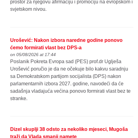
prostor za njegovu afirmaciju i promociju na evropskom i
svjetskom nivou.
Urošević: Nakon izbora naredne godine ponovo
ćemo formirati vlast bez DPS-a
on 05/08/2026 at 17:44
Poslanik Pokreta Evropa sad (PES) prof.dr Uglješa
Urošević poručio je da ne očekuje bilo kakvu saradnju
sa Demokratskom partijom socijalista (DPS) nakon
parlamentarnih izbora 2027. godine, navodeći da će
sadašnja vladajuća većina ponovo formirati vlast bez te
stranke.
Dizel skuplji 38 odsto za nekoliko mjeseci, Mugoša
traži da Vlada smanji namete