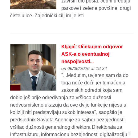
završili dio posla. Jedni uređuju
parkove i zelene površine, drugi
čiste ulice. Zajednički cilj im je isti
Kljajić: Očekujem odgovor
ASK-a o eventualnoj
nespojivosti...
on 06/08/2026 at 18:24
"...Međutim, uvjeren sam da do
toga neće doći, jer tumačenja
zakonskih odredbi koja sam
dobio još prije određivanja za vršioca dužnosti
nedvosmisleno ukazuju da ove dvije funkcije nijesu u
koliziji niti predstavljaju sukob interesa", saopštio je
predsjednik Savjeta Agencije za sajber bezbjednost i
vršilac dužnosti generalnog direktora Direktorata za
infrastrukturu, informacionu bezbjednost, digitalizaciju i