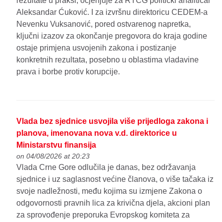
rezultate u praksi, ocjenjuje za RTCG politički analitičar
Aleksandar Ćuković. I za izvršnu direktoricu CEDEM-a
Nevenku Vuksanović, pored ostvarenog napretka,
ključni izazov za okončanje pregovora do kraja godine
ostaje primjena usvojenih zakona i postizanje
konkretnih rezultata, posebno u oblastima vladavine
prava i borbe protiv korupcije.
Vlada bez sjednice usvojila više prijedloga zakona i
planova, imenovana nova v.d. direktorice u
Ministarstvu finansija
on 04/08/2026 at 20:23
Vlada Crne Gore odlučila je danas, bez održavanja
sjednice i uz saglasnost većine članova, o više tačaka iz
svoje nadležnosti, među kojima su izmjene Zakona o
odgovornosti pravnih lica za krivična djela, akcioni plan
za sprovođenje preporuka Evropskog komiteta za