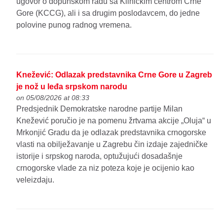
ugovor o dopunskom radu sa Kliničkim centrom Crne
Gore (KCCG), ali i sa drugim poslodavcem, do jedne
polovine punog radnog vremena.
Knežević: Odlazak predstavnika Crne Gore u Zagreb
je nož u leđa srpskom narodu
on 05/08/2026 at 08:33
Predsjednik Demokratske narodne partije Milan
Knežević poručio je na pomenu žrtvama akcije „Oluja“ u
Mrkonjić Gradu da je odlazak predstavnika crnogorske
vlasti na obilježavanje u Zagrebu čin izdaje zajedničke
istorije i srpskog naroda, optužujući dosadašnje
crnogorske vlade za niz poteza koje je ocijenio kao
veleizdaju.