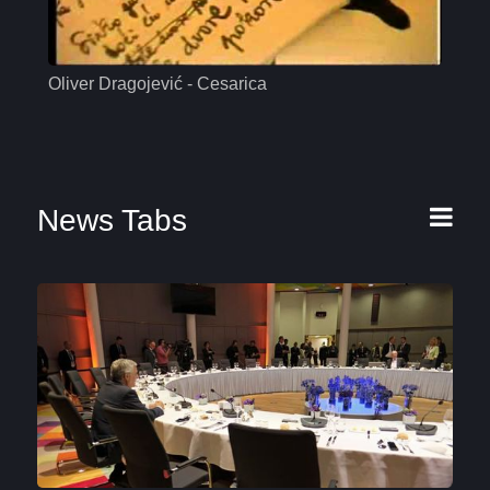
Oliver Dragojević - Cesarica
Mas
News Tabs