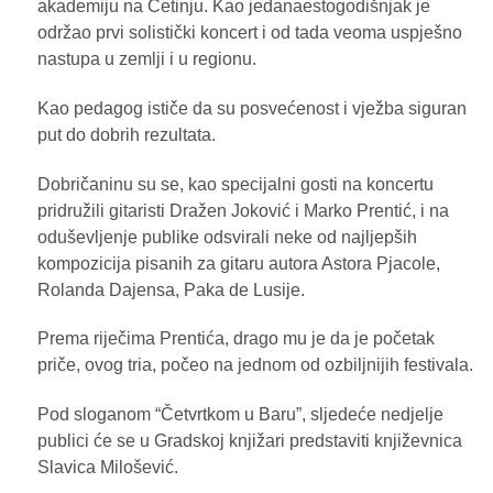
akademiju na Cetinju. Kao jedanaestogodišnjak je
održao prvi solistički koncert i od tada veoma uspješno
nastupa u zemlji i u regionu.
Kao pedagog ističe da su posvećenost i vježba siguran
put do dobrih rezultata.
Dobričaninu su se, kao specijalni gosti na koncertu
pridružili gitaristi Dražen Joković i Marko Prentić, i na
oduševljenje publike odsvirali neke od najljepših
kompozicija pisanih za gitaru autora Astora Pjacole,
Rolanda Dajensa, Paka de Lusije.
Prema riječima Prentića, drago mu je da je početak
priče, ovog tria, počeo na jednom od ozbiljnijih festivala.
Pod sloganom “Četvrtkom u Baru”, sljedeće nedjelje
publici će se u Gradskoj knjižari predstaviti književnica
Slavica Milošević.