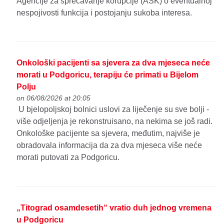
Agencije za sprečavanje korupcije (ASK) o eventualnoj
nespojivosti funkcija i postojanju sukoba interesa.
Onkološki pacijenti sa sjevera za dva mjeseca neće
morati u Podgoricu, terapiju će primati u Bijelom
Polju
on 06/08/2026 at 20:05
U bjelopoljskoj bolnici uslovi za liječenje su sve bolji -
više odjeljenja je rekonstruisano, na nekima se još radi.
Onkološke pacijente sa sjevera, međutim, najviše je
obradovala informacija da za dva mjeseca više neće
morati putovati za Podgoricu.
„Titograd osamdesetih“ vratio duh jednog vremena
u Podgoricu