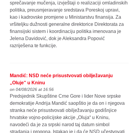
sprečavanje mučenja, izvještaji o realizaciji omladinskih
politika, preusmjeravanje sredstava Poreskoj upravi,
kao i kadrovske promjene u Ministarstvu finansija. Za
vršiteljku dužnosti generalne direktorice Direktorata za
finansijski sistem i koordinaciju politika imenovana je
Jelena Davidović, dok je Aleksandra Popović
razriješena te funkcije.
Mandić: NSD neće prisustvovati obilježavanju
„Oluje“ u Kninu
on 04/08/2026 at 16:56
Predsjednik Skupštine Crne Gore i lider Nove srpske
demokratije Andrija Mandić saopštio je da on i njegova
stranka neće prisustvovati obilježavanju godišnjice
hrvatske vojno-policijske akcije „Oluja“ u Kninu,
navodeći da je za srpski narod taj datum simbol
stradanja i progona. Istakao je i da će NSD učestvovati