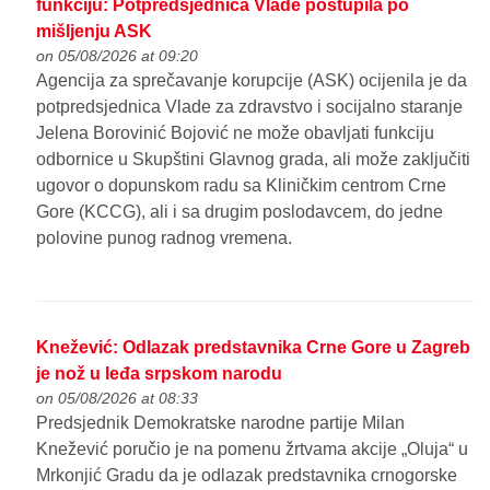
funkciju: Potpredsjednica Vlade postupila po
mišljenju ASK
on 05/08/2026 at 09:20
Agencija za sprečavanje korupcije (ASK) ocijenila je da
potpredsjednica Vlade za zdravstvo i socijalno staranje
Jelena Borovinić Bojović ne može obavljati funkciju
odbornice u Skupštini Glavnog grada, ali može zaključiti
ugovor o dopunskom radu sa Kliničkim centrom Crne
Gore (KCCG), ali i sa drugim poslodavcem, do jedne
polovine punog radnog vremena.
Knežević: Odlazak predstavnika Crne Gore u Zagreb
je nož u leđa srpskom narodu
on 05/08/2026 at 08:33
Predsjednik Demokratske narodne partije Milan
Knežević poručio je na pomenu žrtvama akcije „Oluja“ u
Mrkonjić Gradu da je odlazak predstavnika crnogorske