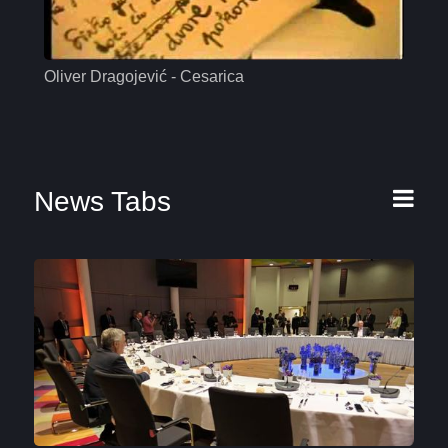
Oliver Dragojević - Cesarica
Mas
News Tabs