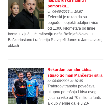
napala rusku naftnu i
pomorsku...
on 06/08/2026 at 19:57
Zelenski je rekao da su
pogođeni objekti udaljeni više
od 1.300 kilometara od linije
fronta, uključujući rafineriju nafte Bašnjeft-Novoil u
Baškortostanu i rafineriju Slavnjeft-Janos u Jaroslavskoj
oblasti
Rekordan transfer Lidsa -
stigao golman Mančester sitija
on 06/08/2026 at 19:45
Trafordov transfer povećava
ukupnu potrošnju Lidsa ovog
ljeta na više od 70 miliona funti,
a klub vjeruje da je u 23-