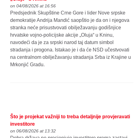
on 04/08/2026 at 16:56
Predsjednik Skupštine Crne Gore i lider Nove srpske
demokratije Andrija Mandić saopštio je da on i njegova
stranka neće prisustvovati obilježavanju godišnjice
hrvatske vojno-policijske akcije „Oluja“ u Kninu,
navodeći da je za srpski narod taj datum simbol
stradanja i progona. Istakao je i da će NSD učestvovati
na centralnom obilježavanju stradanja Srba iz Krajine u
Mrkonjić Gradu.
Što je projekat važniji to treba detaljnije provjeravati
investitore
on 06/08/2026 at 13:32
Dobra država ne procjenjuje investitore prema zastavi