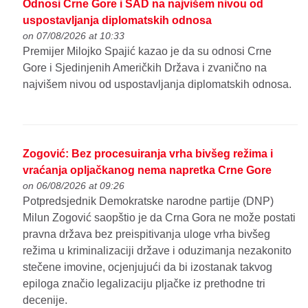
Odnosi Crne Gore i SAD na najvišem nivou od
uspostavljanja diplomatskih odnosa
on 07/08/2026 at 10:33
Premijer Milojko Spajić kazao je da su odnosi Crne
Gore i Sjedinjenih Američkih Država i zvanično na
najvišem nivou od uspostavljanja diplomatskih odnosa.
Zogović: Bez procesuiranja vrha bivšeg režima i
vraćanja opljačkanog nema napretka Crne Gore
on 06/08/2026 at 09:26
Potpredsjednik Demokratske narodne partije (DNP)
Milun Zogović saopštio je da Crna Gora ne može postati
pravna država bez preispitivanja uloge vrha bivšeg
režima u kriminalizaciji države i oduzimanja nezakonito
stečene imovine, ocjenjujući da bi izostanak takvog
epiloga značio legalizaciju pljačke iz prethodne tri
decenije.