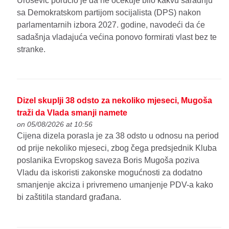
Urošević poručio je da ne očekuje bilo kakvu saradnju
sa Demokratskom partijom socijalista (DPS) nakon
parlamentarnih izbora 2027. godine, navodeći da će
sadašnja vladajuća većina ponovo formirati vlast bez te
stranke.
Dizel skuplji 38 odsto za nekoliko mjeseci, Mugoša
traži da Vlada smanji namete
on 05/08/2026 at 10:56
Cijena dizela porasla je za 38 odsto u odnosu na period
od prije nekoliko mjeseci, zbog čega predsjednik Kluba
poslanika Evropskog saveza Boris Mugoša poziva
Vladu da iskoristi zakonske mogućnosti za dodatno
smanjenje akciza i privremeno umanjenje PDV-a kako
bi zaštitila standard građana.