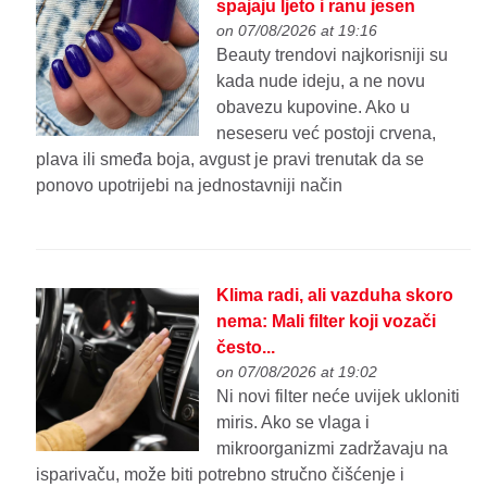
spajaju ljeto i ranu jesen
on 07/08/2026 at 19:16
Beauty trendovi najkorisniji su
kada nude ideju, a ne novu
obavezu kupovine. Ako u
neseseru već postoji crvena,
plava ili smeđa boja, avgust je pravi trenutak da se
ponovo upotrijebi na jednostavniji način
Klima radi, ali vazduha skoro
nema: Mali filter koji vozači
često...
on 07/08/2026 at 19:02
Ni novi filter neće uvijek ukloniti
miris. Ako se vlaga i
mikroorganizmi zadržavaju na
isparivaču, može biti potrebno stručno čišćenje i