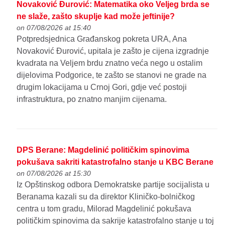
Novaković Đurović: Matematika oko Veljeg brda se
ne slaže, zašto skuplje kad može jeftinije?
on 07/08/2026 at 15:40
Potpredsjednica Građanskog pokreta URA, Ana
Novaković Đurović, upitala je zašto je cijena izgradnje
kvadrata na Veljem brdu znatno veća nego u ostalim
dijelovima Podgorice, te zašto se stanovi ne grade na
drugim lokacijama u Crnoj Gori, gdje već postoji
infrastruktura, po znatno manjim cijenama.
DPS Berane: Magdelinić političkim spinovima
pokušava sakriti katastrofalno stanje u KBC Berane
on 07/08/2026 at 15:30
Iz Opštinskog odbora Demokratske partije socijalista u
Beranama kazali su da direktor Kliničko-bolničkog
centra u tom gradu, Milorad Magdelinić pokušava
političkim spinovima da sakrije katastrofalno stanje u toj