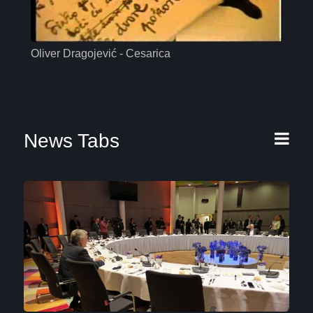
Oliver Dragojević - Cesarica
Mas
News Tabs