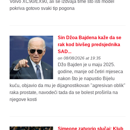
Volvo XC90/EX90, ali se izdvaja time što isti model
pokriva gotovo svaki tip pogona
Sin Džoa Bajdena kaže da se
rak kod bivšeg predsjednika
SAD...
on 08/08/2026 at 19:35
Džo Bajden je u maju 2025.
godine, manje od četiri mjeseca
nakon što je napustio Bijelu
kuću, objavio da mu je dijagnostikovan "agresivan oblik"
raka prostate, navodeći tada da se bolest proširila na
njegove kosti
Simeone zatvorio slučaj: Klub