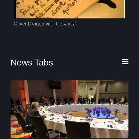
Oliver Dragojević - Cesarica
Mas
News Tabs