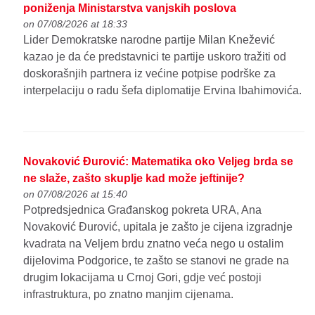
poniženja Ministarstva vanjskih poslova
on 07/08/2026 at 18:33
Lider Demokratske narodne partije Milan Knežević
kazao je da će predstavnici te partije uskoro tražiti od
doskorašnjih partnera iz većine potpise podrške za
interpelaciju o radu šefa diplomatije Ervina Ibahimovića.
Novaković Đurović: Matematika oko Veljeg brda se
ne slaže, zašto skuplje kad može jeftinije?
on 07/08/2026 at 15:40
Potpredsjednica Građanskog pokreta URA, Ana
Novaković Đurović, upitala je zašto je cijena izgradnje
kvadrata na Veljem brdu znatno veća nego u ostalim
dijelovima Podgorice, te zašto se stanovi ne grade na
drugim lokacijama u Crnoj Gori, gdje već postoji
infrastruktura, po znatno manjim cijenama.