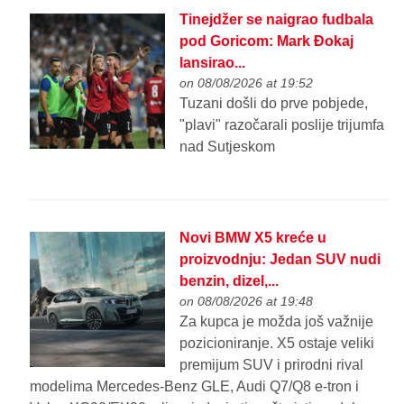
Tinejdžer se naigrao fudbala
pod Goricom: Mark Đokaj
lansirao...
on 08/08/2026 at 19:52
Tuzani došli do prve pobjede,
"plavi" razočarali poslije trijumfa
nad Sutjeskom
Novi BMW X5 kreće u
proizvodnju: Jedan SUV nudi
benzin, dizel,...
on 08/08/2026 at 19:48
Za kupca je možda još važnije
pozicioniranje. X5 ostaje veliki
premijum SUV i prirodni rival
modelima Mercedes-Benz GLE, Audi Q7/Q8 e-tron i