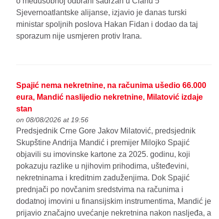
o međusobnoj odbrani sadržan u Članu 5
Sjevernoatlantske alijanse, izjavio je danas turski
ministar spoljnih poslova Hakan Fidan i dodao da taj
sporazum nije usmjeren protiv Irana.
Spajić nema nekretnine, na računima ušedio 66.000
eura, Mandić naslijedio nekretnine, Milatović izdaje
stan
on 08/08/2026 at 19:56
Predsjednik Crne Gore Jakov Milatović, predsjednik
Skupštine Andrija Mandić i premijer Milojko Spajić
objavili su imovinske kartone za 2025. godinu, koji
pokazuju razlike u njihovim prihodima, ušteđevini,
nekretninama i kreditnim zaduženjima. Dok Spajić
prednjači po novčanim sredstvima na računima i
dodatnoj imovini u finansijskim instrumentima, Mandić je
prijavio značajno uvećanje nekretnina nakon nasljeđa, a