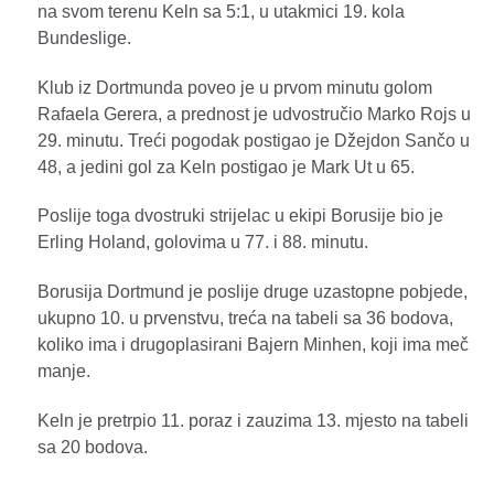
na svom terenu Keln sa 5:1, u utakmici 19. kola
Bundeslige.
Klub iz Dortmunda poveo je u prvom minutu golom
Rafaela Gerera, a prednost je udvostručio Marko Rojs u
29. minutu. Treći pogodak postigao je Džejdon Sančo u
48, a jedini gol za Keln postigao je Mark Ut u 65.
Poslije toga dvostruki strijelac u ekipi Borusije bio je
Erling Holand, golovima u 77. i 88. minutu.
Borusija Dortmund je poslije druge uzastopne pobjede,
ukupno 10. u prvenstvu, treća na tabeli sa 36 bodova,
koliko ima i drugoplasirani Bajern Minhen, koji ima meč
manje.
Keln je pretrpio 11. poraz i zauzima 13. mjesto na tabeli
sa 20 bodova.