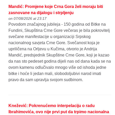
Mandić: Promjene koje Crna Gora želi moraju biti
zasnovane na dijalogu i strpljenju
on 07/08/2026 at 23:17
Povodom značajnog jubileja - 150 godina od Bitke na
Fundini, Skupština Crne Gore večeras je bila pokrovitelj
svečane manifestacije u organizaciji Srpskog
nacionalnog savjeta Crne Gore. Svečanost koja je
upriličena na Orljevu u Kučima, otvorio je Andrija
Mandić, predsjednik Skupštine Crne Gore, koji je kazao
da nas sto pedeset godina dijeli nas od dana kada se na
ovom kamenu odlučivalo mnogo više od ishoda jedne
bitke i hoće li jedan mali, slobodoljubivi narod imati
pravo da sam upravlja svojom sudbinom.
Knežević: Pokrenućemo interpelaciju o radu
Ibrahimovića, ovo nije prvi put da trpimo nacionalna