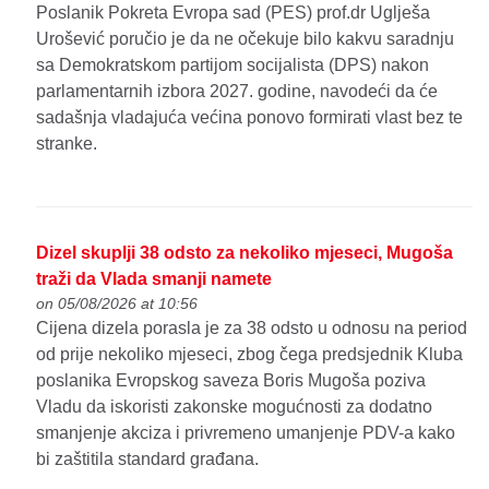
Poslanik Pokreta Evropa sad (PES) prof.dr Uglješa
Urošević poručio je da ne očekuje bilo kakvu saradnju
sa Demokratskom partijom socijalista (DPS) nakon
parlamentarnih izbora 2027. godine, navodeći da će
sadašnja vladajuća većina ponovo formirati vlast bez te
stranke.
Dizel skuplji 38 odsto za nekoliko mjeseci, Mugoša
traži da Vlada smanji namete
on 05/08/2026 at 10:56
Cijena dizela porasla je za 38 odsto u odnosu na period
od prije nekoliko mjeseci, zbog čega predsjednik Kluba
poslanika Evropskog saveza Boris Mugoša poziva
Vladu da iskoristi zakonske mogućnosti za dodatno
smanjenje akciza i privremeno umanjenje PDV-a kako
bi zaštitila standard građana.