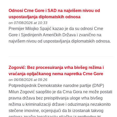
Odnosi Crne Gore i SAD na najvišem nivou od
uspostavljanja diplomatskih odnosa
on 07/08/2026 at 10:33
Premijer Milojko Spajić kazao je da su odnosi Crne
Gore i Sjedinjenih Američkih Država i zvanično na
najvišem nivou od uspostavljanja diplomatskih odnosa.
Zogović: Bez procesuiranja vrha bivšeg režima i
vraćanja opljačkanog nema napretka Crne Gore
on 06/08/2026 at 09:26
Potpredsjednik Demokratske narodne partije (DNP)
Milun Zogović saopštio je da Crna Gora ne može postati
pravna država bez preispitivanja uloge vrha bivšeg
režima u kriminalizaciji države i oduzimanja nezakonito
stečene imovine, ocjenjujući da bi izostanak takvog
epiloga značio legalizaciju pljačke iz prethodne tri