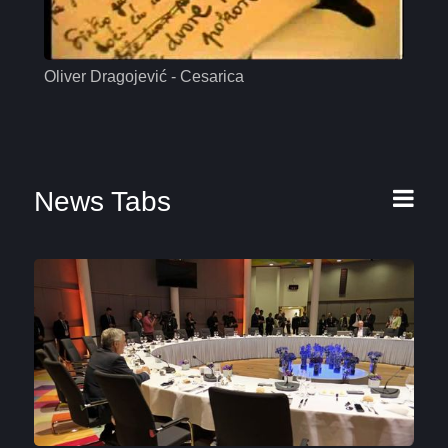
Oliver Dragojević - Cesarica
Mas
News Tabs