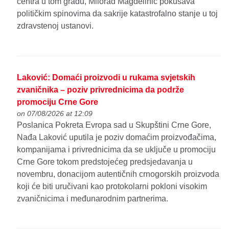
centra u tom gradu, Milorad Magdelinić pokušava
političkim spinovima da sakrije katastrofalno stanje u toj
zdravstenoj ustanovi.
Laković: Domaći proizvodi u rukama svjetskih
zvaničnika – poziv privrednicima da podrže
promociju Crne Gore
on 07/08/2026 at 12:09
Poslanica Pokreta Evropa sad u Skupštini Crne Gore,
Nađa Laković uputila je poziv domaćim proizvođačima,
kompanijama i privrednicima da se uključe u promociju
Crne Gore tokom predstojećeg predsjedavanja u
novembru, donacijom autentičnih crnogorskih proizvoda
koji će biti uručivani kao protokolarni pokloni visokim
zvaničnicima i međunarodnim partnerima.