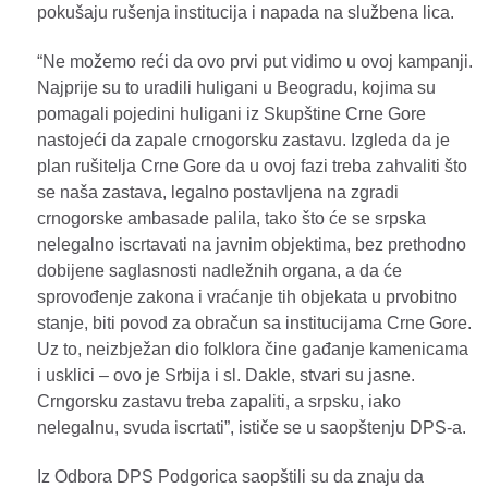
pokušaju rušenja institucija i napada na službena lica.
“Ne možemo reći da ovo prvi put vidimo u ovoj kampanji.
Najprije su to uradili huligani u Beogradu, kojima su
pomagali pojedini huligani iz Skupštine Crne Gore
nastojeći da zapale crnogorsku zastavu. Izgleda da je
plan rušitelja Crne Gore da u ovoj fazi treba zahvaliti što
se naša zastava, legalno postavljena na zgradi
crnogorske ambasade palila, tako što će se srpska
nelegalno iscrtavati na javnim objektima, bez prethodno
dobijene saglasnosti nadležnih organa, a da će
sprovođenje zakona i vraćanje tih objekata u prvobitno
stanje, biti povod za obračun sa institucijama Crne Gore.
Uz to, neizbježan dio folklora čine gađanje kamenicama
i usklici – ovo je Srbija i sl. Dakle, stvari su jasne.
Crngorsku zastavu treba zapaliti, a srpsku, iako
nelegalnu, svuda iscrtati”, ističe se u saopštenju DPS-a.
Iz Odbora DPS Podgorica saopštili su da znaju da