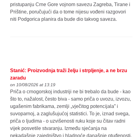
pristupanju Crne Gore vojnom savezu Zagreba, Tirane i
Prištine, poručujući da o tome nijesu vođeni razgovori
niti Podgorica planira da bude dio takvog saveza.
Stanić: Proizvodnja traži želju i strpljenje, a ne brzu
zaradu
on 10/08/2026 at 13:19
Priča o crnogorskoj industriji ne bi trebalo da bude - kao
što to, nažalost, često biva - samo priča o uvozu, izvozu,
ugašenim fabrikama, zemlji „vječitog potencijala” i
suvoparnoj, a zaglušujućoj statistici. To je, iznad svega,
priča o ljudima - o uzvišenosti ruku koje su čitav radni
vijek posvetile stvaranju. Između sjećanja na
nekadašnje zajedništvo i hladnoće današnje otuđenosti,