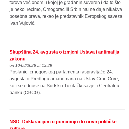
torova već onom u kojoj je graďanin suveren i da to što
je neko, recimo, Crnogorac ili Srbin mu ne daje nikakva
posebna prava, rekao je predstavnik Evropskog saveza
Ivan Vujović.
Skupština 24. avgusta o izmjeni Ustava i antimafija
zakonu
on 10/08/2026 at 13:29
Poslanici crnogorskog parlamenta raspravljaće 24.
avgusta o Predlogu amandmana na Ustav Crne Gore,
koji se odnose na Sudski i Tužilački savjet i Centralnu
banku (CBCG).
NSD: Deklaracijom o pomirenju do nove političke
kulture