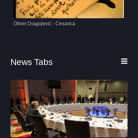
Oliver Dragojević - Cesarica
Mas
News Tabs