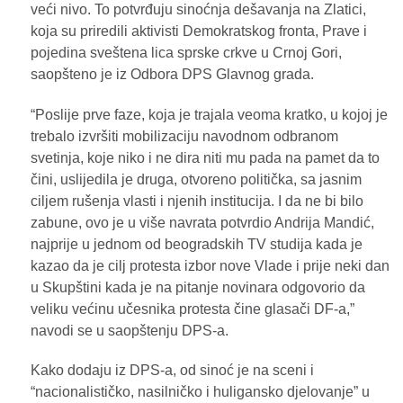
veći nivo. To potvrđuju sinoćnja dešavanja na Zlatici,
koja su priredili aktivisti Demokratskog fronta, Prave i
pojedina sveštena lica sprske crkve u Crnoj Gori,
saopšteno je iz Odbora DPS Glavnog grada.
“Poslije prve faze, koja je trajala veoma kratko, u kojoj je
trebalo izvršiti mobilizaciju navodnom odbranom
svetinja, koje niko i ne dira niti mu pada na pamet da to
čini, uslijedila je druga, otvoreno politička, sa jasnim
ciljem rušenja vlasti i njenih institucija. I da ne bi bilo
zabune, ovo je u više navrata potvrdio Andrija Mandić,
najprije u jednom od beogradskih TV studija kada je
kazao da je cilj protesta izbor nove Vlade i prije neki dan
u Skupštini kada je na pitanje novinara odgovorio da
veliku većinu učesnika protesta čine glasači DF-a,”
navodi se u saopštenju DPS-a.
Kako dodaju iz DPS-a, od sinoć je na sceni i
“nacionalističko, nasilničko i huligansko djelovanje” u