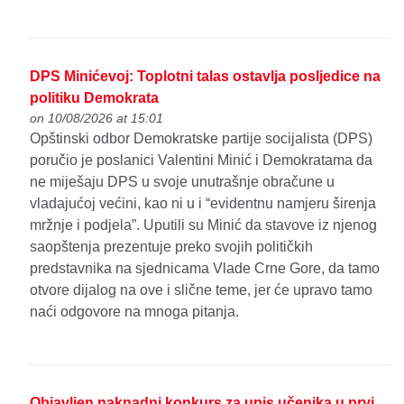
DPS Minićevoj: Toplotni talas ostavlja posljedice na
politiku Demokrata
on 10/08/2026 at 15:01
Opštinski odbor Demokratske partije socijalista (DPS)
poručio je poslanici Valentini Minić i Demokratama da
ne miješaju DPS u svoje unutrašnje obračune u
vladajućoj većini, kao ni u i “evidentnu namjeru širenja
mržnje i podjela”. Uputili su Minić da stavove iz njenog
saopštenja prezentuje preko svojih političkih
predstavnika na sjednicama Vlade Crne Gore, da tamo
otvore dijalog na ove i slične teme, jer će upravo tamo
naći odgovore na mnoga pitanja.
Objavljen naknadni konkurs za upis učenika u prvi