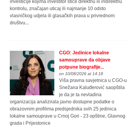
investicije kojima investitor stiče direktnu ili indirektnu
kontrolu, značajan uticaj ili najmanje 10 odsto
vlasničkog udjela ili glasačkih prava u privrednom
društvu...
CGO: Jedinice lokalne
samouprave da objave
potpune biografije...
on 10/08/2026 at 14:18
Viša pravna savjetnica u CGO-u
Snežana Kaluđerović saopštila
je da je ta nevladina
organizacija analizirala javno dostupne podatke o
obrazovnim profilima predsjednika svih 25 jedinica
lokalne samouprave u Crnoj Gori - 23 opštine, Glavnog
grada i Prijestonice