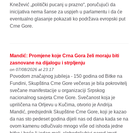
Knežević „politički pucanj u prazno“, poručujući da
inicijativa nema šanse za uspjeh u parlamentu i da će
eventualno glasanje pokazati ko podržava evropski put
Crne Gore.
Mandić: Promjene koje Crna Gora želi moraju biti
zasnovane na dijalogu i strpljenju
on 07/08/2026 at 23:17
Povodom značajnog jubileja - 150 godina od Bitke na
Fundini, Skupština Crne Gore večeras je bila pokrovitelj
svečane manifestacije u organizaciji Srpskog
nacionalnog savjeta Crne Gore. Svečanost koja je
upriličena na Orljevu u Kučima, otvorio je Andrija
Mandić, predsjednik Skupštine Crne Gore, koji je kazao
da nas sto pedeset godina dijeli nas od dana kada se na
ovom kamenu odlučivalo mnogo više od ishoda jedne