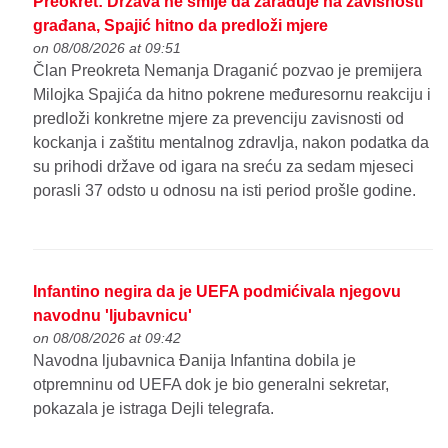
Preokret: Država ne smije da zarađuje na zavisnosti
građana, Spajić hitno da predloži mjere
on 08/08/2026 at 09:51
Član Preokreta Nemanja Draganić pozvao je premijera
Milojka Spajića da hitno pokrene međuresornu reakciju i
predloži konkretne mjere za prevenciju zavisnosti od
kockanja i zaštitu mentalnog zdravlja, nakon podatka da
su prihodi države od igara na sreću za sedam mjeseci
porasli 37 odsto u odnosu na isti period prošle godine.
Infantino negira da je UEFA podmićivala njegovu
navodnu 'ljubavnicu'
on 08/08/2026 at 09:42
Navodna ljubavnica Đanija Infantina dobila je
otpremninu od UEFA dok je bio generalni sekretar,
pokazala je istraga Dejli telegrafa.