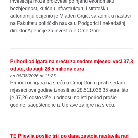
investicija može proizvesti po njenu ekonomsku
bezbjednost, kritičnu infrastrukturu i stratešku
autonomiju ocijenio je Mladen Grgić, saradnik u nastavi
na Fakultetu političkih nauka u Podgorici i nekadašnji
direktor Agencije za investicije Crne Gore.
Prihodi od igara na sreću za sedam mjeseci veći 37,3
odsto, dostigli 28,5 miliona eura
on 06/08/2026 at 13:25
Prihodi od igara na sreću u Crnoj Gori u prvih sedam
mjeseci ove godine iznosili su 28.511.036,35 eura, što
je 37,26 odsto više u odnosu na isti period prošle
godine, saopšteno je iz Uprave za igre na sreću.
TE Pljevlja poslije tri i po dana zastoja nastavila rad