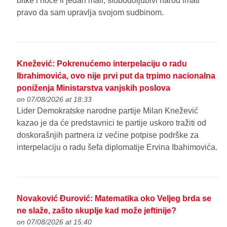
bitke i hoće li jedan mali, slobodoljubivi narod imati
pravo da sam upravlja svojom sudbinom.
Knežević: Pokrenućemo interpelaciju o radu
Ibrahimovića, ovo nije prvi put da trpimo nacionalna
poniženja Ministarstva vanjskih poslova
on 07/08/2026 at 18:33
Lider Demokratske narodne partije Milan Knežević
kazao je da će predstavnici te partije uskoro tražiti od
doskorašnjih partnera iz većine potpise podrške za
interpelaciju o radu šefa diplomatije Ervina Ibahimovića.
Novaković Đurović: Matematika oko Veljeg brda se
ne slaže, zašto skuplje kad može jeftinije?
on 07/08/2026 at 15:40