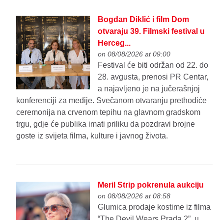
Bogdan Diklić i film Dom
otvaraju 39. Filmski festival u
Herceg...
on 08/08/2026 at 09:00
Festival će biti održan od 22. do
28. avgusta, prenosi PR Centar,
a najavljeno je na jučerašnjoj
konferenciji za medije. Svečanom otvaranju prethodiće
ceremonija na crvenom tepihu na glavnom gradskom
trgu, gdje će publika imati priliku da pozdravi brojne
goste iz svijeta filma, kulture i javnog života.
Meril Strip pokrenula aukciju
on 08/08/2026 at 08:58
Glumica prodaje kostime iz filma
“The Devil Wears Prada 2”, u