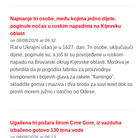
Najmanje tri osobe, među kojima jedno dijete,
poginule noćas u ruskim napadima na Kijevsku
oblast
on 08/08/2026 at 09:32
Rat u Ukrajini ušao je u 1627. dan. Tri osobe, uključujući
dijete, poginule su, a još tri su povrijeđene u ruskom
napadu na Brovarski okrug Kijevske oblasti. Moskva je
potvrdila da je pogodila fabriku za proizvodnju
komponenti i bojevih glava za rakete "flamingo",
skladište goriva i maziva i dva broda za suvi teret dok su
plovili morem južno i istočno od Odese.
Ugašena tri požara širom Crne Gore, iz vazduha
izbačeno gotovo 130 tona vode
on 08/08/2026 at 09:13