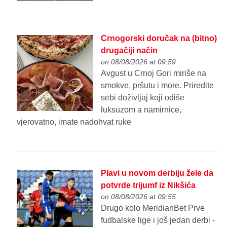
Crnogorski doručak na (bitno)
drugačiji način
on 08/08/2026 at 09:59
Avgust u Crnoj Gori miriše na
smokve, pršutu i more. Priredite
sebi doživljaj koji odiše
luksuzom a namirnice,
vjerovatno, imate nadohvat ruke
Plavi u novom derbiju žele da
potvrde trijumf iz Nikšića
on 08/08/2026 at 09:55
Drugo kolo MeridianBet Prve
fudbalske lige i još jedan derbi -