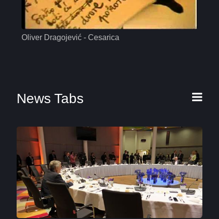
Oliver Dragojević - Cesarica
Mas
News Tabs