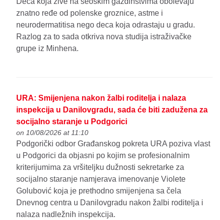
Deca koja žive na seoskim gazdinstvima obolevaju
znatno ređe od polenske groznice, astme i
neurodermatitisa nego deca koja odrastaju u gradu.
Razlog za to sada otkriva nova studija istraživačke
grupe iz Minhena.
URA: Smijenjena nakon žalbi roditelja i nalaza
inspekcija u Danilovgradu, sada će biti zadužena za
socijalno staranje u Podgorici
on 10/08/2026 at 11:10
Podgorički odbor Građanskog pokreta URA poziva vlast
u Podgorici da objasni po kojim se profesionalnim
kriterijumima za vršiteljku dužnosti sekretarke za
socijalno staranje namjerava imenovanje Violete
Golubović koja je prethodno smijenjena sa čela
Dnevnog centra u Danilovgradu nakon žalbi roditelja i
nalaza nadležnih inspekcija.