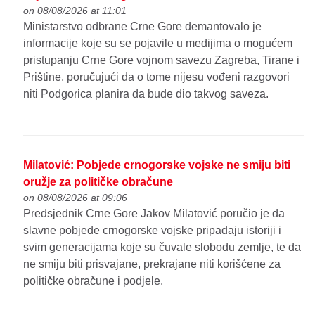
on 08/08/2026 at 11:01
Ministarstvo odbrane Crne Gore demantovalo je
informacije koje su se pojavile u medijima o mogućem
pristupanju Crne Gore vojnom savezu Zagreba, Tirane i
Prištine, poručujući da o tome nijesu vođeni razgovori
niti Podgorica planira da bude dio takvog saveza.
Milatović: Pobjede crnogorske vojske ne smiju biti
oružje za političke obračune
on 08/08/2026 at 09:06
Predsjednik Crne Gore Jakov Milatović poručio je da
slavne pobjede crnogorske vojske pripadaju istoriji i
svim generacijama koje su čuvale slobodu zemlje, te da
ne smiju biti prisvajane, prekrajane niti korišćene za
političke obračune i podjele.