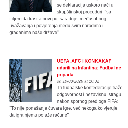
se deklaracija uskoro naći u
skupštinskoj proceduri, "sa
ciljem da trasira novi put saradnje, međusobnog
uvažavanja i povjerenja među svim narodima i
građanima naše države"
UEFA, AFC i KONKAKAF
udarili na Infantina: Fudbal ne
pripada...
on 10/08/2026 at 10:32
Tri fudbalske konfederacije traže
odgovornost i nezavisnu istragu
nakon spornog predloga FIFA:
"To nije ponašanje čuvara igre, već nekoga ko vjeruje
da igra njemu polaže račune"