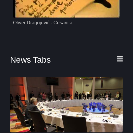
Oliver Dragojević - Cesarica
Mas
News Tabs