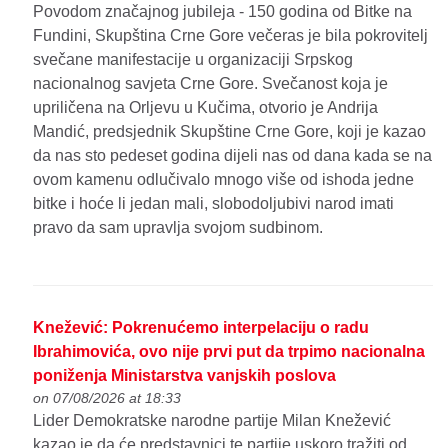
Povodom značajnog jubileja - 150 godina od Bitke na
Fundini, Skupština Crne Gore večeras je bila pokrovitelj
svečane manifestacije u organizaciji Srpskog
nacionalnog savjeta Crne Gore. Svečanost koja je
upriličena na Orljevu u Kučima, otvorio je Andrija
Mandić, predsjednik Skupštine Crne Gore, koji je kazao
da nas sto pedeset godina dijeli nas od dana kada se na
ovom kamenu odlučivalo mnogo više od ishoda jedne
bitke i hoće li jedan mali, slobodoljubivi narod imati
pravo da sam upravlja svojom sudbinom.
Knežević: Pokrenućemo interpelaciju o radu
Ibrahimovića, ovo nije prvi put da trpimo nacionalna
poniženja Ministarstva vanjskih poslova
on 07/08/2026 at 18:33
Lider Demokratske narodne partije Milan Knežević
kazao je da će predstavnici te partije uskoro tražiti od