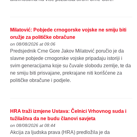
Milatović: Pobjede crnogorske vojske ne smiju biti
oružje za političke obračune
on 08/08/2026 at 09:06
Predsjednik Crne Gore Jakov Milatović poručio je da
slavne pobjede crnogorske vojske pripadaju istoriji i
svim generacijama koje su čuvale slobodu zemlje, te da
ne smiju biti prisvajane, prekrajane niti korišćene za
političke obračune i podjele.
HRA traži izmjene Ustava: Čelnici Vrhovnog suda i
tužilaštva da ne budu članovi savjeta
on 08/08/2026 at 08:44
Akcija za ljudska prava (HRA) predložila je da