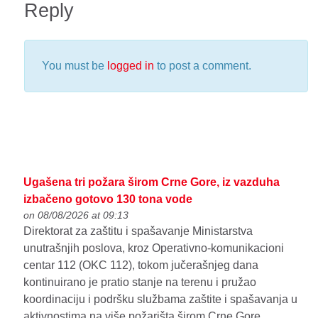
Reply
You must be
logged in
to post a comment.
Ugašena tri požara širom Crne Gore, iz vazduha
izbačeno gotovo 130 tona vode
on 08/08/2026 at 09:13
Direktorat za zaštitu i spašavanje Ministarstva
unutrašnjih poslova, kroz Operativno-komunikacioni
centar 112 (OKC 112), tokom jučerašnjeg dana
kontinuirano je pratio stanje na terenu i pružao
koordinaciju i podršku službama zaštite i spašavanja u
aktivnostima na više požarišta širom Crne Gore.