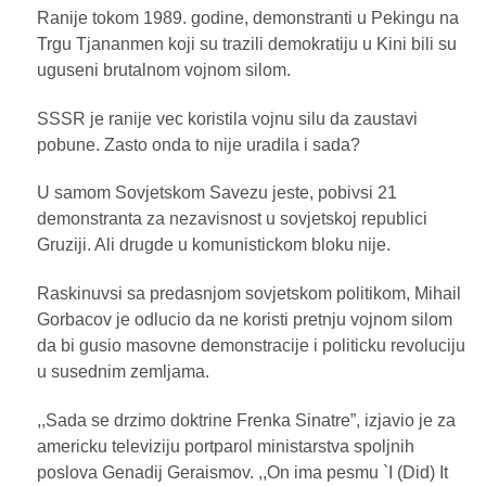
Ranije tokom 1989. godine, demonstranti u Pekingu na
Trgu Tjananmen koji su trazili demokratiju u Kini bili su
uguseni brutalnom vojnom silom.
SSSR je ranije vec koristila vojnu silu da zaustavi
pobune. Zasto onda to nije uradila i sada?
U samom Sovjetskom Savezu jeste, pobivsi 21
demonstranta za nezavisnost u sovjetskoj republici
Gruziji. Ali drugde u komunistickom bloku nije.
Raskinuvsi sa predasnjom sovjetskom politikom, Mihail
Gorbacov je odlucio da ne koristi pretnju vojnom silom
da bi gusio masovne demonstracije i politicku revoluciju
u susednim zemljama.
,,Sada se drzimo doktrine Frenka Sinatre”, izjavio je za
americku televiziju portparol ministarstva spoljnih
poslova Genadij Geraismov. ,,On ima pesmu `I (Did) It