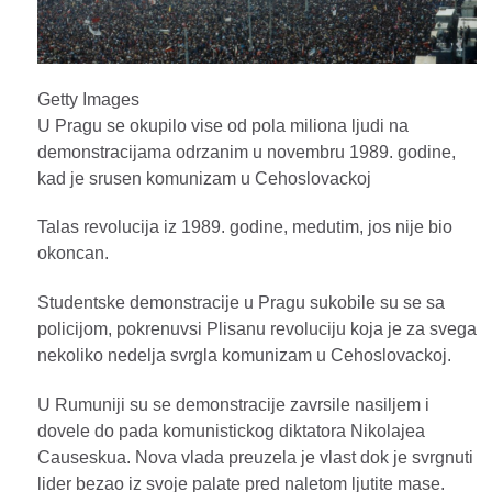
Getty Images
U Pragu se okupilo vise od pola miliona ljudi na
demonstracijama odrzanim u novembru 1989. godine,
kad je srusen komunizam u Cehoslovackoj
Talas revolucija iz 1989. godine, medutim, jos nije bio
okoncan.
Studentske demonstracije u Pragu sukobile su se sa
policijom, pokrenuvsi Plisanu revoluciju koja je za svega
nekoliko nedelja svrgla komunizam u Cehoslovackoj.
U Rumuniji su se demonstracije zavrsile nasiljem i
dovele do pada komunistickog diktatora Nikolajea
Causeskua. Nova vlada preuzela je vlast dok je svrgnuti
lider bezao iz svoje palate pred naletom ljutite mase.