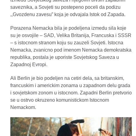
saveznika, a Sovjeti su postepeno poceli da podizu
,,Gvozdenu zavesu” koja je odvajala Istok od Zapada.
Porazena Nemacka bila je podeljena izmedu sila koje
su je osvojile – SAD, Velika Britanija, Francuska i SSSR
– s istocnom stranom koju su zauzeli Sovjeti. Istocna
Nemacka, zvanicno pod imenom Nemacka demokratska
republika, postala je uporiste Sovjetskog Saveza u
Zapadnoj Evropi.
Ali Berlin je bio podeljen na cetiri dela, sa britanskim,
francuskim i americkim zonama u zapadnom delu grada
i sovjetskom zonom u istocnom. Zapadni Berlin pretvorio
se u ostrvo okruzeno komunistickom Istocnom
Nemackom.