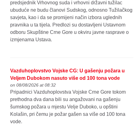
predsjednik Vrhovnog suda i vrhovni državni tužilac
ubuduće ne budu članovi Sudskog, odnosno Tužilačkog
savjeta, kao i da se promijeni način izbora uglednih
pravnika u ta tijela. Predlozi su dostavljeni Ustavnom
odboru Skupštine Crne Gore u okviru javne rasprave o
izmjenama Ustava.
Vazduhoplovstvo Vojske CG: U gašenju požara u
Veljem Dubokom nasuto više od 100 tona vode
on 08/08/2026 at 08:32
Pripadnici Vazduhoplovstva Vojske Crne Gore tokom
prethodna dva dana bili su angažovani na gašenju
šumskog požara u mjestu Velje Duboko, u opštini
Kolašin, pri čemu je požar gašen sa više od 100 tona
vode.