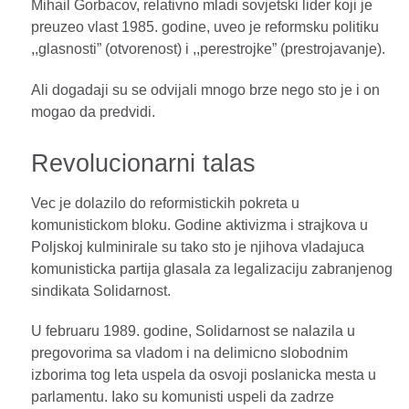
Mihail Gorbacov, relativno mladi sovjetski lider koji je
preuzeo vlast 1985. godine, uveo je reformsku politiku
,,glasnosti” (otvorenost) i ,,perestrojke” (prestrojavanje).
Ali dogadaji su se odvijali mnogo brze nego sto je i on
mogao da predvidi.
Revolucionarni talas
Vec je dolazilo do reformistickih pokreta u
komunistickom bloku. Godine aktivizma i strajkova u
Poljskoj kulminirale su tako sto je njihova vladajuca
komunisticka partija glasala za legalizaciju zabranjenog
sindikata Solidarnost.
U februaru 1989. godine, Solidarnost se nalazila u
pregovorima sa vladom i na delimicno slobodnim
izborima tog leta uspela da osvoji poslanicka mesta u
parlamentu. Iako su komunisti uspeli da zadrze