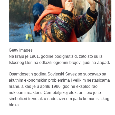
Getty Images
Na kraju je 1961. godine podignut zid, zato sto su iz
Istocnog Berlina odlazili ogromni brojevi ljudi na Zapad.
Osamdesetih godina Sovjetski Savez se suocavao sa
akutnim ekonomskim problemima i velikim nestasicama
hrane, a kad je u aprilu 1986. godine eksplodirao
nuklearni reaktor u Cernobiljskoj elektrani, bio je to
simbolicni trenutak u nadolazecem padu komunistickog
bloka.