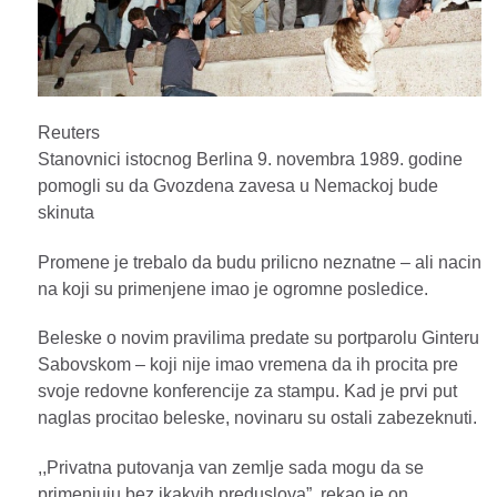
Reuters
Stanovnici istocnog Berlina 9. novembra 1989. godine
pomogli su da Gvozdena zavesa u Nemackoj bude
skinuta
Promene je trebalo da budu prilicno neznatne – ali nacin
na koji su primenjene imao je ogromne posledice.
Beleske o novim pravilima predate su portparolu Ginteru
Sabovskom – koji nije imao vremena da ih procita pre
svoje redovne konferencije za stampu. Kad je prvi put
naglas procitao beleske, novinaru su ostali zabezeknuti.
,,Privatna putovanja van zemlje sada mogu da se
primenjuju bez ikakvih preduslova”, rekao je on.