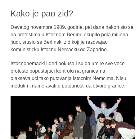
Kako je pao zid?
Devetog novembra 1989. godine, pet dana nakon sto se
na protestima u Istocnom Berlinu okupilo pola miliona
ljudi, srusio se Berlinski zid koji je razdvajao
komunisticku Istocnu Nemacku od Zapadne.
Istocnonemacki lideri pokusali su da umire sve vece
proteste popustajuci kontrolu na granicama,
olaksavajuci tako putovanja Istocnim Nemcima. Nisu,
medutim, nameravali u potpunosti da otvore granice.