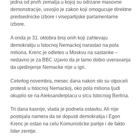
jedna od prvih zemalja u kojoj su odrzane masovne
demonstracije, usvojio je zakon koji omogucuje direktne
predsednicke izbore i visepartijske parlamentarne
izbore.
A onda je 31. oktobra broj onih koji zahtevaju
demokratiju u Istocnoj Nemackoj narastao na pola
miliona. Krenc je odleteo u Moskvu na sastanke –
nedavno je za BBC izjavio da je tamo dobio uveravanja
da ujedinjenje Nemacke nije u igri.
Cetvrtog novembra, mesec dana nakon sto su otpoceli
protesti u Istocnoj Nemackoj, oko pola miliona ljudi
okupilo se na Aleksanderplacu u srcu Istocnog Berlina.
Tri dana kasnije, vlada je podnela ostavku. Ali nije
postojala namera da se dopusti demokratija i Egon
Krenc je ostao na celu Komunisticke partije i de fakto
lider zemlje.