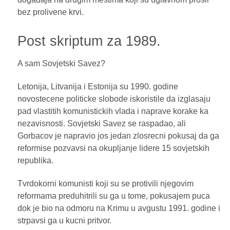
bez prolivene krvi.
Post skriptum za 1989.
A sam Sovjetski Savez?
Letonija, Litvanija i Estonija su 1990. godine
novostecene politicke slobode iskoristile da izglasaju
pad vlastitih komunistickih vlada i naprave korake ka
nezavisnosti. Sovjetski Savez se raspadao, ali
Gorbacov je napravio jos jedan zlosrecni pokusaj da ga
reformise pozvavsi na okupljanje lidere 15 sovjetskih
republika.
Tvrdokorni komunisti koji su se protivili njegovim
reformama preduhitrili su ga u tome, pokusajem puca
dok je bio na odmoru na Krimu u avgustu 1991. godine i
strpavsi ga u kucni pritvor.