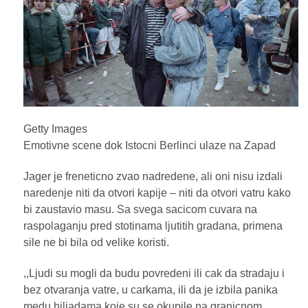
Getty Images
Emotivne scene dok Istocni Berlinci ulaze na Zapad
Jager je freneticno zvao nadredene, ali oni nisu izdali
naredenje niti da otvori kapije – niti da otvori vatru kako
bi zaustavio masu. Sa svega sacicom cuvara na
raspolaganju pred stotinama ljutitih gradana, primena
sile ne bi bila od velike koristi.
,,Ljudi su mogli da budu povredeni ili cak da stradaju i
bez otvaranja vatre, u carkama, ili da je izbila panika
medu hiljadama koje su se okupile na granicnom