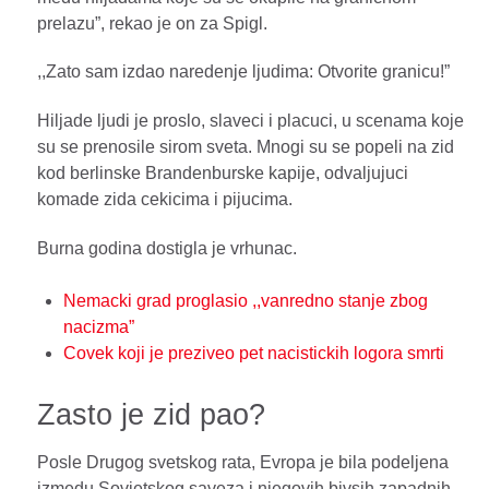
prelazu”, rekao je on za Spigl.
,,Zato sam izdao naredenje ljudima: Otvorite granicu!”
Hiljade ljudi je proslo, slaveci i placuci, u scenama koje
su se prenosile sirom sveta. Mnogi su se popeli na zid
kod berlinske Brandenburske kapije, odvaljujuci
komade zida cekicima i pijucima.
Burna godina dostigla je vrhunac.
Nemacki grad proglasio ,,vanredno stanje zbog
nacizma”
Covek koji je preziveo pet nacistickih logora smrti
Zasto je zid pao?
Posle Drugog svetskog rata, Evropa je bila podeljena
izmedu Sovjetskog saveza i njegovih bivsih zapadnih