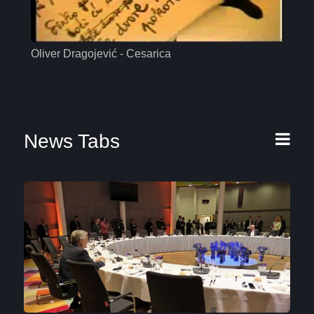
Oliver Dragojević - Cesarica
Mas
News Tabs