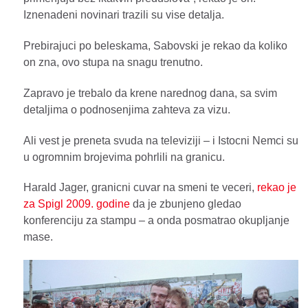
Iznenadeni novinari trazili su vise detalja.
Prebirajuci po beleskama, Sabovski je rekao da koliko
on zna, ovo stupa na snagu trenutno.
Zapravo je trebalo da krene narednog dana, sa svim
detaljima o podnosenjima zahteva za vizu.
Ali vest je preneta svuda na televiziji – i Istocni Nemci su
u ogromnim brojevima pohrlili na granicu.
Harald Jager, granicni cuvar na smeni te veceri,
rekao je
za Spigl 2009. godine
da je zbunjeno gledao
konferenciju za stampu – a onda posmatrao okupljanje
mase.