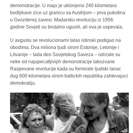
demonstracije. U maju je uklonjeno 240 kilometara
bodljikave zice uz granicu sa Austrijom – prva pukotina
u Gvozdenoj zavesi. Madarsku revoluciju iz 1956.
godine Sovjeti su brutalno ugusili, ali ova je uspevala.
U avgustu se revolucionarni talas istinski podigao na
obodima. Dva miliona ljudi sirom Estonije, Letonije i
Litvanije – tada deo Sovjetskog Saveza – odrzale su
neke od najupecatljivijih demonstracije takozvane
Raspevane revolucije kada su formirale ljudski lanac
dug 600 kilometara sirom baltickih republika zahtevajuci
demokratiju.