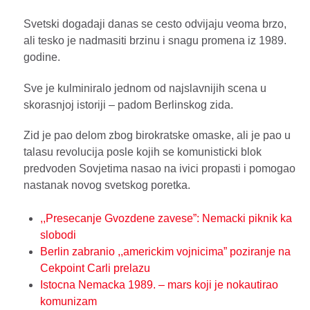
Svetski dogadaji danas se cesto odvijaju veoma brzo,
ali tesko je nadmasiti brzinu i snagu promena iz 1989.
godine.
Sve je kulminiralo jednom od najslavnijih scena u
skorasnjoj istoriji – padom Berlinskog zida.
Zid je pao delom zbog birokratske omaske, ali je pao u
talasu revolucija posle kojih se komunisticki blok
predvoden Sovjetima nasao na ivici propasti i pomogao
nastanak novog svetskog poretka.
,,Presecanje Gvozdene zavese”: Nemacki piknik ka
slobodi
Berlin zabranio ,,americkim vojnicima” poziranje na
Cekpoint Carli prelazu
Istocna Nemacka 1989. – mars koji je nokautirao
komunizam