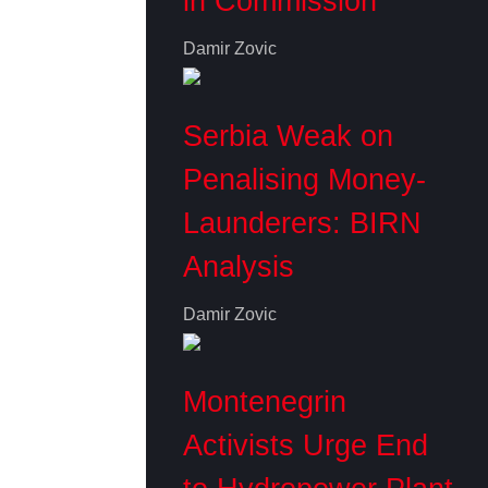
in Commission
Damir Zovic
Serbia Weak on
Penalising Money-
Launderers: BIRN
Analysis
Damir Zovic
Montenegrin
Activists Urge End