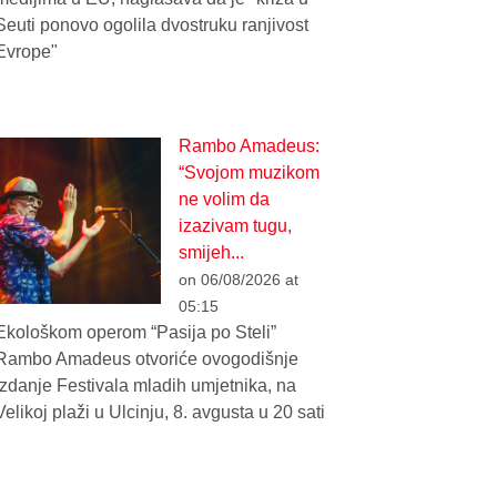
Seuti ponovo ogolila dvostruku ranjivost
Evrope"
Rambo Amadeus:
“Svojom muzikom
ne volim da
izazivam tugu,
smijeh...
on 06/08/2026 at
05:15
Ekološkom operom “Pasija po Steli”
Rambo Amadeus otvoriće ovogodišnje
izdanje Festivala mladih umjetnika, na
Velikoj plaži u Ulcinju, 8. avgusta u 20 sati