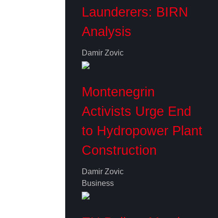
Launderers: BIRN
Analysis
Damir Zovic
Montenegrin
Activists Urge End
to Hydropower Plant
Construction
Damir Zovic
Business