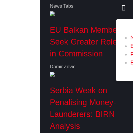
News Tabs
EU Balkan Members
Seek Greater Role
in Commission
P
Damir Zovic
Serbia Weak on
Penalising Money-
Launderers: BIRN
Analysis