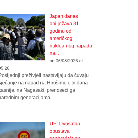
Japan danas
obilježava 81
godinu od
američkog
nuklearnog napada
na...
on 06/08/2026 at
05:28
Posljednji preživjeli nastavljaju da čuvaju
sjećanje na napad na Hirošimu i, tri dana
kasnije, na Nagasaki, prenoseći ga
narednim generacijama
UP: Dvosatna
obustava