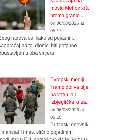
saobraćaja na
mostu Mehov krš,
prema granici...
on 06/08/2026 at
05:17
Zbog radova će, kako su pojasnili,
saobraćaj na toj dionici biti potpuno
obustavljen u oba smjera
Evropski mediji:
Tramp doliva ulje
na vatru, ali
izbjeglička kriza...
on 06/08/2026 at
05:15
Britanski dnevnik
Financial Times, slično pojedinim
medijima u EU, naglašava da je "kriza u