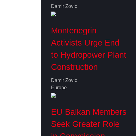
Damir Zovic
Montenegrin
Activists Urge End
to Hydropower Plant
Construction
Damir Zovic
Europe
EU Balkan Members
Seek Greater Role