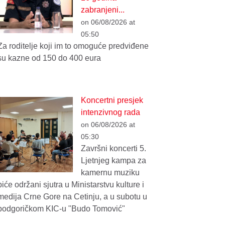
zabranjeni...
on 06/08/2026 at
05:50
Za roditelje koji im to omoguće predviđene
su kazne od 150 do 400 eura
Koncertni presjek
intenzivnog rada
on 06/08/2026 at
05:30
Završni koncerti 5.
Ljetnjeg kampa za
kamernu muziku
biće održani sjutra u Ministarstvu kulture i
medija Crne Gore na Cetinju, a u subotu u
podgoričkom KIC-u "Budo Tomović"