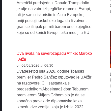
Američki predsjednik Donald Tramp dolio
je ulje na vatru izbjegličke drame u Evropi,
ali je samo iskoristio to što u Evropskoj
uniji postoji raskol oko toga da li zatvoriti
granice ili ipak primiti barem one izbjeglice
koje su od koristi Evropi, pišu mediji u EU.
Dva rivala na severozapadu Afrike: Maroko
i Alžir
on 06/08/2026 at 06:30
Dvadesetog jula 2026. godine španski
premijer Pedro Sančez otputovao je u Alžir
na razgovore. Cilj sastanaka s
predsednikom Abdelmadžidom Tebunom i
premijerom Sifijem Gribom bio je da se
konačno prevaziđe diplomatska kriza
između dve zemlje, koja je izbila 2022.