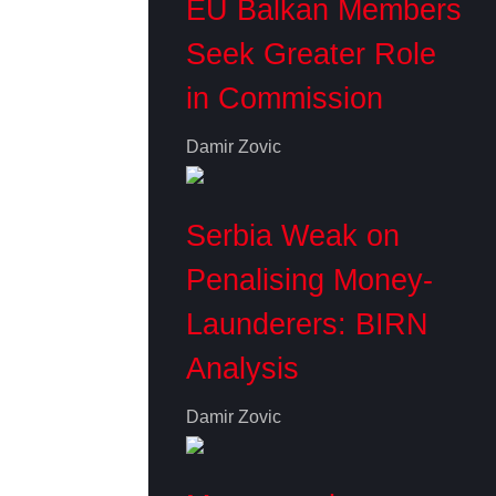
EU Balkan Members
Seek Greater Role
in Commission
Damir Zovic
Serbia Weak on
Penalising Money-
Launderers: BIRN
Analysis
Damir Zovic