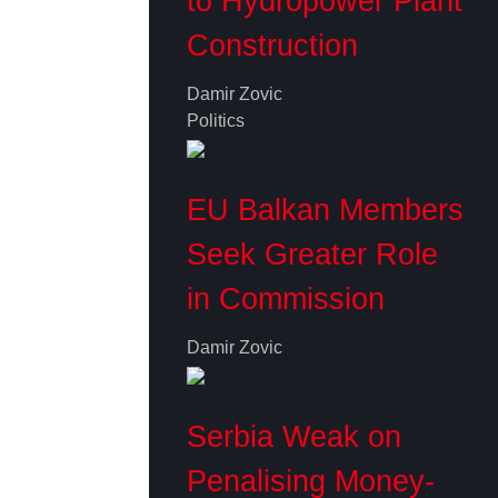
to Hydropower Plant
Construction
Damir Zovic
Politics
EU Balkan Members
Seek Greater Role
in Commission
Damir Zovic
Serbia Weak on
Penalising Money-