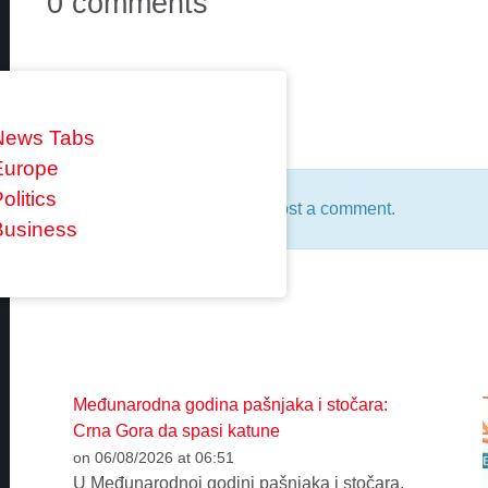
0 comments
Reply
News Tabs
Europe
olitics
You must be
logged in
to post a comment.
Business
Međunarodna godina pašnjaka i stočara:
Crna Gora da spasi katune
on 06/08/2026 at 06:51
U Međunarodnoj godini pašnjaka i stočara,