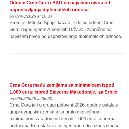
Odnosi Crne Gore i SAD na najvišem nivou od
uspostavljanja diplomatskih odnosa
on 07/08/2026 at 10:33
Premijer Milojko Spajić kazao je da su odnosi Crne
Gore i Sjedinjenih Američkih Država i zvanično na
najvišem nivou od uspostavljanja diplomatskih odnosa.
Crna Gora među zemljama sa minimalcem ispod
1.000 eura: Ispred Sjeverne Makedonije, iza Srbije
on 09/08/2026 at 06:30
Crna Gora je i u drugoj polovini 2026. godine ostala u
grupi evropskih zemalja sa bruto mjesečnom
minimalnom zaradom nižom od 1.000 eura, a prema
podacima Eurostata za jul njen uporedivi iznos iznosi