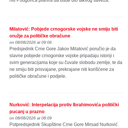
niti Podgorica planira da bude dio takvog saveza.
Milatović: Pobjede crnogorske vojske ne smiju biti
oružje za političke obračune
on 08/08/2026 at 09:06
Predsjednik Crne Gore Jakov Milatović poručio je da
slavne pobjede crnogorske vojske pripadaju istoriji i
svim generacijama koje su čuvale slobodu zemlje, te da
ne smiju biti prisvajane, prekrajane niti korišćene za
političke obračune i podjele.
Nurković: Interpelacija protiv Ibrahimovića politički
pucanj u prazno
on 08/08/2026 at 08:09
Potpredsjednik Skupštine Crne Gore Mirsad Nurković