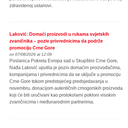
zdravstenoj ustanovi.
Laković: Domaći proizvodi u rukama svjetskih
zvaničnika – poziv privrednicima da podrže
promociju Crne Gore
on 07/08/2026 at 12:09
Poslanica Pokreta Evropa sad u Skupštini Crne Gore,
Nađa Laković uputila je poziv domaćim proizvođačima,
kompanijama i privrednicima da se uključe u promociju
Crne Gore tokom predstojećeg predsjedavanja u
novembru, donacijom autentičnih crnogorskih proizvoda
koji će biti uručivani kao protokolarni pokloni visokim
zvaničnicima i međunarodnim partnerima.