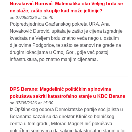
Novaković Đurović: Matematika oko Veljeg brda se
ne slaže, zašto skuplje kad može jeftinije?
on 07/08/2026 at 15:40
Potpredsjednica Građanskog pokreta URA, Ana
Novaković Đurović, upitala je zašto je cijena izgradnje
kvadrata na Veljem brdu znatno veća nego u ostalim
dijelovima Podgorice, te zašto se stanovi ne grade na
drugim lokacijama u Crnoj Gori, gdje već postoji
infrastruktura, po znatno manjim cijenama.
DPS Berane: Magdelinić političkim spinovima
pokušava sakriti katastrofalno stanje u KBC Berane
on 07/08/2026 at 15:30
Iz Opštinskog odbora Demokratske partije socijalista u
Beranama kazali su da direktor Kliničko-bolničkog
centra u tom gradu, Milorad Magdelinić pokušava
političkim spinovima da sakrije katastrofalno stanje u toj