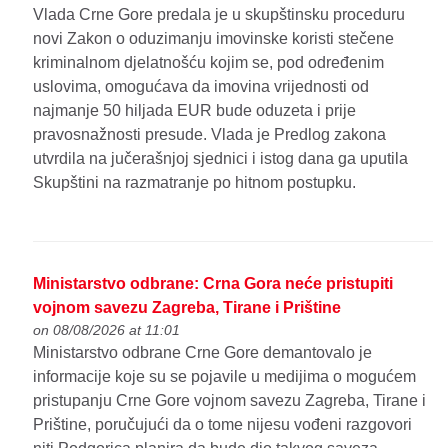
Vlada Crne Gore predala je u skupštinsku proceduru
novi Zakon o oduzimanju imovinske koristi stečene
kriminalnom djelatnošću kojim se, pod određenim
uslovima, omogućava da imovina vrijednosti od
najmanje 50 hiljada EUR bude oduzeta i prije
pravosnažnosti presude. Vlada je Predlog zakona
utvrdila na jučerašnjoj sjednici i istog dana ga uputila
Skupštini na razmatranje po hitnom postupku.
Ministarstvo odbrane: Crna Gora neće pristupiti
vojnom savezu Zagreba, Tirane i Prištine
on 08/08/2026 at 11:01
Ministarstvo odbrane Crne Gore demantovalo je
informacije koje su se pojavile u medijima o mogućem
pristupanju Crne Gore vojnom savezu Zagreba, Tirane i
Prištine, poručujući da o tome nijesu vođeni razgovori