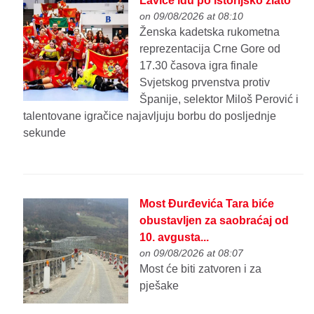
Lavice idu po istorijsko zlato
on 09/08/2026 at 08:10
Ženska kadetska rukometna
reprezentacija Crne Gore od
17.30 časova igra finale
Svjetskog prvenstva protiv
Španije, selektor Miloš Perović i
talentovane igračice najavljuju borbu do posljednje
sekunde
Most Đurđevića Tara biće
obustavljen za saobraćaj od
10. avgusta...
on 09/08/2026 at 08:07
Most će biti zatvoren i za
pješake