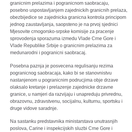
granicnim prelazima i pogranicnom saobracaju,
posebno uspostavljanjem zajednickih granicnih prelaza,
obezbijedice se zajednicka granicna kontrola principom
jednog zaustavljanja, saopsteno je na prvoj sjednici
Mjesovite crnogorsko-srpske komisije za pracenje
sprovodenja sporazuma izmedu Vlade Crne Gore i
Vlade Republike Srbije o granicnim prelazima za
medunarodni i pogranicni saobracaj.
Posebna paznja je posvecena regulisanju rezima
pogranicnog saobracaja, kako bi se stanovnistvu
nastanjenom u pogranicnim podrucjima obje drzave
olaksalo kretanje i prelazenje zajednicke drzavne
granice, u namjeri da razvijaju i unapreduju privrednu,
obrazovnu, zdravstvenu, socijalnu, kulturnu, sportsku i
druge vidove saradnje.
Na sastanku predstavnika ministarstava unutrasnjih
poslova, Carine i inspekcijskih sluzbi Crne Gore i