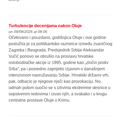
Turbulencije decenijama nakon Oluje
on 09/08/2026 at 08:06
Očekivano i pouzdano, godišnjica Oluje i ove godine
poslužila je za politikantske razmirice između zvaničnog
Zagreba i Beograda. Predsjednik Srbije Aleksandar
Vučić ponovo se obrušio na proslavu hrvatske
oslobodilačke akcije iz 1995. godine kao „zločin protiv
Srba“, pa i posredno zaprijetio izjavom o današnjem
intenzivnom naoružavanju Srbije. Hrvatski državni vrh,
pak, odbacio je njegove riječi kao provokaciju. No,
odmah potom suočio se s izlivima ekstremne desnice u
sopstvenim redovima i izvan njih, a svakako i u krugu
centralne proslave Oluje u Kninu.