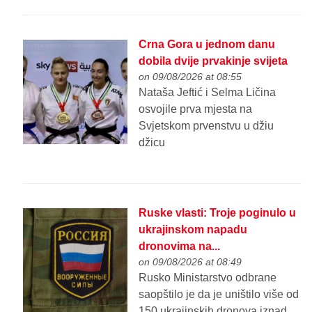
Crna Gora u jednom danu
dobila dvije prvakinje svijeta
on 09/08/2026 at 08:55
Nataša Jeftić i Selma Ličina
osvojile prva mjesta na
Svjetskom prvenstvu u džiu
džicu
Ruske vlasti: Troje poginulo u
ukrajinskom napadu
dronovima na...
on 09/08/2026 at 08:49
Rusko Ministarstvo odbrane
saopštilo je da je uništilo više od
150 ukrajinskih dronova iznad