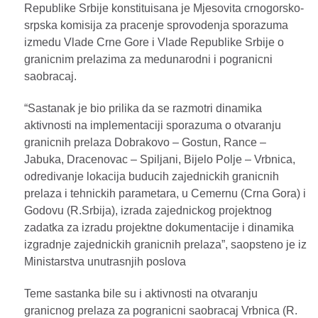
Republike Srbije konstituisana je Mjesovita crnogorsko-
srpska komisija za pracenje sprovodenja sporazuma
izmedu Vlade Crne Gore i Vlade Republike Srbije o
granicnim prelazima za medunarodni i pogranicni
saobracaj.
“Sastanak je bio prilika da se razmotri dinamika
aktivnosti na implementaciji sporazuma o otvaranju
granicnih prelaza Dobrakovo – Gostun, Rance –
Jabuka, Dracenovac – Spiljani, Bijelo Polje – Vrbnica,
odredivanje lokacija buducih zajednickih granicnih
prelaza i tehnickih parametara, u Cemernu (Crna Gora) i
Godovu (R.Srbija), izrada zajednickog projektnog
zadatka za izradu projektne dokumentacije i dinamika
izgradnje zajednickih granicnih prelaza”, saopsteno je iz
Ministarstva unutrasnjih poslova
Teme sastanka bile su i aktivnosti na otvaranju
granicnog prelaza za pogranicni saobracaj Vrbnica (R.