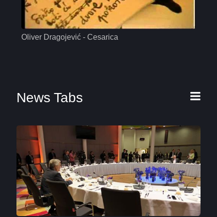
Oliver Dragojević - Cesarica
Mas
News Tabs