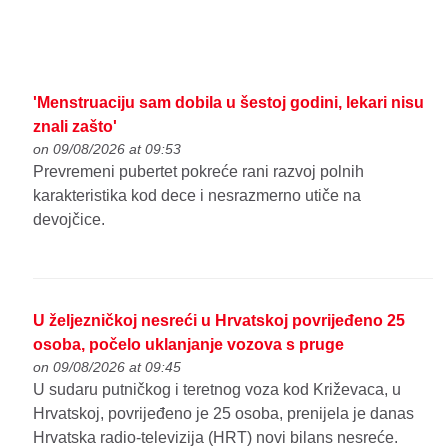
'Menstruaciju sam dobila u šestoj godini, lekari nisu
znali zašto'
on 09/08/2026 at 09:53
Prevremeni pubertet pokreće rani razvoj polnih
karakteristika kod dece i nesrazmerno utiče na
devojčice.
U željezničkoj nesreći u Hrvatskoj povrijeđeno 25
osoba, počelo uklanjanje vozova s pruge
on 09/08/2026 at 09:45
U sudaru putničkog i teretnog voza kod Križevaca, u
Hrvatskoj, povrijeđeno je 25 osoba, prenijela je danas
Hrvatska radio-televizija (HRT) novi bilans nesreće.