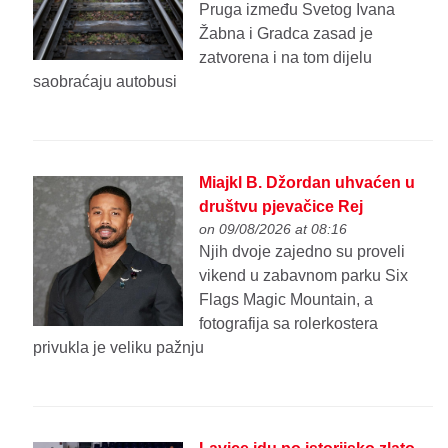
Pruga između Svetog Ivana
Žabna i Gradca zasad je
zatvorena i na tom dijelu
saobraćaju autobusi
Miajkl B. Džordan uhvaćen u
društvu pjevačice Rej
on 09/08/2026 at 08:16
Njih dvoje zajedno su proveli
vikend u zabavnom parku Six
Flags Magic Mountain, a
fotografija sa rolerkostera
privukla je veliku pažnju