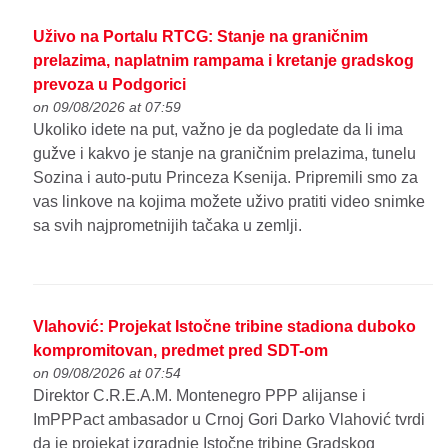
Uživo na Portalu RTCG: Stanje na graničnim
prelazima, naplatnim rampama i kretanje gradskog
prevoza u Podgorici
on 09/08/2026 at 07:59
Ukoliko idete na put, važno je da pogledate da li ima
gužve i kakvo je stanje na graničnim prelazima, tunelu
Sozina i auto-putu Princeza Ksenija. Pripremili smo za
vas linkove na kojima možete uživo pratiti video snimke
sa svih najprometnijih tačaka u zemlji.
Vlahović: Projekat Istočne tribine stadiona duboko
kompromitovan, predmet pred SDT-om
on 09/08/2026 at 07:54
Direktor C.R.E.A.M. Montenegro PPP alijanse i
ImPPPact ambasador u Crnoj Gori Darko Vlahović tvrdi
da je projekat izgradnje Istočne tribine Gradskog