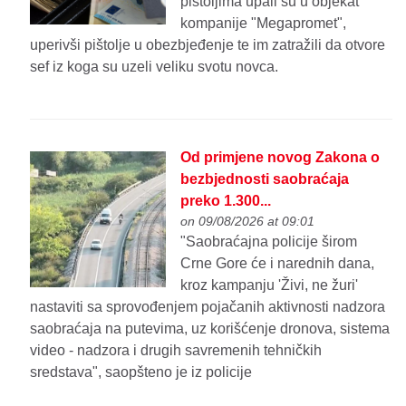
pištoljima upali su u objekat
kompanije "Megapromet",
uperivši pištolje u obezbjeđenje te im zatražili da otvore
sef iz koga su uzeli veliku svotu novca.
Od primjene novog Zakona o
bezbjednosti saobraćaja
preko 1.300...
on 09/08/2026 at 09:01
"Saobraćajna policije širom
Crne Gore će i narednih dana,
kroz kampanju 'Živi, ne žuri'
nastaviti sa sprovođenjem pojačanih aktivnosti nadzora
saobraćaja na putevima, uz korišćenje dronova, sistema
video - nadzora i drugih savremenih tehničkih
sredstava", saopšteno je iz policije