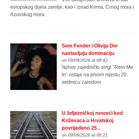
evropskog dijela zemlje, kao i iznad Krima, Crnog mora i
Azovskog mora
Sem Fender i Olivija Din
nastavljaju dominaciju
on 09/08/2026 at 08:42
Njihov zajednički singl "Rein Me
In" ostaje na prvom mjestu 20.
sedmicu zaredom
U željezničkoj nesreći kod
Križevaca u Hrvatskoj
povrijeđeno 25...
on 09/08/2026 at 08:21