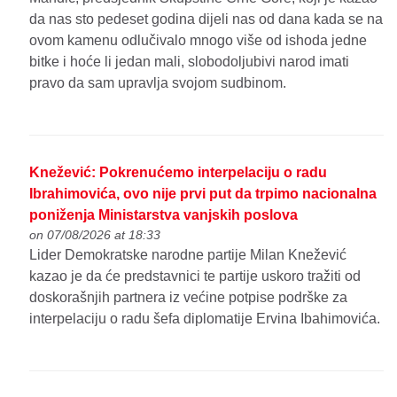
da nas sto pedeset godina dijeli nas od dana kada se na
ovom kamenu odlučivalo mnogo više od ishoda jedne
bitke i hoće li jedan mali, slobodoljubivi narod imati
pravo da sam upravlja svojom sudbinom.
Knežević: Pokrenućemo interpelaciju o radu
Ibrahimovića, ovo nije prvi put da trpimo nacionalna
poniženja Ministarstva vanjskih poslova
on 07/08/2026 at 18:33
Lider Demokratske narodne partije Milan Knežević
kazao je da će predstavnici te partije uskoro tražiti od
doskorašnjih partnera iz većine potpise podrške za
interpelaciju o radu šefa diplomatije Ervina Ibahimovića.