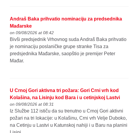
Andraš Baka prihvatio nominaciju za predsednika
Mađarske
on 09/08/2026 at 08:42
Bivši predsjednik Vrhovnog suda Andraš Baka prihvatio
je nominaciju poslaničke grupe stranke Tisa za
predsjednika Mađarske, saopštio je premijer Peter
Mađar.
U Crnoj Gori aktivna tri požara: Gori Crni vrh kod
Kolašina, na Lisinju kod Bara i u cetinjskoj Lastvi
on 09/08/2026 at 08:31
Iz Službe 112 ističu da su trenutno u Crnoj Gori aktivni
požari na tri lokacije: u Kolašinu, Crni vrh Velje Duboko,
na Cetinju u Lastvi u Katunskoj nahiji i u Baru na planini
Lisinj.