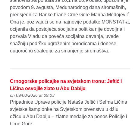
stanovništva porasla sa 20,1 na 20,9 odsto, upozorila je
povodom 9. avgusta, Međunarodnog dana siromašnih,
predsjednica Banke hrane Crne Gore Marina Medojević.
Ona je, pozivajući se na najnovije podatke MONSTAT-a,
ocijenila da postojeća socijalna politika nije dovoljna i
pozvala Vladu da poveća socijalna davanja, uvede
snažniju podršku ugroženim porodicama i donese
dugoročnu strategiju za smanjenje siromaštva.
Crnogorske policajke na svjetskom tronu: Jeftić i
Ličina osvojile zlato u Abu Dabiju
on 09/08/2026 at 09:03
Pripadnice Uprave policije Nataša Jeftić i Selma Ličina
svjetske šampionke na Svjetskom prvenstvu u džiu
džicu u Abu Dabiju – zlatne medalje za ponos Policije i
Crne Gore