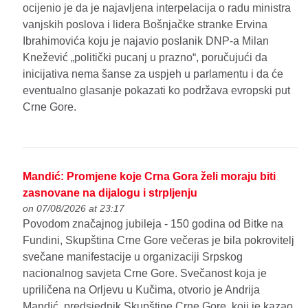
ocijenio je da je najavljena interpelacija o radu ministra
vanjskih poslova i lidera Bošnjačke stranke Ervina
Ibrahimovića koju je najavio poslanik DNP-a Milan
Knežević „politički pucanj u prazno“, poručujući da
inicijativa nema šanse za uspjeh u parlamentu i da će
eventualno glasanje pokazati ko podržava evropski put
Crne Gore.
Mandić: Promjene koje Crna Gora želi moraju biti
zasnovane na dijalogu i strpljenju
on 07/08/2026 at 23:17
Povodom značajnog jubileja - 150 godina od Bitke na
Fundini, Skupština Crne Gore večeras je bila pokrovitelj
svečane manifestacije u organizaciji Srpskog
nacionalnog savjeta Crne Gore. Svečanost koja je
upriličena na Orljevu u Kučima, otvorio je Andrija
Mandić, predsjednik Skupštine Crne Gore, koji je kazao