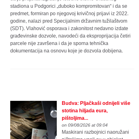
stadiona u Podgorici „duboko kompromitovan“ i da se
predmet, formiran po njegovoj krivičnoj prijavi iz 2022.
godine, nalazi pred Specijalnim državnim tužilaštvom
(SDT). Vlahović osporava i zakonitost nedavno izdate
građevinske dozvole, navodeći da eksproprijacija četiri
parcele nije završena i da je sporna tehnička
dokumentacija na osnovu koje je dozvola dobijena.
Budva: Pljačkaši odnijeli više
stotina hiljada eura,
pištoljima...
on 09/08/2026 at 09:04
Maskirani razbojnici naoružani