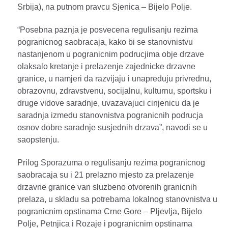
Srbija), na putnom pravcu Sjenica – Bijelo Polje.
“Posebna paznja je posvecena regulisanju rezima
pogranicnog saobracaja, kako bi se stanovnistvu
nastanjenom u pogranicnim podrucjima obje drzave
olaksalo kretanje i prelazenje zajednicke drzavne
granice, u namjeri da razvijaju i unapreduju privrednu,
obrazovnu, zdravstvenu, socijalnu, kulturnu, sportsku i
druge vidove saradnje, uvazavajuci cinjenicu da je
saradnja izmedu stanovnistva pogranicnih podrucja
osnov dobre saradnje susjednih drzava”, navodi se u
saopstenju.
Prilog Sporazuma o regulisanju rezima pogranicnog
saobracaja su i 21 prelazno mjesto za prelazenje
drzavne granice van sluzbeno otvorenih granicnih
prelaza, u skladu sa potrebama lokalnog stanovnistva u
pogranicnim opstinama Crne Gore – Pljevlja, Bijelo
Polje, Petnjica i Rozaje i pogranicnim opstinama