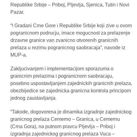
Republike Srbije – Priboj, Pljevlja, Sjenica, Tutin i Novi
Pazar.
“! Gradani Crne Gore i Republike Srbije koji zive u ovom
pogranicnom podrucju, imace mogucnost za prelazenje
drzavne granice van zvanicno otvorenih granicnih
prelaza u rezimu pogranicnog saobracaja”, navode iz
MUP-a.
Zakljucivanjem i implementacijom sporazuma o
granicnim prelazima i pogranicnom saobracaju,
posebno uspostavljanjem zajednickih granicnih prelaza,
obezbijedice se zajednicka granicna kontrola principom
jednog zaustavljanja.
“Takode, dogovorena je dinamika izgradnje zajednickog
granicnog prelaza Cemerno – Granica, u Cemernu
(Crna Gora), na putnom pravcu Pljevlja – Priboj i
izgradnja zajednickog granicnog prelaza Vuca –